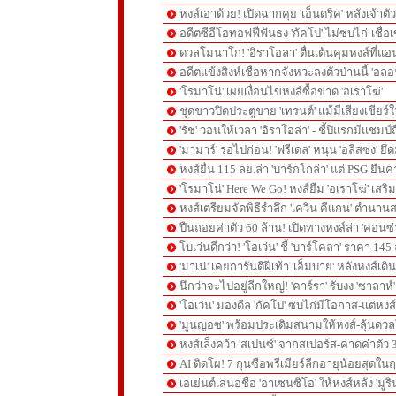
หงส์เอาด้วย! เปิดฉากคุย 'เอ็นดริค' หลังเจ้
อดีตซีอีโอทอฟฟี่ฟันธง 'กัคโป' ไม่ซบไก่-เชื่อเ
ดวลโมนาโก! 'อิราโอลา' ตื่นเต้นคุมหงส์ที่แอน
อดีตแข้งสิงห์เชื่อหากจังหวะลงตัวป่านนี้ 'อลอ
'โรมาโน่' เผยเงื่อนไขหงส์ซื้อขาด 'อเราโฆ่'
ชุดขาวปิดประตูขาย 'เทรนต์' แม้มีเสียงเชียร์ใ
'รัช' วอนให้เวลา 'อิราโอล่า' - ชี้ปีแรกมีแชมป์
'มามาร์' รอไปก่อน! 'ฟรีเดล' หนุน 'อลีสซง' ยึด
หงส์ยื่น 115 ลย.ล่า 'บาร์กโกล่า' แต่ PSG ยืนค
'โรมาโน่' Here We Go! หงส์ยืม 'อเราโฆ่' เสริ
หงส์เตรียมจัดพิธีรำลึก 'เควิน คีแกน' ตำนานส
ปืนถอยค่าตัว 60 ล้าน! เปิดทางหงส์ล่า 'คอนซ่
โบเว่นดีกว่า! 'โอเว่น' ชี้ 'บาร์โคลา' ราคา 14
'มาเน่' เคยการันตีฝีเท้า 'เอ็มบาย' หลังหงส์เดิ
นึกว่าจะไปอยู่ลีกใหญ่! 'คาร์รา' รับงง 'ซาลา
'โอเว่น' มองดีล 'กัคโป' ซบไก่มีโอกาส-แต่หง
'มูนญอซ' พร้อมประเดิมสนามให้หงส์-ลุ้นด
หงส์เล็งคว้า 'สเปนซ์' จากสเปอร์ส-คาดค่าตัว 
AI ติดโผ! 7 กุนซือพรีเมียร์ลีกอายุน้อยสุดในฤ
เอเย่นต์เสนอชื่อ 'อาเซนซิโอ' ให้หงส์หลัง 'มูร