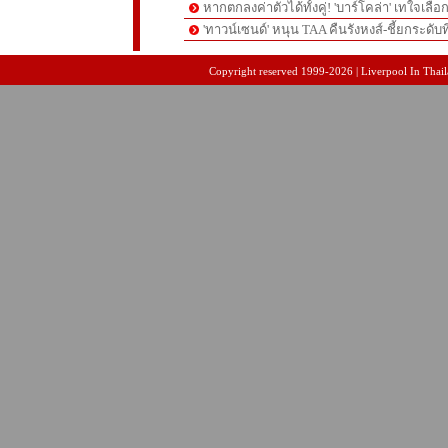
หากตกลงค่าตัวได้ทั้งคู่! 'บาร์โคล่า' เทใจเลือ
'ทาวน์เซนด์' หนุน TAA คืนรังหงส์-ชี้ยกระดับท
pgslot
สล็อตเว็บตรง
สล็อตเว็บตรง
Copyright reserved 1999-2026 | Liverpool In Thaila