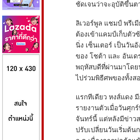
ชัดเจนว่าจะอุบัติขึ้
ลิเวอร์พูล แชมป์ พรีเม
ต้องเข้าแคมป์เก็บตัวซ
นิ่ง เซ็นเตอร์ เป็นวันอ
ของ โชต้า และ อันเดร 
8kbet
huaylike หวยไลค์
ufabet
พฤหัสบดีที่ผ่านมาโ
ไปร่วมพิธีศพของทั้งสอง
แรกทีเดียว หงส์แดง ม
รายงานตัวเมื่อวันศุกร์ท
จันทร์นี้ แต่หลังมีข่
ปรับเปลี่ยนวันเริ่มต้น