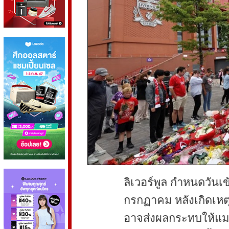
ลิเวอร์พูล กำหนดวันเข
กรกฏาคม หลังเกิดเหตุก
อาจส่งผลกระทบให้แมตช