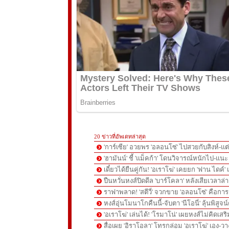
20 ข่าวที่อัพเดทล่าสุด
'การ์เซีย' อวยพร 'อลอนโซ่' ไปสวยกับสิงห์-
'ฮามันน์' ชี้ 'แม็คก้า' โดนวิจารณ์หนักไป-แนะ 
เดี๋ยวได้ยืนคู่กัน! 'อเราโฆ่' เคยยก 'ฟาน ไดค์
ปืนหวั่นหงส์ปิดดีล 'บาร์โคลา' หลังเสียเวลาล่า '
ราฟาพลาด! 'สตีวี่' จวกขาย 'อลอนโซ่' คือก
หงส์อุ่นโมนาโกคืนนี้-จับตา 'นีโอนี่' ลุ้นพิสูจน์
'อเราโฆ่' เล่นได้! 'โรมาโน่' เผยหงส์ไม่คิดเส
สื่อเผย 'อิราโอลา' โทรกล่อม 'อเราโฆ่' เอง-ว