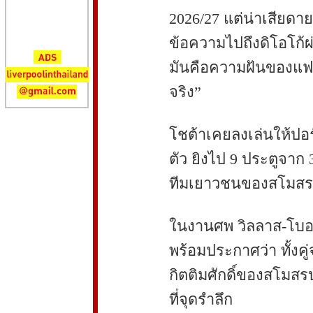
2026/27 แต่น่าเสียดายท
ข้อความไปถึงดิโอโก
มันคือความฝันของแฟน
จริง”
โชต้าเคยลงเล่นให้ปอร
ตัว ยิงไป 9 ประตูจาก
ทีมเยาวชนของสโมสรใ
ในงานศพ วิลลาส-โบอาส
พร้อมประกาศว่า ทั้งคู
กิตติมศักดิ์ของสโมสร
ที่จุดรำลึก