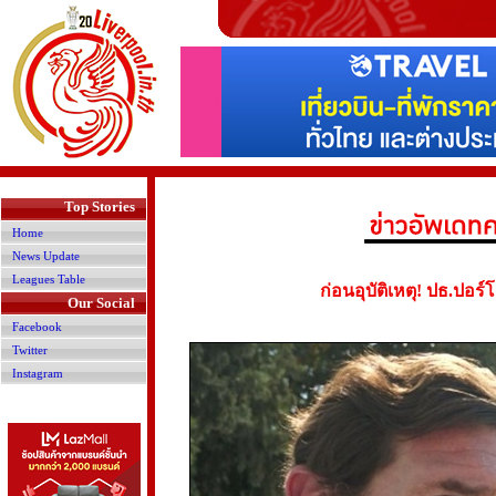
>
Top Stories
Home
News Update
Leagues Table
ก่อนอุบัติเหตุ! ปธ.ปอร์โ
Our Social
Facebook
Twitter
Instagram