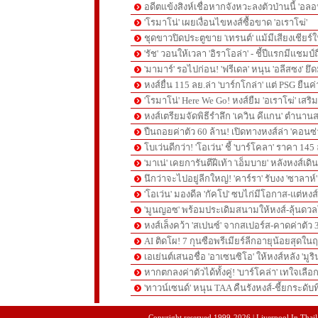
อดีตแข้งสิงห์เชื่อหากจังหวะลงตัวป่านนี้ 'อลอ
'โรมาโน่' เผยเงื่อนไขหงส์ซื้อขาด 'อเราโฆ่'
ชุดขาวปิดประตูขาย 'เทรนต์' แม้มีเสียงเชียร์ใ
'รัช' วอนให้เวลา 'อิราโอล่า' - ชี้ปีแรกมีแชมป์
'มามาร์' รอไปก่อน! 'ฟรีเดล' หนุน 'อลีสซง' ยึด
หงส์ยื่น 115 ลย.ล่า 'บาร์กโกล่า' แต่ PSG ยืนค
'โรมาโน่' Here We Go! หงส์ยืม 'อเราโฆ่' เสริ
หงส์เตรียมจัดพิธีรำลึก 'เควิน คีแกน' ตำนานส
ปืนถอยค่าตัว 60 ล้าน! เปิดทางหงส์ล่า 'คอนซ่
โบเว่นดีกว่า! 'โอเว่น' ชี้ 'บาร์โคลา' ราคา 14
'มาเน่' เคยการันตีฝีเท้า 'เอ็มบาย' หลังหงส์เดิ
นึกว่าจะไปอยู่ลีกใหญ่! 'คาร์รา' รับงง 'ซาลา
'โอเว่น' มองดีล 'กัคโป' ซบไก่มีโอกาส-แต่หง
'มูนญอซ' พร้อมประเดิมสนามให้หงส์-ลุ้นด
หงส์เล็งคว้า 'สเปนซ์' จากสเปอร์ส-คาดค่าตัว 
AI ติดโผ! 7 กุนซือพรีเมียร์ลีกอายุน้อยสุดในฤ
เอเย่นต์เสนอชื่อ 'อาเซนซิโอ' ให้หงส์หลัง 'มูร
หากตกลงค่าตัวได้ทั้งคู่! 'บาร์โคล่า' เทใจเลือ
'ทาวน์เซนด์' หนุน TAA คืนรังหงส์-ชี้ยกระดับท
pgslot
สล็อตเว็บตรง
สล็อตเว็บตรง
Copyright reserved 1999-2026 | Liverpool In Thaila