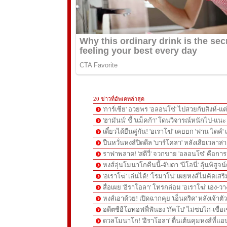
20 ข่าวที่อัพเดทล่าสุด
'การ์เซีย' อวยพร 'อลอนโซ่' ไปสวยกับสิงห์-
'ฮามันน์' ชี้ 'แม็คก้า' โดนวิจารณ์หนักไป-แนะ 
เดี๋ยวได้ยืนคู่กัน! 'อเราโฆ่' เคยยก 'ฟาน ไดค์
ปืนหวั่นหงส์ปิดดีล 'บาร์โคลา' หลังเสียเวลาล่า '
ราฟาพลาด! 'สตีวี่' จวกขาย 'อลอนโซ่' คือก
หงส์อุ่นโมนาโกคืนนี้-จับตา 'นีโอนี่' ลุ้นพิสูจน์
'อเราโฆ่' เล่นได้! 'โรมาโน่' เผยหงส์ไม่คิดเส
สื่อเผย 'อิราโอลา' โทรกล่อม 'อเราโฆ่' เอง-ว
หงส์เอาด้วย! เปิดฉากคุย 'เอ็นดริค' หลังเจ้
อดีตซีอีโอทอฟฟี่ฟันธง 'กัคโป' ไม่ซบไก่-เชื่อเ
ดวลโมนาโก! 'อิราโอลา' ตื่นเต้นคุมหงส์ที่แอน