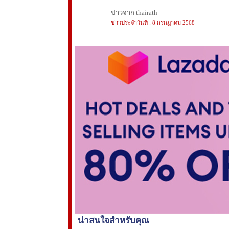
ข่าวจาก thairath
ข่าวประจำวันที่ : 8 กรกฎาคม 2568