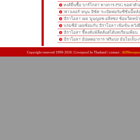
หงส์ยื่นซื้อ 'บาร์โกล่า' ทางการ-PSG ขอค่าตัวส
'ฟาวเลอร์' หนุน 'อิซัค' ระเบิดฟอร์มซีซั่นนี้หลั
'อิราโอลา' เผย 'มูนญอซ-อลีสซง' ซ้อมวีคหน้า-'
'แรมซีย์' เผยซ้อมกับ 'อิราโอลา' เข้มข้น-หวังย
'อิราโอล่า' ชี้หงส์แพ้ลีดส์แต่ได้บทเรียนเพียบ
'อิราโอลา' อัปเดตอาการ 'ฟริมปง' ยันไม่เจ็บ-เช
pgslot
สล็อตเว็บตรง
สล็อตเว็บตรง
Copyright reserved 1999-2026 | Liverpool In Thailand | contact :
ADSliverpo