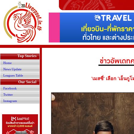
>
Top Stories
Home
News Update
Leagues Table
'เมสซี่' เลือก 'เอ็นกู
Our Social
Facebook
Twitter
Instagram