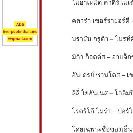
โมฮาเหม็ด คาดีร์ เมเต
คลาร่า เซอร์รายอร์ดี 
บรายัน กรูด้า – ไบรท์
มิก้า ก็อดต์ส – อาแจ็กซ
อันเดรย์ ซานโตส – เช
ลิลี่ โยฮันเนส – โอลิมป
โรดริโก้ โมร่า – ปอร์โ
โดยเฉพาะชื่อของเอ็นกู