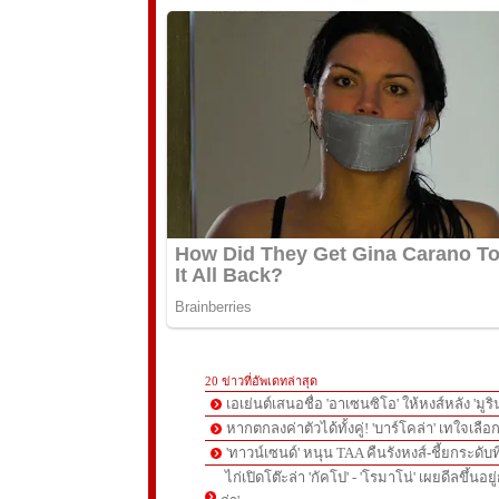
20 ข่าวที่อัพเดทล่าสุด
เอเย่นต์เสนอชื่อ 'อาเซนซิโอ' ให้หงส์หลัง 'มูร
หากตกลงค่าตัวได้ทั้งคู่! 'บาร์โคล่า' เทใจเลือ
'ทาวน์เซนด์' หนุน TAA คืนรังหงส์-ชี้ยกระดับท
ไก่เปิดโต๊ะล่า 'กัคโป' - 'โรมาโน่' เผยดีลขึ้นอย