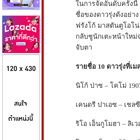
ในการจัดอันดับครั้งนี้
ชื่อของดาวรุ่งดังอย่
ฟรังโก้ มาสตันตูโอโน่
กลับชูนักเตะหน้าให
จับตา
8kbet
huaylike หวยไลค์
ufabet
รายชื่อ 10 ดาวรุ่งที่เมสซ
นิโก้ ปาซ – โคโม่ 190
เคนดรี ปาเอซ – เชลซี
ริโอ เอ็นกูโมฮา – ลิเวอ