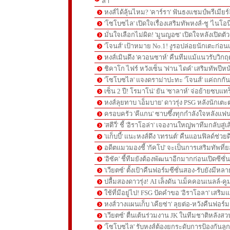
ล่า'
หงส์ได้ลุ้นไหม? 'คาร์รา' ฟันธงแชมป์พรีเมียร
'โซโบซไล' เปิดใจเรื่องเสริมทัพหงส์-ชู 'ไนโอ
มั่นใจเลือกไม่ผิด! 'มูนญอซ' เปิดใจหลังเปิดตั
'โจนส์' เป้าหมาย No.1! งูรอปล่อยนักเตะก่อนเ
หงส์เมินดึง 'ควอนซาห์' คืนทีมแม้แนวรับวิกฤต
ชิคาโก ไฟร์ หวังเซ็น 'ฟาน ไดค์' เสริมทัพปีหน
'โซโบซไล' แจงดราม่าปะทะ 'โจนส์' แค่ถกก
เซ็น 2 ปี! โรมาโน่' ยัน 'ซาลาห์' จ่อย้ายซบแ
หงส์ลุยทาบ 'เอ็มบาย' ดาวรุ่ง PSG หลังนักเต
ครอบครัว 'คีแกน' ซาบซึ้งทุกกำลังใจหลังแฟน
'สตีวี่' ชี้ 'อิราโอล่า' เจองานใหญ่พาทีมกลับสู่
'แก็บบี้' แนะหงส์ดึง 'เทรนต์' คืนแอนฟิลด์ช่วยด
อดีตแมวมองชี้ 'กัคโป' จะเป็นการเสริมทัพที่
'อิซัค' ชี้ทีมยังต้องพัฒนาอีกมากก่อนเปิดซีซั่
'เวียตซ์' ตั้งเป้าคืนฟอร์มซีซั่นสอง-รับยังมีหล
ปลื้มสองดาวรุ่ง! AI เล็งดัน 'แม็คคอนเนลล์-คู
ใช้ที่มีอยู่ไป! FSG ปัดคำขอ 'อิราโอลา' เสริมแ
หงส์วางแผนเก็บ 'เคียซ่า' ลุยต่อ-หวังคืนฟอร์ม
'เวียตซ์' ตื่นเต้นร่วมงาน JK ในทีมชาติหลังสวน
'โซโบซไล' รับหงส์ต้องยกระดับการป้องกันลูกต