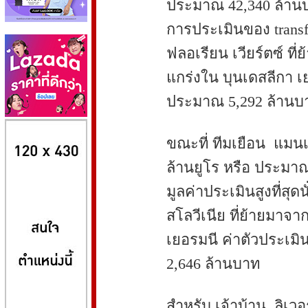
ประมาณ 42,340 ล้านบา
การประเมินของ transfer
ฟลอเรียน เวียร์ตซ์ ที
แกร่งใน บุนเดสลีกา เยอ
ประมาณ 5,292 ล้านบ
8kbet
huaylike หวยไลค์
ufabet
ขณะที่ ทีมเยือน แมนเ
ล้านยูโร หรือ ประมาณ
มูลค่าประเมินสูงที่สุ
สโลวีเนีย ที่ย้ายมาจา
เยอรมนี ค่าตัวประเมิน
2,646 ล้านบาท
สำหรับ เจ้าบ้าน ลิเวอร