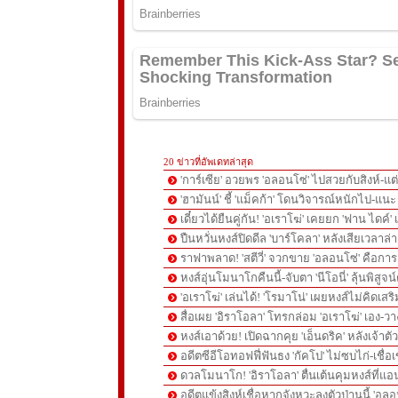
20 ข่าวที่อัพเดทล่าสุด
'การ์เซีย' อวยพร 'อลอนโซ่' ไปสวยกับสิงห์-
'ฮามันน์' ชี้ 'แม็คก้า' โดนวิจารณ์หนักไป-แนะ 
เดี๋ยวได้ยืนคู่กัน! 'อเราโฆ่' เคยยก 'ฟาน ไดค์
ปืนหวั่นหงส์ปิดดีล 'บาร์โคลา' หลังเสียเวลาล่า '
ราฟาพลาด! 'สตีวี่' จวกขาย 'อลอนโซ่' คือก
หงส์อุ่นโมนาโกคืนนี้-จับตา 'นีโอนี่' ลุ้นพิสูจน์
'อเราโฆ่' เล่นได้! 'โรมาโน่' เผยหงส์ไม่คิดเส
สื่อเผย 'อิราโอลา' โทรกล่อม 'อเราโฆ่' เอง-ว
หงส์เอาด้วย! เปิดฉากคุย 'เอ็นดริค' หลังเจ้
อดีตซีอีโอทอฟฟี่ฟันธง 'กัคโป' ไม่ซบไก่-เชื่อเ
ดวลโมนาโก! 'อิราโอลา' ตื่นเต้นคุมหงส์ที่แอน
อดีตแข้งสิงห์เชื่อหากจังหวะลงตัวป่านนี้ 'อลอ