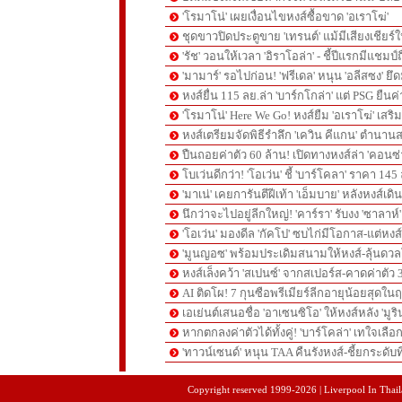
'โรมาโน่' เผยเงื่อนไขหงส์ซื้อขาด 'อเราโฆ่'
ชุดขาวปิดประตูขาย 'เทรนต์' แม้มีเสียงเชียร์ใ
'รัช' วอนให้เวลา 'อิราโอล่า' - ชี้ปีแรกมีแชมป์
'มามาร์' รอไปก่อน! 'ฟรีเดล' หนุน 'อลีสซง' ยึด
หงส์ยื่น 115 ลย.ล่า 'บาร์กโกล่า' แต่ PSG ยืนค
'โรมาโน่' Here We Go! หงส์ยืม 'อเราโฆ่' เสริ
หงส์เตรียมจัดพิธีรำลึก 'เควิน คีแกน' ตำนานส
ปืนถอยค่าตัว 60 ล้าน! เปิดทางหงส์ล่า 'คอนซ่
โบเว่นดีกว่า! 'โอเว่น' ชี้ 'บาร์โคลา' ราคา 14
'มาเน่' เคยการันตีฝีเท้า 'เอ็มบาย' หลังหงส์เดิ
นึกว่าจะไปอยู่ลีกใหญ่! 'คาร์รา' รับงง 'ซาลา
'โอเว่น' มองดีล 'กัคโป' ซบไก่มีโอกาส-แต่หง
'มูนญอซ' พร้อมประเดิมสนามให้หงส์-ลุ้นด
หงส์เล็งคว้า 'สเปนซ์' จากสเปอร์ส-คาดค่าตัว 
AI ติดโผ! 7 กุนซือพรีเมียร์ลีกอายุน้อยสุดในฤ
เอเย่นต์เสนอชื่อ 'อาเซนซิโอ' ให้หงส์หลัง 'มูร
หากตกลงค่าตัวได้ทั้งคู่! 'บาร์โคล่า' เทใจเลือ
'ทาวน์เซนด์' หนุน TAA คืนรังหงส์-ชี้ยกระดับท
pgslot
สล็อตเว็บตรง
สล็อตเว็บตรง
Copyright reserved 1999-2026 | Liverpool In Thaila