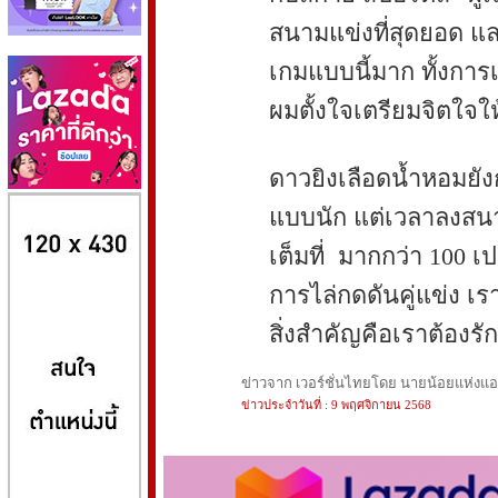
สนามแข่งที่สุดยอด แ
เกมแบบนี้มาก ทั้งก
ผมตั้งใจเตรียมจิตใจให้
ดาวยิงเลือดน้ำหอมยังก
8kbet
huaylike หวยไลค์
ufabet
แบบนัก แต่เวลาลงสนาม
เต็มที่ มากกว่า 100 เป
การไล่กดดันคู่แข่ง เรา
สิ่งสำคัญคือเราต้องรั
ข่าวจาก เวอร์ชั่นไทยโดย นายน้อยแห่งแอนฟ
ข่าวประจำวันที่ : 9 พฤศจิกายน 2568