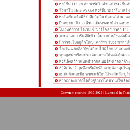
หงส์ยื่น 115 ลย.ล่า 'บาร์กโกล่า' แต่ PSG ยืนค
'โรมาโน่' Here We Go! หงส์ยืม 'อเราโฆ่' เสริ
หงส์เตรียมจัดพิธีรำลึก 'เควิน คีแกน' ตำนานส
ปืนถอยค่าตัว 60 ล้าน! เปิดทางหงส์ล่า 'คอนซ่
โบเว่นดีกว่า! 'โอเว่น' ชี้ 'บาร์โคลา' ราคา 14
'มาเน่' เคยการันตีฝีเท้า 'เอ็มบาย' หลังหงส์เดิ
นึกว่าจะไปอยู่ลีกใหญ่! 'คาร์รา' รับงง 'ซาลา
'โอเว่น' มองดีล 'กัคโป' ซบไก่มีโอกาส-แต่หง
'มูนญอซ' พร้อมประเดิมสนามให้หงส์-ลุ้นด
หงส์เล็งคว้า 'สเปนซ์' จากสเปอร์ส-คาดค่าตัว 
AI ติดโผ! 7 กุนซือพรีเมียร์ลีกอายุน้อยสุดในฤ
เอเย่นต์เสนอชื่อ 'อาเซนซิโอ' ให้หงส์หลัง 'มูร
หากตกลงค่าตัวได้ทั้งคู่! 'บาร์โคล่า' เทใจเลือ
pgslot
สล็อตเว็บตรง
สล็อตเว็บตรง
Copyright reserved 1999-2026 | Liverpool In Thaila