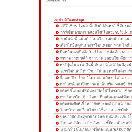
20 ข่าวที่อัพเดทล่าสุด
'สตีวี่' เชียร์ 'โจนส์' ตั้งเป้ากัปตันหงส์-ชี้มี
'การ์เซีย' อวยพร 'อลอนโซ่' ไปสวยกับสิงห์-
'ฮามันน์' ชี้ 'แม็คก้า' โดนวิจารณ์หนักไป-แนะ 
เดี๋ยวได้ยืนคู่กัน! 'อเราโฆ่' เคยยก 'ฟาน ไดค์
ปืนหวั่นหงส์ปิดดีล 'บาร์โคลา' หลังเสียเวลาล่า '
ราฟาพลาด! 'สตีวี่' จวกขาย 'อลอนโซ่' คือก
หงส์อุ่นโมนาโกคืนนี้-จับตา 'นีโอนี่' ลุ้นพิสูจน์
'อเราโฆ่' เล่นได้! 'โรมาโน่' เผยหงส์ไม่คิดเส
สื่อเผย 'อิราโอลา' โทรกล่อม 'อเราโฆ่' เอง-ว
หงส์เอาด้วย! เปิดฉากคุย 'เอ็นดริค' หลังเจ้
อดีตซีอีโอทอฟฟี่ฟันธง 'กัคโป' ไม่ซบไก่-เชื่อเ
ดวลโมนาโก! 'อิราโอลา' ตื่นเต้นคุมหงส์ที่แอน
อดีตแข้งสิงห์เชื่อหากจังหวะลงตัวป่านนี้ 'อลอ
'โรมาโน่' เผยเงื่อนไขหงส์ซื้อขาด 'อเราโฆ่'
ชุดขาวปิดประตูขาย 'เทรนต์' แม้มีเสียงเชียร์ใ
'รัช' วอนให้เวลา 'อิราโอล่า' - ชี้ปีแรกมีแชมป์
'มามาร์' รอไปก่อน! 'ฟรีเดล' หนุน 'อลีสซง' ยึด