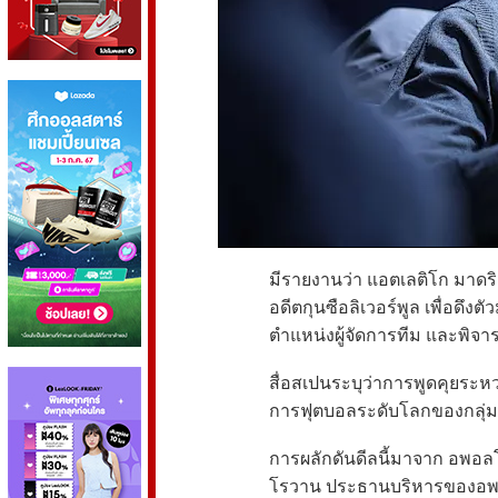
มีรายงานว่า แอตเลติโก มาดริด
อดีตกุนซือลิเวอร์พูล เพื่อดึ
ตำแหน่งผู้จัดการทีม และพิจา
สื่อสเปนระบุว่าการพูดคุยระหว่
การฟุตบอลระดับโลกของกลุ่มเร
การผลักดันดีลนี้มาจาก อพอลโ
โรวาน ประธานบริหารของอพอลโล