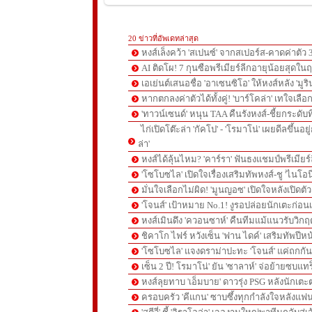
20 ข่าวที่อัพเดทล่าสุด
หงส์เล็งคว้า 'สเปนซ์' จากสเปอร์ส-คาดค่าตัว 
AI ติดโผ! 7 กุนซือพรีเมียร์ลีกอายุน้อยสุดในฤ
เอเย่นต์เสนอชื่อ 'อาเซนซิโอ' ให้หงส์หลัง 'มูร
หากตกลงค่าตัวได้ทั้งคู่! 'บาร์โคล่า' เทใจเลือ
'ทาวน์เซนด์' หนุน TAA คืนรังหงส์-ชี้ยกระดับท
ไก่เปิดโต๊ะล่า 'กัคโป' - 'โรมาโน่' เผยดีลขึ้นอย
ล่า'
หงส์ได้ลุ้นไหม? 'คาร์รา' ฟันธงแชมป์พรีเมียร
'โซโบซไล' เปิดใจเรื่องเสริมทัพหงส์-ชู 'ไนโอ
มั่นใจเลือกไม่ผิด! 'มูนญอซ' เปิดใจหลังเปิดตั
'โจนส์' เป้าหมาย No.1! งูรอปล่อยนักเตะก่อนเ
หงส์เมินดึง 'ควอนซาห์' คืนทีมแม้แนวรับวิกฤต
ชิคาโก ไฟร์ หวังเซ็น 'ฟาน ไดค์' เสริมทัพปีหน
'โซโบซไล' แจงดราม่าปะทะ 'โจนส์' แค่ถกก
เซ็น 2 ปี! โรมาโน่' ยัน 'ซาลาห์' จ่อย้ายซบแ
หงส์ลุยทาบ 'เอ็มบาย' ดาวรุ่ง PSG หลังนักเต
ครอบครัว 'คีแกน' ซาบซึ้งทุกกำลังใจหลังแฟน