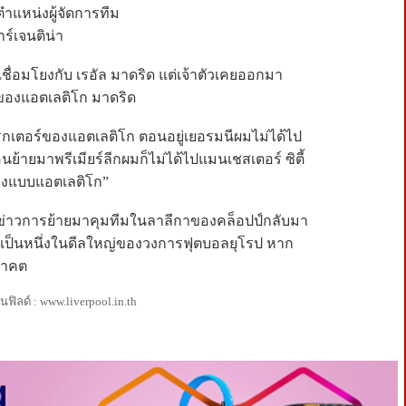
ตำแหน่งผู้จัดการทีม
์เจนติน่า
เชื่อมโยงกับ เรอัล มาดริด แต่เจ้าตัวเคยออกมา
องแอตเลติโก มาดริด
กเตอร์ของแอตเลติโก ตอนอยู่เยอรมนีผมไม่ได้ไป
อนย้ายมาพรีเมียร์ลีกผมก็ไม่ได้ไปแมนเชสเตอร์ ซิตี้
างแบบแอตเลติโก”
สข่าวการย้ายมาคุมทีมในลาลีกาของคล็อปป์กลับมา
ายเป็นหนึ่งในดีลใหญ่ของวงการฟุตบอลยุโรป หาก
นาคต
ิลด์ : www.liverpool.in.th