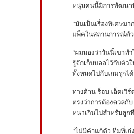
หนุ่มคนนี้มีการพัฒนาท
"มันเป็นเรื่องพิเศษมา
แพ็คในสถานการณ์ตัวต่อ
"ผมมองว่าวันนี้เขาทำไ
รู้จักเก็บบอลไว้กับตั
ทั้งหมดไปกับเกมรุกได้
ทางด้าน ร็อบ เอ็ดเวิร
ตรงว่าการต้องดวลกับ ล
หนาเกินไปสำหรับลูกท
"ไม่มีคำแก้ตัว ทีมที่เ