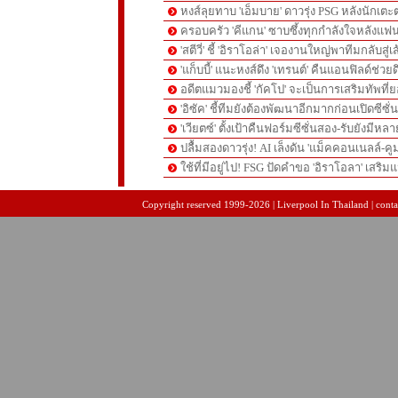
หงส์ลุยทาบ 'เอ็มบาย' ดาวรุ่ง PSG หลังนักเต
ครอบครัว 'คีแกน' ซาบซึ้งทุกกำลังใจหลังแฟน
'สตีวี่' ชี้ 'อิราโอล่า' เจองานใหญ่พาทีมกลับสู่
'แก็บบี้' แนะหงส์ดึง 'เทรนต์' คืนแอนฟิลด์ช่วยด
อดีตแมวมองชี้ 'กัคโป' จะเป็นการเสริมทัพที่
'อิซัค' ชี้ทีมยังต้องพัฒนาอีกมากก่อนเปิดซีซั่
'เวียตซ์' ตั้งเป้าคืนฟอร์มซีซั่นสอง-รับยังมีหล
ปลื้มสองดาวรุ่ง! AI เล็งดัน 'แม็คคอนเนลล์-คู
ใช้ที่มีอยู่ไป! FSG ปัดคำขอ 'อิราโอลา' เสริมแ
pgslot
สล็อตเว็บตรง
สล็อตเว็บตรง
Copyright reserved 1999-2026 | Liverpool In Thailand | contac