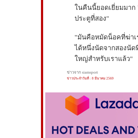
ในคืนนี้ยอดเยี่ยมมาก สิ
ประตูที่สอง"
"มันคือหมัดน็อคที่ฆ่า
ได้หนึ่งนัดจากสองนัดที่
ใหญ่สำหรับเราแล้ว"
ข่าวจาก siamsport
ข่าวประจำวันที่ : 8 มีนาคม 2569