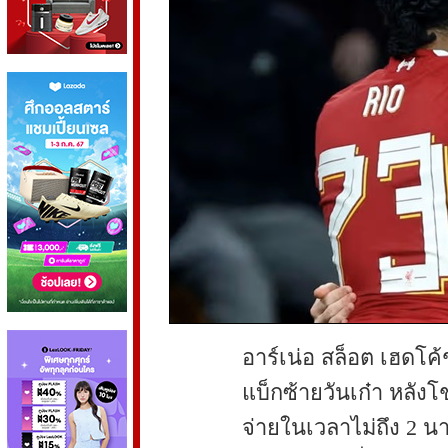
อาร์เน่อ สล็อต เฮดโค้ช
แบ็กซ้ายวันเก๋า หลังโช
จ่ายในเวลาไม่ถึง 2 นา