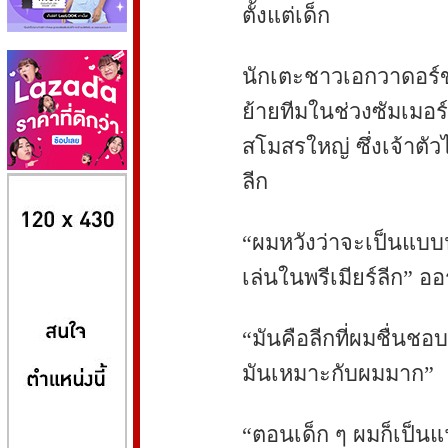
ตั้งแต่เด็ก
นักเตะชาวเอกวาดอร์
ย้ายทีมในช่วงซัมเมอ
สโมสรใหญ่ ซึ่งเจ้าตัว
ลีก
8kbet
huaylike หวยไลค์
ufabet
“ผมหวังว่าจะเป็นแบบน
เล่นในพรีเมียร์ลีก” อ
“มันคือลีกที่ผมชื่นชอ
มันเหมาะกับผมมาก”
“ตอนเด็ก ๆ ผมก็เป็นแ