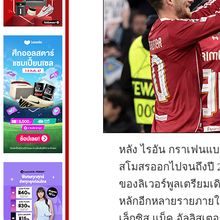
หลัง ไรอัน กราเฟนแบ
สโมสรออกไปจนถึงปี 20
ของลิเวอร์พูลเตรียมเ
หลักอีกหลายรายภายในท
เล็กซิส แม็ค อัลลิสเต