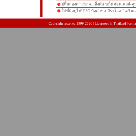
ปลื้มสองดาวรุ่ง! AI เล็งดัน 'แม็คคอนเนลล์-คู
ใช้ที่มีอยู่ไป! FSG ปัดคำขอ 'อิราโอลา' เสริมแ
pgslot
สล็อตเว็บตรง
สล็อตเว็บตรง
Copyright reserved 1999-2026 | Liverpool In Thailand | contac