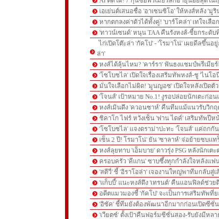
AI ติดโผ! 7 กุนซือพรีเมียร์ลีกอายุน้อยสุดในฤ
เอเย่นต์เสนอชื่อ 'อาเซนซิโอ' ให้หงส์หลัง 'มูร
หากตกลงค่าตัวได้ทั้งคู่! 'บาร์โคล่า' เทใจเลือ
'ทาวน์เซนด์' หนุน TAA คืนรังหงส์-ชี้ยกระดับท
ไก่เปิดโต๊ะล่า 'กัคโป' - 'โรมาโน่' เผยดีลขึ้นอย
ล่า'
หงส์ได้ลุ้นไหม? 'คาร์รา' ฟันธงแชมป์พรีเมียร
'โซโบซไล' เปิดใจเรื่องเสริมทัพหงส์-ชู 'ไนโอ
มั่นใจเลือกไม่ผิด! 'มูนญอซ' เปิดใจหลังเปิดตั
'โจนส์' เป้าหมาย No.1! งูรอปล่อยนักเตะก่อนเ
หงส์เมินดึง 'ควอนซาห์' คืนทีมแม้แนวรับวิกฤต
ชิคาโก ไฟร์ หวังเซ็น 'ฟาน ไดค์' เสริมทัพปีหน
'โซโบซไล' แจงดราม่าปะทะ 'โจนส์' แค่ถกก
เซ็น 2 ปี! โรมาโน่' ยัน 'ซาลาห์' จ่อย้ายซบแ
หงส์ลุยทาบ 'เอ็มบาย' ดาวรุ่ง PSG หลังนักเต
ครอบครัว 'คีแกน' ซาบซึ้งทุกกำลังใจหลังแฟน
'สตีวี่' ชี้ 'อิราโอล่า' เจองานใหญ่พาทีมกลับสู่
'แก็บบี้' แนะหงส์ดึง 'เทรนต์' คืนแอนฟิลด์ช่วยด
อดีตแมวมองชี้ 'กัคโป' จะเป็นการเสริมทัพที่
'อิซัค' ชี้ทีมยังต้องพัฒนาอีกมากก่อนเปิดซีซั่
'เวียตซ์' ตั้งเป้าคืนฟอร์มซีซั่นสอง-รับยังมีหล