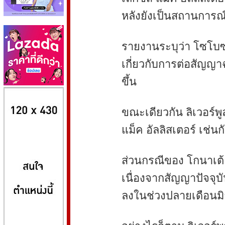
หลังยังเป็นสถานการณ์ที
รายงานระบุว่า โซโบซ
เกี่ยวกับการต่อสัญญาฉ
ขึ้น
8kbet
huaylike หวยไลค์
ufabet
ขณะเดียวกัน ลิเวอร์พ
แม็ค อัลลิสเตอร์ เช่นก
ส่วนกรณีของ โกนาเต้ ถ
เนื่องจากสัญญาปัจจุ
ลงในช่วงปลายเดือนมิถ