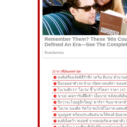
20 ข่าวที่อัพเดทล่าสุด
หงส์เตรียมจัดพิธีรำลึก 'เควิน คีแกน' ตำนานส
ปืนถอยค่าตัว 60 ล้าน! เปิดทางหงส์ล่า 'คอนซ่
โบเว่นดีกว่า! 'โอเว่น' ชี้ 'บาร์โคลา' ราคา 14
'มาเน่' เคยการันตีฝีเท้า 'เอ็มบาย' หลังหงส์เดิ
นึกว่าจะไปอยู่ลีกใหญ่! 'คาร์รา' รับงง 'ซาลา
'โอเว่น' มองดีล 'กัคโป' ซบไก่มีโอกาส-แต่หง
'มูนญอซ' พร้อมประเดิมสนามให้หงส์-ลุ้นด
หงส์เล็งคว้า 'สเปนซ์' จากสเปอร์ส-คาดค่าตัว 