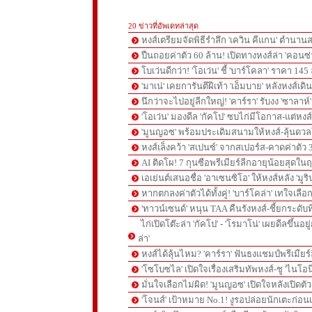
20 ข่าวที่อัพเดทล่าสุด
หงส์เตรียมจัดพิธีรำลึก 'เควิน คีแกน' ตำนานส
ปืนถอยค่าตัว 60 ล้าน! เปิดทางหงส์ล่า 'คอนซ่
โบเว่นดีกว่า! 'โอเว่น' ชี้ 'บาร์โคลา' ราคา 14
'มาเน่' เคยการันตีฝีเท้า 'เอ็มบาย' หลังหงส์เดิ
นึกว่าจะไปอยู่ลีกใหญ่! 'คาร์รา' รับงง 'ซาลา
'โอเว่น' มองดีล 'กัคโป' ซบไก่มีโอกาส-แต่หง
'มูนญอซ' พร้อมประเดิมสนามให้หงส์-ลุ้นด
หงส์เล็งคว้า 'สเปนซ์' จากสเปอร์ส-คาดค่าตัว 
AI ติดโผ! 7 กุนซือพรีเมียร์ลีกอายุน้อยสุดในฤ
เอเย่นต์เสนอชื่อ 'อาเซนซิโอ' ให้หงส์หลัง 'มูร
หากตกลงค่าตัวได้ทั้งคู่! 'บาร์โคล่า' เทใจเลือ
'ทาวน์เซนด์' หนุน TAA คืนรังหงส์-ชี้ยกระดับท
ไก่เปิดโต๊ะล่า 'กัคโป' - 'โรมาโน่' เผยดีลขึ้นอย
ล่า'
หงส์ได้ลุ้นไหม? 'คาร์รา' ฟันธงแชมป์พรีเมียร
'โซโบซไล' เปิดใจเรื่องเสริมทัพหงส์-ชู 'ไนโอ
มั่นใจเลือกไม่ผิด! 'มูนญอซ' เปิดใจหลังเปิดตั
'โจนส์' เป้าหมาย No.1! งูรอปล่อยนักเตะก่อนเ