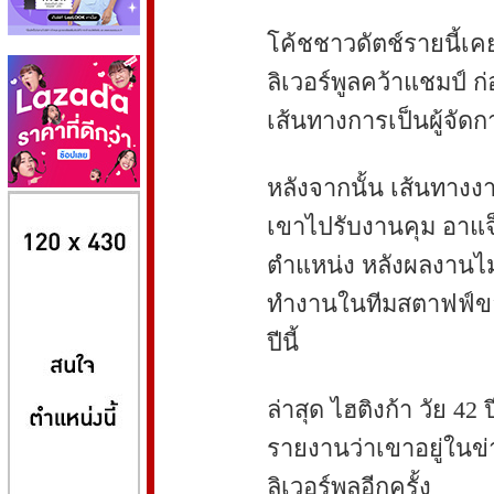
โค้ชชาวดัตช์รายนี้เค
ลิเวอร์พูลคว้าแชมป์ ก
เส้นทางการเป็นผู้จัดก
หลังจากนั้น เส้นทางงา
8kbet
huaylike หวยไลค์
ufabet
เขาไปรับงานคุม อาแจ
ตำแหน่ง หลังผลงานไม
ทำงานในทีมสตาฟฟ์ของ 
ปีนี้
ล่าสุด ไฮติงก้า วัย 42
รายงานว่าเขาอยู่ในข
ลิเวอร์พูลอีกครั้ง