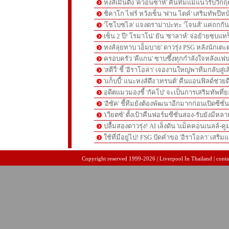
หงส์เมินดึง 'ควอนซาห์' คืนทีมแม้แนวรับวิกฤต
ชิคาโก ไฟร์ หวังเซ็น 'ฟาน ไดค์' เสริมทัพปีหน
'โซโบซไล' แจงดราม่าปะทะ 'โจนส์' แค่ถกก
เซ็น 2 ปี! โรมาโน่' ยัน 'ซาลาห์' จ่อย้ายซบแ
หงส์ลุยทาบ 'เอ็มบาย' ดาวรุ่ง PSG หลังนักเต
ครอบครัว 'คีแกน' ซาบซึ้งทุกกำลังใจหลังแฟน
'สตีวี่' ชี้ 'อิราโอล่า' เจองานใหญ่พาทีมกลับสู่
'แก็บบี้' แนะหงส์ดึง 'เทรนต์' คืนแอนฟิลด์ช่วยด
อดีตแมวมองชี้ 'กัคโป' จะเป็นการเสริมทัพที่
'อิซัค' ชี้ทีมยังต้องพัฒนาอีกมากก่อนเปิดซีซั่
'เวียตซ์' ตั้งเป้าคืนฟอร์มซีซั่นสอง-รับยังมีหล
ปลื้มสองดาวรุ่ง! AI เล็งดัน 'แม็คคอนเนลล์-คู
ใช้ที่มีอยู่ไป! FSG ปัดคำขอ 'อิราโอลา' เสริมแ
pgslot
สล็อตเว็บตรง
สล็อตเว็บตรง
Copyright reserved 1999-2026 | Liverpool In Thailand | contac