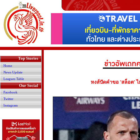
>
Top Stories
Home
News Update
Leagues Table
หงส์ปัดคำขอ 'สล็อต' ไ
Our Social
Facebook
Twitter
Instagram