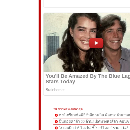
20 ข่าวที่อัพเดทล่าสุด
หงส์เตรียมจัดพิธีรำลึก 'เควิน คีแกน' ตำนานส
ปืนถอยค่าตัว 60 ล้าน! เปิดทางหงส์ล่า 'คอนซ่
โบเว่นดีกว่า! 'โอเว่น' ชี้ 'บาร์โคลา' ราคา 14