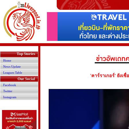
>
Top Stories
Home
News Update
Leagues Table
'คาร์ราเกอร์' ยังเ
Our Social
Facebook
Twitter
Instagram