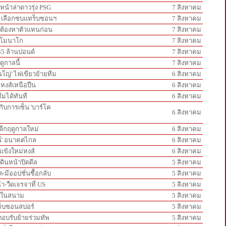
นหน้าล่าดาวรุ่ง PSG
7 สิงหาคม
ห์' เลือกซบแทร็บซอนฯ
7 สิงหาคม
ส์ต้องหาตัวแทนก่อน
7 สิงหาคม
วลโมนาโก
7 สิงหาคม
35 ล้านปอนด์
7 สิงหาคม
ดูกาลนี้
7 สิงหาคม
ินโญ่' ไฟเขียวย้ายทีม
6 สิงหาคม
กหงส์เหนือปืน
6 สิงหาคม
ีมได้ทันที
6 สิงหาคม
ู่กับการเซ็น 'บาร์โค
6 สิงหาคม
์ลีกฤดูกาลใหม่
6 สิงหาคม
นี่' อนาคตไกล
6 สิงหาคม
วแข้งใหม่หงส์
6 สิงหาคม
ดินหน้าปิดดีล
5 สิงหาคม
-มีออปชั่นซื้อกลับ
5 สิงหาคม
้า-วืดเจรจาที่ US
5 สิงหาคม
ันในสนาม
5 สิงหาคม
ทร็บซอนสปอร์
5 สิงหาคม
ะตอบรับย้ายร่วมทัพ
5 สิงหาคม