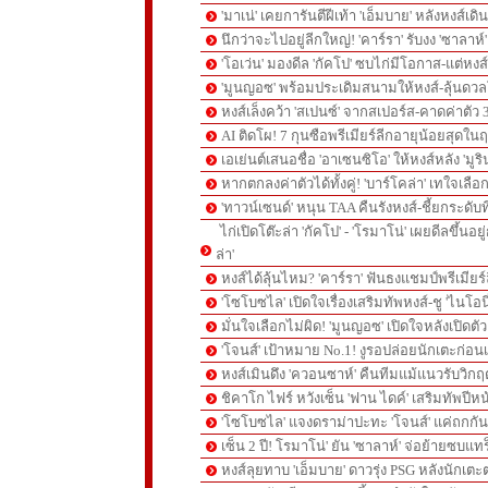
'มาเน่' เคยการันตีฝีเท้า 'เอ็มบาย' หลังหงส์เดิ
นึกว่าจะไปอยู่ลีกใหญ่! 'คาร์รา' รับงง 'ซาลา
'โอเว่น' มองดีล 'กัคโป' ซบไก่มีโอกาส-แต่หง
'มูนญอซ' พร้อมประเดิมสนามให้หงส์-ลุ้นด
หงส์เล็งคว้า 'สเปนซ์' จากสเปอร์ส-คาดค่าตัว 
AI ติดโผ! 7 กุนซือพรีเมียร์ลีกอายุน้อยสุดในฤ
เอเย่นต์เสนอชื่อ 'อาเซนซิโอ' ให้หงส์หลัง 'มูร
หากตกลงค่าตัวได้ทั้งคู่! 'บาร์โคล่า' เทใจเลือ
'ทาวน์เซนด์' หนุน TAA คืนรังหงส์-ชี้ยกระดับท
ไก่เปิดโต๊ะล่า 'กัคโป' - 'โรมาโน่' เผยดีลขึ้นอย
ล่า'
หงส์ได้ลุ้นไหม? 'คาร์รา' ฟันธงแชมป์พรีเมียร
'โซโบซไล' เปิดใจเรื่องเสริมทัพหงส์-ชู 'ไนโอ
มั่นใจเลือกไม่ผิด! 'มูนญอซ' เปิดใจหลังเปิดตั
'โจนส์' เป้าหมาย No.1! งูรอปล่อยนักเตะก่อนเ
หงส์เมินดึง 'ควอนซาห์' คืนทีมแม้แนวรับวิกฤต
ชิคาโก ไฟร์ หวังเซ็น 'ฟาน ไดค์' เสริมทัพปีหน
'โซโบซไล' แจงดราม่าปะทะ 'โจนส์' แค่ถกก
เซ็น 2 ปี! โรมาโน่' ยัน 'ซาลาห์' จ่อย้ายซบแ
หงส์ลุยทาบ 'เอ็มบาย' ดาวรุ่ง PSG หลังนักเต