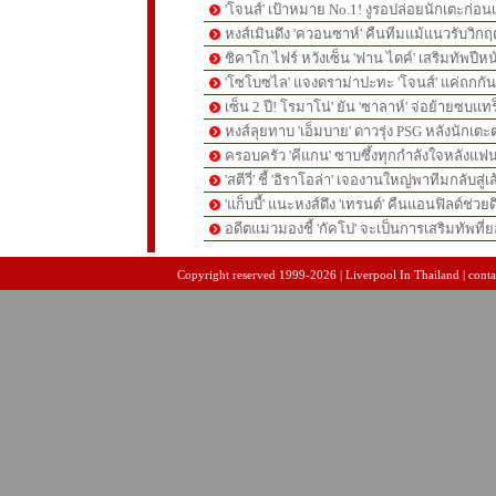
'โจนส์' เป้าหมาย No.1! งูรอปล่อยนักเตะก่อนเ
หงส์เมินดึง 'ควอนซาห์' คืนทีมแม้แนวรับวิกฤต
ชิคาโก ไฟร์ หวังเซ็น 'ฟาน ไดค์' เสริมทัพปีหน
'โซโบซไล' แจงดราม่าปะทะ 'โจนส์' แค่ถกก
เซ็น 2 ปี! โรมาโน่' ยัน 'ซาลาห์' จ่อย้ายซบแ
หงส์ลุยทาบ 'เอ็มบาย' ดาวรุ่ง PSG หลังนักเต
ครอบครัว 'คีแกน' ซาบซึ้งทุกกำลังใจหลังแฟน
'สตีวี่' ชี้ 'อิราโอล่า' เจองานใหญ่พาทีมกลับสู่
'แก็บบี้' แนะหงส์ดึง 'เทรนต์' คืนแอนฟิลด์ช่วยด
อดีตแมวมองชี้ 'กัคโป' จะเป็นการเสริมทัพที่
pgslot
สล็อตเว็บตรง
สล็อตเว็บตรง
Copyright reserved 1999-2026 | Liverpool In Thailand | contac