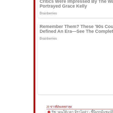
20 ข่าวที่อัพเดทล่าสุด
'รัช' วอนให้เวลา 'อิราโอล่า' - ชี้ปีแรกมีแชมป์