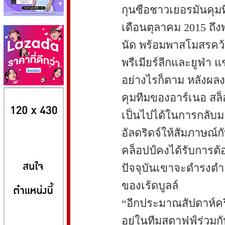
กุนซือชาวเยอรมันคุมท
เดือนตุลาคม 2015 ถึ
นัด พร้อมพาสโมสรคว
พรีเมียร์ลีกและยูฟ่า แ
อย่างไรก็ตาม หลังผลง
8kbet
huaylike หวยไลค์
ufabet
คุมทีมของอาร์เนอ สล
เป็นไปได้ในการกลับม
อัลดริดจ์ให้สัมภาษณ์
คล็อปป์คงได้รับการ
ปัจจุบันเขาจะดำรงตำ
ของเร้ดบูลล์
“อีกประมาณสัปดาห์ครึ
อยู่ในทีมสตาฟฟ์ร่วมก