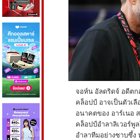
จอห์น อัลดริดจ์ อดีตก
คล็อปป์ อาจเป็นตัวเล
อนาคตของ อาร์เนอ ส
คล็อปป์อำลาลิเวอร์พูล
อำลาทีมอย่างซาบซึ้