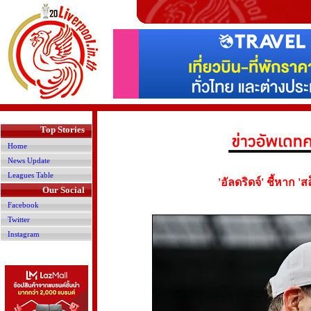
>
Top Stories
Home
News Update
Leagues Table
'อัลดริดจ์' ชี้หาก 'ส
Our Social
Facebook
Twitter
Instagram