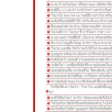
'มามาร์' รอไปก่อน! 'ฟรีเดล' หนุน 'อลีสซง' ยึด
หงส์ยื่น 115 ลย.ล่า 'บาร์กโกล่า' แต่ PSG ยืนค
'โรมาโน่' Here We Go! หงส์ยืม 'อเราโฆ่' เสริ
หงส์เตรียมจัดพิธีรำลึก 'เควิน คีแกน' ตำนานส
ปืนถอยค่าตัว 60 ล้าน! เปิดทางหงส์ล่า 'คอนซ่
โบเว่นดีกว่า! 'โอเว่น' ชี้ 'บาร์โคลา' ราคา 14
'มาเน่' เคยการันตีฝีเท้า 'เอ็มบาย' หลังหงส์เดิ
นึกว่าจะไปอยู่ลีกใหญ่! 'คาร์รา' รับงง 'ซาลา
'โอเว่น' มองดีล 'กัคโป' ซบไก่มีโอกาส-แต่หง
'มูนญอซ' พร้อมประเดิมสนามให้หงส์-ลุ้นด
หงส์เล็งคว้า 'สเปนซ์' จากสเปอร์ส-คาดค่าตัว 
AI ติดโผ! 7 กุนซือพรีเมียร์ลีกอายุน้อยสุดในฤ
เอเย่นต์เสนอชื่อ 'อาเซนซิโอ' ให้หงส์หลัง 'มูร
หากตกลงค่าตัวได้ทั้งคู่! 'บาร์โคล่า' เทใจเลือ
'ทาวน์เซนด์' หนุน TAA คืนรังหงส์-ชี้ยกระดับท
ไก่เปิดโต๊ะล่า 'กัคโป' - 'โรมาโน่' เผยดีลขึ้นอย
ล่า'
หงส์ได้ลุ้นไหม? 'คาร์รา' ฟันธงแชมป์พรีเมียร
'โซโบซไล' เปิดใจเรื่องเสริมทัพหงส์-ชู 'ไนโอ
มั่นใจเลือกไม่ผิด! 'มูนญอซ' เปิดใจหลังเปิดตั