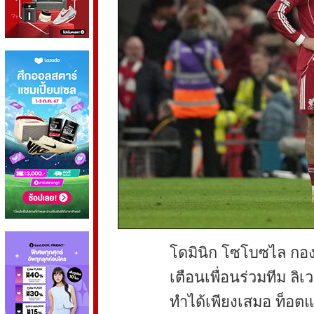
โดมินิก โซโบซไล กอง
เตือนเพื่อนร่วมทีม ลิเ
ทำได้เพียงเสมอ ท็อต