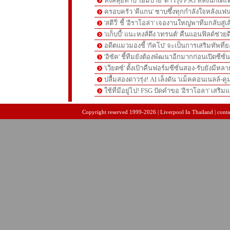
หงส์ลุยทาบ 'เอ็มบาย' ดาวรุ่ง PSG หลังนักเต
ครอบครัว 'คีแกน' ซาบซึ้งทุกกำลังใจหลังแฟน
'สตีวี่' ชี้ 'อิราโอล่า' เจองานใหญ่พาทีมกลับสู่
'แก็บบี้' แนะหงส์ดึง 'เทรนต์' คืนแอนฟิลด์ช่วยด
อดีตแมวมองชี้ 'กัคโป' จะเป็นการเสริมทัพที่
'อิซัค' ชี้ทีมยังต้องพัฒนาอีกมากก่อนเปิดซีซั่
'เวียตซ์' ตั้งเป้าคืนฟอร์มซีซั่นสอง-รับยังมีหล
ปลื้มสองดาวรุ่ง! AI เล็งดัน 'แม็คคอนเนลล์-คู
ใช้ที่มีอยู่ไป! FSG ปัดคำขอ 'อิราโอลา' เสริมแ
pgslot
สล็อตเว็บตรง
สล็อตเว็บตรง
Copyright reserved 1999-2026 | Liverpool In Thailand | contac