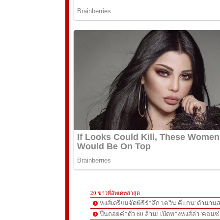
20 ข่าวที่อัพเดทล่าสุด
หงส์เตรียมจัดพิธีรำลึก 'เควิน คีแกน' ตำนานส
ปืนถอยค่าตัว 60 ล้าน! เปิดทางหงส์ล่า 'คอนซ่