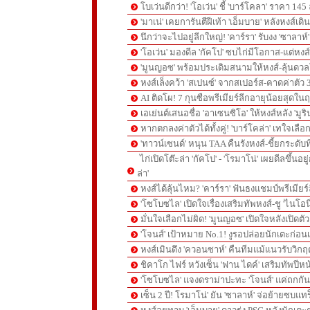
โบเว่นดีกว่า! 'โอเว่น' ชี้ 'บาร์โคลา' ราคา 14
'มาเน่' เคยการันตีฝีเท้า 'เอ็มบาย' หลังหงส์เดิ
นึกว่าจะไปอยู่ลีกใหญ่! 'คาร์รา' รับงง 'ซาลา
'โอเว่น' มองดีล 'กัคโป' ซบไก่มีโอกาส-แต่หง
'มูนญอซ' พร้อมประเดิมสนามให้หงส์-ลุ้นด
หงส์เล็งคว้า 'สเปนซ์' จากสเปอร์ส-คาดค่าตัว 
AI ติดโผ! 7 กุนซือพรีเมียร์ลีกอายุน้อยสุดในฤ
เอเย่นต์เสนอชื่อ 'อาเซนซิโอ' ให้หงส์หลัง 'มูร
หากตกลงค่าตัวได้ทั้งคู่! 'บาร์โคล่า' เทใจเลือ
'ทาวน์เซนด์' หนุน TAA คืนรังหงส์-ชี้ยกระดับท
ไก่เปิดโต๊ะล่า 'กัคโป' - 'โรมาโน่' เผยดีลขึ้นอย
ล่า'
หงส์ได้ลุ้นไหม? 'คาร์รา' ฟันธงแชมป์พรีเมียร
'โซโบซไล' เปิดใจเรื่องเสริมทัพหงส์-ชู 'ไนโอ
มั่นใจเลือกไม่ผิด! 'มูนญอซ' เปิดใจหลังเปิดตั
'โจนส์' เป้าหมาย No.1! งูรอปล่อยนักเตะก่อนเ
หงส์เมินดึง 'ควอนซาห์' คืนทีมแม้แนวรับวิกฤต
ชิคาโก ไฟร์ หวังเซ็น 'ฟาน ไดค์' เสริมทัพปีหน
'โซโบซไล' แจงดราม่าปะทะ 'โจนส์' แค่ถกก
เซ็น 2 ปี! โรมาโน่' ยัน 'ซาลาห์' จ่อย้ายซบแ