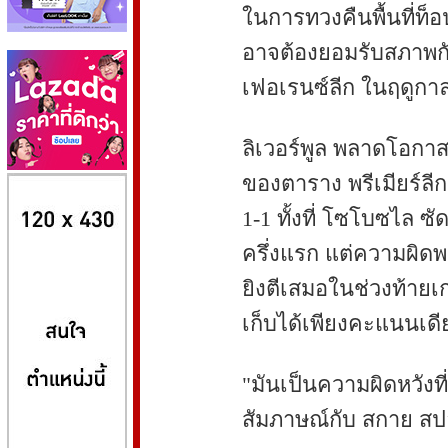
ในการทวงคืนพื้นที่ท็อ
อาจต้องยอมรับสภาพกั
เฟอเรนซ์ลีก ในฤดูกา
ลิเวอร์พูล พลาดโอกาส
8kbet
huaylike หวยไลค์
ufabet
ของตาราง พรีเมียร์ลี
1-1 ทั้งที่ โซโบซไล ซ
ครึ่งแรก แต่ความผิดพ
ยิงตีเสมอในช่วงท้ายเก
เก็บได้เพียงคะแนนเดี
"มันเป็นความผิดหวัง
สัมภาษณ์กับ สกาย สป