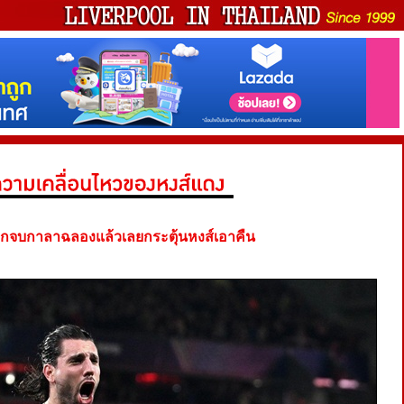
กจบกาลาฉลองแล้วเลยกระตุ้นหงส์เอาคืน