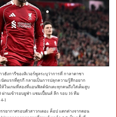
ฮังการีของลิเวอร์พูลระบุว่าการที่ กาลาตาซา
ะนัดแรกที่ตุรกี กลายเป็นการปลุกความรู้สึกอยาก
ให้ในเกมที่สองที่แอนฟิลด์นักเตะทุกคนถึงใส่เต็มสูบ
่านเข้ารอบยูฟ่า แชมเปี้ยนส์ ลีก รอบ 16 ทีม
 4-1
ล้ว บรรยากาศรอบตัวสาวกเดอะ ค็อป แตกต่างจากตอน