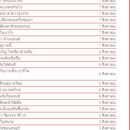
า' เสริมแนวรับ
7 สิงหาคม
5 ลป.แพงเกินไป
7 สิงหาคม
นหน้าล่าดาวรุ่ง PSG
7 สิงหาคม
ห์' เลือกซบแทร็บซอนฯ
7 สิงหาคม
ส์ต้องหาตัวแทนก่อน
7 สิงหาคม
วลโมนาโก
7 สิงหาคม
35 ล้านปอนด์
7 สิงหาคม
ดูกาลนี้
7 สิงหาคม
ินโญ่' ไฟเขียวย้ายทีม
6 สิงหาคม
กหงส์เหนือปืน
6 สิงหาคม
ีมได้ทันที
6 สิงหาคม
ู่กับการเซ็น 'บาร์โค
6 สิงหาคม
์ลีกฤดูกาลใหม่
6 สิงหาคม
นี่' อนาคตไกล
6 สิงหาคม
วแข้งใหม่หงส์
6 สิงหาคม
ดินหน้าปิดดีล
5 สิงหาคม
-มีออปชั่นซื้อกลับ
5 สิงหาคม
้า-วืดเจรจาที่ US
5 สิงหาคม
ันในสนาม
5 สิงหาคม
ทร็บซอนสปอร์
5 สิงหาคม