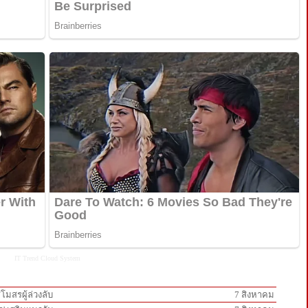
IT Trend
Cloud System
โมสรผู้ล่วงลับ
7 สิงหาคม