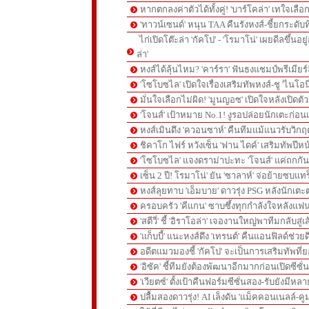
หากตกลงค่าตัวได้ทั้งคู่! 'บาร์โคล่า' เทใจเลือ
'ทาวน์เซนด์' หนุน TAA คืนรังหงส์-ชี้ยกระดับท
ไก่เปิดโต๊ะล่า 'กัคโป' - 'โรมาโน่' เผยดีลขึ้นอย
ล่า'
หงส์ได้ลุ้นไหม? 'คาร์รา' ฟันธงแชมป์พรีเมียร
'โซโบซไล' เปิดใจเรื่องเสริมทัพหงส์-ชู 'ไนโอ
มั่นใจเลือกไม่ผิด! 'มูนญอซ' เปิดใจหลังเปิดตั
'โจนส์' เป้าหมาย No.1! งูรอปล่อยนักเตะก่อนเ
หงส์เมินดึง 'ควอนซาห์' คืนทีมแม้แนวรับวิกฤต
ชิคาโก ไฟร์ หวังเซ็น 'ฟาน ไดค์' เสริมทัพปีหน
'โซโบซไล' แจงดราม่าปะทะ 'โจนส์' แค่ถกก
เซ็น 2 ปี! โรมาโน่' ยัน 'ซาลาห์' จ่อย้ายซบแ
หงส์ลุยทาบ 'เอ็มบาย' ดาวรุ่ง PSG หลังนักเต
ครอบครัว 'คีแกน' ซาบซึ้งทุกกำลังใจหลังแฟน
'สตีวี่' ชี้ 'อิราโอล่า' เจองานใหญ่พาทีมกลับสู่
'แก็บบี้' แนะหงส์ดึง 'เทรนต์' คืนแอนฟิลด์ช่วยด
อดีตแมวมองชี้ 'กัคโป' จะเป็นการเสริมทัพที่
'อิซัค' ชี้ทีมยังต้องพัฒนาอีกมากก่อนเปิดซีซั่
'เวียตซ์' ตั้งเป้าคืนฟอร์มซีซั่นสอง-รับยังมีหล
ปลื้มสองดาวรุ่ง! AI เล็งดัน 'แม็คคอนเนลล์-คู