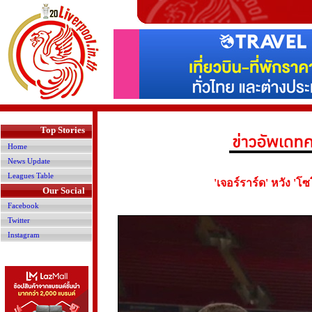
>
Top Stories
Home
News Update
Leagues Table
'เจอร์ราร์ด' หวัง '
Our Social
Facebook
Twitter
Instagram