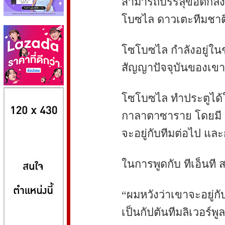
สามารถบรรลุข้อตกลงส
โบซไล ดาวเตะทีมชาติฮ
โซโบซไล กำลังอยู่ในช่
สัญญาปัจจุบันของเขา
8kbet
huaylike หวยไลค์
ufabet
โซโบซไล ทำประตูได้ใ
กาลาตาซาราย โดยมี เจอ
จะอยู่กับทีมต่อไป แล
ในการพูดกับ ทีเอ็นที 
“ผมหวังว่าเขาจะอยู่กั
เป็นกัปตันทีมลิเวอร์