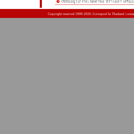
ใช้ที่มีอยู่ไป! FSG ปัดคำขอ 'อิราโอลา' เสริมแ
pgslot
สล็อตเว็บตรง
สล็อตเว็บตรง
Copyright reserved 1999-2026 | Liverpool In Thailand | contac