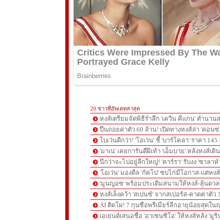
20 ข่าวที่อัพเดทล่าสุด
หงส์เตรียมจัดพิธีรำลึก 'เควิน คีแกน' ตำนานส
ปืนถอยค่าตัว 60 ล้าน! เปิดทางหงส์ล่า 'คอนซ่
โบเว่นดีกว่า! 'โอเว่น' ชี้ 'บาร์โคลา' ราคา 14
'มาเน่' เคยการันตีฝีเท้า 'เอ็มบาย' หลังหงส์เดิ
นึกว่าจะไปอยู่ลีกใหญ่! 'คาร์รา' รับงง 'ซาลา
'โอเว่น' มองดีล 'กัคโป' ซบไก่มีโอกาส-แต่หง
'มูนญอซ' พร้อมประเดิมสนามให้หงส์-ลุ้นด
หงส์เล็งคว้า 'สเปนซ์' จากสเปอร์ส-คาดค่าตัว 
AI ติดโผ! 7 กุนซือพรีเมียร์ลีกอายุน้อยสุดในฤ
เอเย่นต์เสนอชื่อ 'อาเซนซิโอ' ให้หงส์หลัง 'มูร