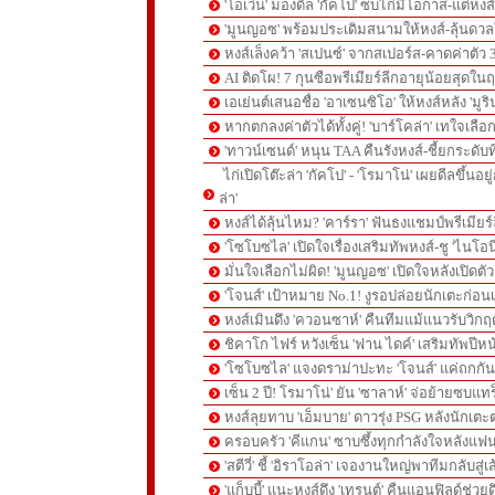
'โอเว่น' มองดีล 'กัคโป' ซบไก่มีโอกาส-แต่หง
'มูนญอซ' พร้อมประเดิมสนามให้หงส์-ลุ้นด
หงส์เล็งคว้า 'สเปนซ์' จากสเปอร์ส-คาดค่าตัว 
AI ติดโผ! 7 กุนซือพรีเมียร์ลีกอายุน้อยสุดในฤ
เอเย่นต์เสนอชื่อ 'อาเซนซิโอ' ให้หงส์หลัง 'มูร
หากตกลงค่าตัวได้ทั้งคู่! 'บาร์โคล่า' เทใจเลือ
'ทาวน์เซนด์' หนุน TAA คืนรังหงส์-ชี้ยกระดับท
ไก่เปิดโต๊ะล่า 'กัคโป' - 'โรมาโน่' เผยดีลขึ้นอย
ล่า'
หงส์ได้ลุ้นไหม? 'คาร์รา' ฟันธงแชมป์พรีเมียร
'โซโบซไล' เปิดใจเรื่องเสริมทัพหงส์-ชู 'ไนโอ
มั่นใจเลือกไม่ผิด! 'มูนญอซ' เปิดใจหลังเปิดตั
'โจนส์' เป้าหมาย No.1! งูรอปล่อยนักเตะก่อนเ
หงส์เมินดึง 'ควอนซาห์' คืนทีมแม้แนวรับวิกฤต
ชิคาโก ไฟร์ หวังเซ็น 'ฟาน ไดค์' เสริมทัพปีหน
'โซโบซไล' แจงดราม่าปะทะ 'โจนส์' แค่ถกก
เซ็น 2 ปี! โรมาโน่' ยัน 'ซาลาห์' จ่อย้ายซบแ
หงส์ลุยทาบ 'เอ็มบาย' ดาวรุ่ง PSG หลังนักเต
ครอบครัว 'คีแกน' ซาบซึ้งทุกกำลังใจหลังแฟน
'สตีวี่' ชี้ 'อิราโอล่า' เจองานใหญ่พาทีมกลับสู่
'แก็บบี้' แนะหงส์ดึง 'เทรนต์' คืนแอนฟิลด์ช่วยด