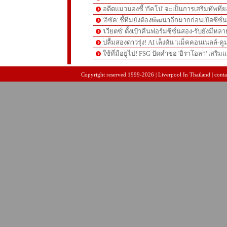
อดีตแมวมองชี้ 'กัคโป' จะเป็นการเสริมทัพที่
'อิซัค' ชี้ทีมยังต้องพัฒนาอีกมากก่อนเปิดซีซั่
'เวียตซ์' ตั้งเป้าคืนฟอร์มซีซั่นสอง-รับยังมีหล
ปลื้มสองดาวรุ่ง! AI เล็งดัน 'แม็คคอนเนลล์-คู
ใช้ที่มีอยู่ไป! FSG ปัดคำขอ 'อิราโอลา' เสริมแ
pgslot
สล็อตเว็บตรง
สล็อตเว็บตรง
Copyright reserved 1999-2026 | Liverpool In Thailand | contac