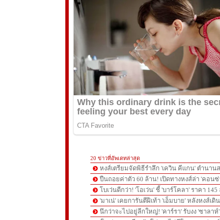
20 ข่าวที่อัพเดทล่าสุด
หงส์เตรียมจัดพิธีรำลึก 'เควิน คีแกน' ตำนานส
ปืนถอยค่าตัว 60 ล้าน! เปิดทางหงส์ล่า 'คอนซ่
โบเว่นดีกว่า! 'โอเว่น' ชี้ 'บาร์โคลา' ราคา 14
'มาเน่' เคยการันตีฝีเท้า 'เอ็มบาย' หลังหงส์เดิ
นึกว่าจะไปอยู่ลีกใหญ่! 'คาร์รา' รับงง 'ซาลา