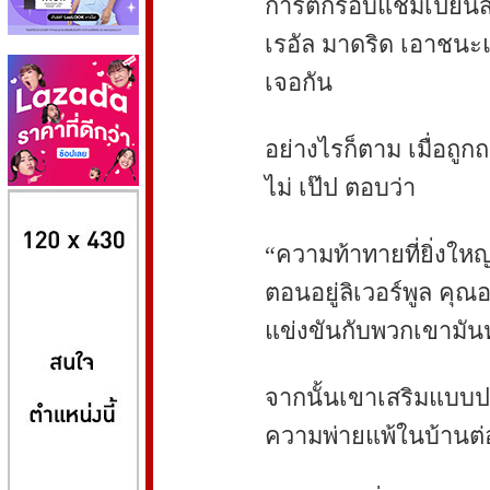
การตกรอบแชมเปียนส์ลี
เรอัล มาดริด เอาชนะแมน
เจอกัน
อย่างไรก็ตาม เมื่อถูกถ
ไม่ เป๊ป ตอบว่า
8kbet
huaylike หวยไลค์
ufabet
“ความท้าทายที่ยิ่งใหญ
ตอนอยู่ลิเวอร์พูล คุณ
แข่งขันกับพวกเขามัน
จากนั้นเขาเสริมแบบป
ความพ่ายแพ้ในบ้านต่อ