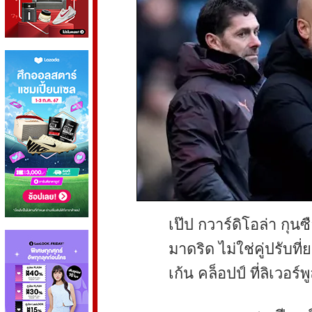
เป๊ป กวาร์ดิโอล่า กุนซ
มาดริด ไม่ใช่คู่ปรับที
เก้น คล็อปป์ ที่ลิเวอร์