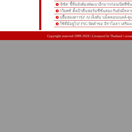
'อิซัค' ชี้ทีมยังต้องพัฒนาอีกมากก่อนเปิดซีซั่
'เวียตซ์' ตั้งเป้าคืนฟอร์มซีซั่นสอง-รับยังมีหล
ปลื้มสองดาวรุ่ง! AI เล็งดัน 'แม็คคอนเนลล์-คู
ใช้ที่มีอยู่ไป! FSG ปัดคำขอ 'อิราโอลา' เสริมแ
pgslot
สล็อตเว็บตรง
สล็อตเว็บตรง
Copyright reserved 1999-2026 | Liverpool In Thailand | contac