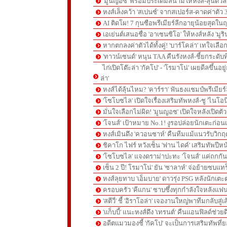
'มูนญอซ' พร้อมประเดิมสนามให้หงส์-ลุ้นด
หงส์เล็งคว้า 'สเปนซ์' จากสเปอร์ส-คาดค่าตัว 
AI ติดโผ! 7 กุนซือพรีเมียร์ลีกอายุน้อยสุดในฤ
เอเย่นต์เสนอชื่อ 'อาเซนซิโอ' ให้หงส์หลัง 'มูร
หากตกลงค่าตัวได้ทั้งคู่! 'บาร์โคล่า' เทใจเลือ
'ทาวน์เซนด์' หนุน TAA คืนรังหงส์-ชี้ยกระดับท
ไก่เปิดโต๊ะล่า 'กัคโป' - 'โรมาโน่' เผยดีลขึ้นอย
ล่า'
หงส์ได้ลุ้นไหม? 'คาร์รา' ฟันธงแชมป์พรีเมียร
'โซโบซไล' เปิดใจเรื่องเสริมทัพหงส์-ชู 'ไนโอ
มั่นใจเลือกไม่ผิด! 'มูนญอซ' เปิดใจหลังเปิดตั
'โจนส์' เป้าหมาย No.1! งูรอปล่อยนักเตะก่อนเ
หงส์เมินดึง 'ควอนซาห์' คืนทีมแม้แนวรับวิกฤต
ชิคาโก ไฟร์ หวังเซ็น 'ฟาน ไดค์' เสริมทัพปีหน
'โซโบซไล' แจงดราม่าปะทะ 'โจนส์' แค่ถกก
เซ็น 2 ปี! โรมาโน่' ยัน 'ซาลาห์' จ่อย้ายซบแ
หงส์ลุยทาบ 'เอ็มบาย' ดาวรุ่ง PSG หลังนักเต
ครอบครัว 'คีแกน' ซาบซึ้งทุกกำลังใจหลังแฟน
'สตีวี่' ชี้ 'อิราโอล่า' เจองานใหญ่พาทีมกลับสู่
'แก็บบี้' แนะหงส์ดึง 'เทรนต์' คืนแอนฟิลด์ช่วยด
อดีตแมวมองชี้ 'กัคโป' จะเป็นการเสริมทัพที่