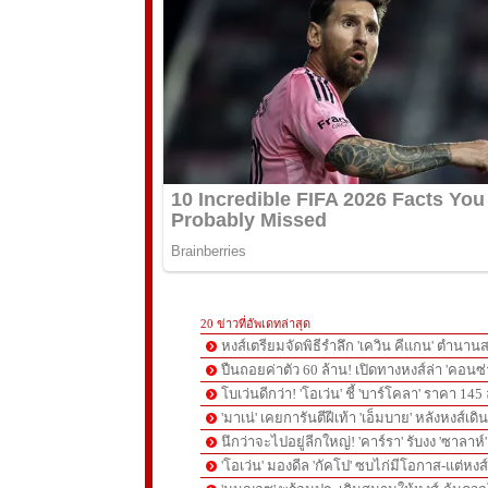
20 ข่าวที่อัพเดทล่าสุด
หงส์เตรียมจัดพิธีรำลึก 'เควิน คีแกน' ตำนานส
ปืนถอยค่าตัว 60 ล้าน! เปิดทางหงส์ล่า 'คอนซ่
โบเว่นดีกว่า! 'โอเว่น' ชี้ 'บาร์โคลา' ราคา 14
'มาเน่' เคยการันตีฝีเท้า 'เอ็มบาย' หลังหงส์เดิ
นึกว่าจะไปอยู่ลีกใหญ่! 'คาร์รา' รับงง 'ซาลา
'โอเว่น' มองดีล 'กัคโป' ซบไก่มีโอกาส-แต่หง