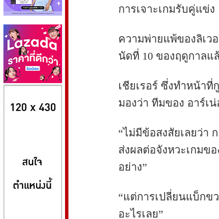
การเจาะเกมรับคู่แข่ง
ความพ่ายแพ้ของลิเวอร์
นัดที่ 10 ของฤดูกาลแล
เชียเรอร์ ซึ่งทำหน้าท
8kbet
huaylike หวยไลค์
ufabet
มองว่า ทีมของ อาร์เน่
“ไม่มีข้อสงสัยเลยว่า ก
ส่งผลต่อจังหวะเกมข
อย่าง”
“แต่การเปลี่ยนแบ็กข
อะไรเลย”