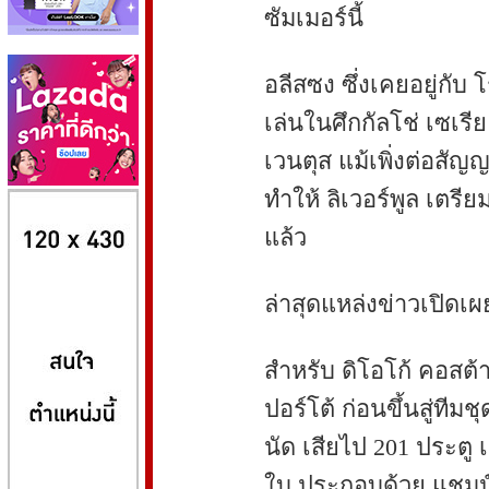
ซัมเมอร์นี้
อลีสซง ซึ่งเคยอยู่กับ
เล่นในศึกกัลโช่ เซเรีย
เวนตุส แม้เพิ่งต่อสั
ทำให้ ลิเวอร์พูล เตร
8kbet
huaylike หวยไลค์
ufabet
แล้ว
ล่าสุดแหล่งข่าวเปิดเผ
สำหรับ ดิโอโก้ คอสต้
ปอร์โต้ ก่อนขึ้นสู่ทีม
นัด เสียไป 201 ประตู 
ใบ ประกอบด้วย แชมป์