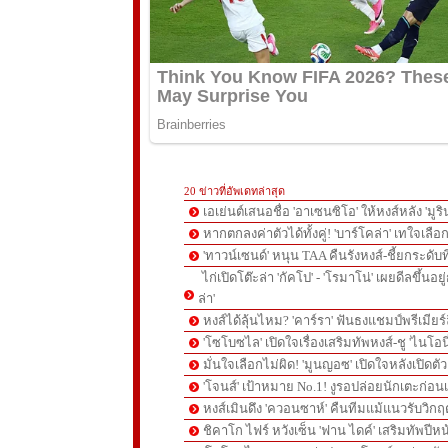
20 ข่าวที่อัพเดทล่าสุด
เอเย่นต์เสนอชื่อ 'อาเซนซิโอ' ให้หงส์หลัง 'มูร
หากตกลงค่าตัวได้ทั้งคู่! 'บาร์โคล่า' เทใจเลือ
'ทาวน์เซนด์' หนุน TAA คืนรังหงส์-ชี้ยกระดับท
ไก่เปิดโต๊ะล่า 'กัคโป' - 'โรมาโน่' เผยดีลขึ้นอย
ล่า'
หงส์ได้ลุ้นไหม? 'คาร์รา' ฟันธงแชมป์พรีเมียร
'โซโบซไล' เปิดใจเรื่องเสริมทัพหงส์-ชู 'ไนโอ
มั่นใจเลือกไม่ผิด! 'มูนญอซ' เปิดใจหลังเปิดตั
'โจนส์' เป้าหมาย No.1! งูรอปล่อยนักเตะก่อนเ
หงส์เมินดึง 'ควอนซาห์' คืนทีมแม้แนวรับวิกฤต
ชิคาโก ไฟร์ หวังเซ็น 'ฟาน ไดค์' เสริมทัพปีหน