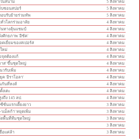
ันในสนาม
5 สิงหาคม
ทร็บซอนสปอร์
5 สิงหาคม
ะตอบรับย้ายร่วมทัพ
5 สิงหาคม
ทั่วโลกร่วมอาลัย
4 สิงหาคม
เส้นทางลุ้นแชมป์
4 สิงหาคม
ึงศักยภาพ 'อิซัค'
4 สิงหาคม
ยอดเยี่ยมของสเปอร์ส
4 สิงหาคม
นใหม่
4 สิงหาคม
ายจุดต้องแก้
4 สิงหาคม
มาส' ขึ้นชุดใหญ่
4 สิงหาคม
นวรับเพิ่ม
4 สิงหาคม
ยุค 'อิราโอลา'
4 สิงหาคม
กันที่หงส์
4 สิงหาคม
ั้งเตะ
4 สิงหาคม
ูงถึง 145 ลป.
4 สิงหาคม
งซีซั่นแรกเดี้ยงยาว
3 สิงหาคม
แม็คก้า' หยุดเพิ่ม
3 สิงหาคม
ึดพื้นที่ทีมชุดใหญ่
3 สิงหาคม
3 สิงหาคม
ื่อแค่ล้า
3 สิงหาคม