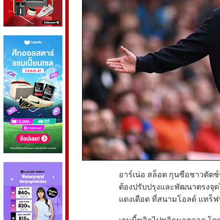
อาร์เน่อ สล็อต กุนซือชาวดัตช์
ต้องปรับปรุงและพัฒนาตรงจุดไ
แดงเดือด ที่สนามโอลด์ แทร็ฟฟอ