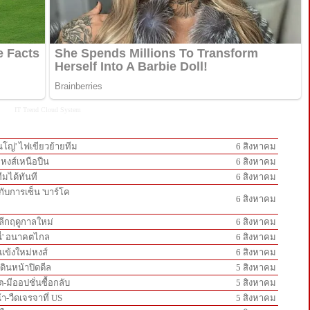
IT Trend
Cloud System
ินโญ่' ไฟเขียวย้ายทีม
6 สิงหาคม
กหงส์เหนือปืน
6 สิงหาคม
ีมได้ทันที
6 สิงหาคม
ู่กับการเซ็น 'บาร์โค
6 สิงหาคม
์ลีกฤดูกาลใหม่
6 สิงหาคม
นี่' อนาคตไกล
6 สิงหาคม
วแข้งใหม่หงส์
6 สิงหาคม
ดินหน้าปิดดีล
5 สิงหาคม
-มีออปชั่นซื้อกลับ
5 สิงหาคม
้า-วืดเจรจาที่ US
5 สิงหาคม