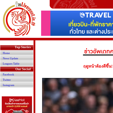
>
Top Stories
Home
News Update
Leagues Table
ฤดูหน้าต้องดีขึ้น!
Our Social
Facebook
Twitter
Instagram