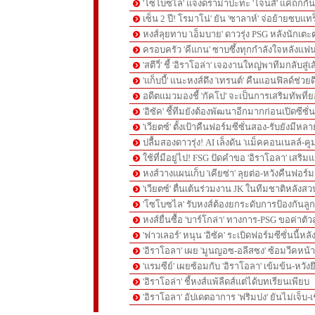
'โซโบซไล' แจงดราม่าปะทะ 'โจนส์' แค่ถกก
เซ็น 2 ปี! โรมาโน่' ยัน 'ซาลาห์' จ่อย้ายซบแ
หงส์ลุยทาบ 'เอ็มบาย' ดาวรุ่ง PSG หลังนักเต
ครอบครัว 'คีแกน' ซาบซึ้งทุกกำลังใจหลังแฟน
'สตีวี่' ชี้ 'อิราโอล่า' เจองานใหญ่พาทีมกลับสู่
'แก็บบี้' แนะหงส์ดึง 'เทรนต์' คืนแอนฟิลด์ช่วยด
อดีตแมวมองชี้ 'กัคโป' จะเป็นการเสริมทัพที่
'อิซัค' ชี้ทีมยังต้องพัฒนาอีกมากก่อนเปิดซีซั่
'เวียตซ์' ตั้งเป้าคืนฟอร์มซีซั่นสอง-รับยังมีหล
ปลื้มสองดาวรุ่ง! AI เล็งดัน 'แม็คคอนเนลล์-คู
ใช้ที่มีอยู่ไป! FSG ปัดคำขอ 'อิราโอลา' เสริมแ
หงส์วางแผนเก็บ 'เคียซ่า' ลุยต่อ-หวังคืนฟอร์ม
'เวียตซ์' ตื่นเต้นร่วมงาน JK ในทีมชาติหลังสวน
'โซโบซไล' รับหงส์ต้องยกระดับการป้องกันลูกต
หงส์ยื่นซื้อ 'บาร์โกล่า' ทางการ-PSG ขอค่าตัวส
'ฟาวเลอร์' หนุน 'อิซัค' ระเบิดฟอร์มซีซั่นนี้หลั
'อิราโอลา' เผย 'มูนญอซ-อลีสซง' ซ้อมวีคหน้า-'
'แรมซีย์' เผยซ้อมกับ 'อิราโอลา' เข้มข้น-หวังย
'อิราโอล่า' ชี้หงส์แพ้ลีดส์แต่ได้บทเรียนเพียบ
'อิราโอลา' อัปเดตอาการ 'ฟริมปง' ยันไม่เจ็บ-เช
pgslot
สล็อตเว็บตรง
สล็อตเว็บตรง