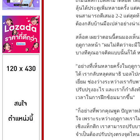
เกมนี้พลิกไปพลิกมาตลอด โดย 
ลุ้นได้ประตูเพิ่มหลายครั้ง แต่
จนสามารถตีเสมอ 2-2 แต่สุดท้าย
ต้องกลับบ้านมือเปล่าอย่างน่า
สล็อต เผยว่าตอนนี้ตนมองเห็นส
ฤดูกาลหน้า "ผมไม่คิดว่าจะมี
บางทีคุณอาจคิดแบบนั้นก็ได้
8kbet
huaylike หวยไลค์
ufabet
"อย่างที่เห็นหลายครั้งในฤดูกาล
ได้ เรากลับหลุดสมาธิ บอลไปเข
เยี่ยม ช่องว่างระหว่างเรากับพ
ปรับปรุงอะไร และเราก็กำลังทำ
เวลาในการฝึกซ้อมมากขึ้น"
"ก็อย่างที่พวกคุณพูด ปัญหาหลั
ใจ เพราะระหว่างฤดูกาลเราไ
เชิงแท็กติก เราสามารถปรับบา
จำเป็นต้องปรับปรุงตรงจุดไหน