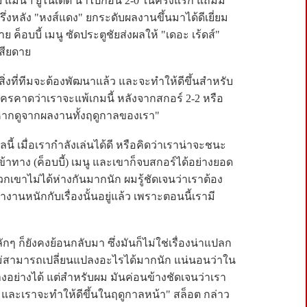
แมนฯ ยูไนเต็ด นำไปก่อน 2-0 ในครึ่งแรก แถมมี
ครึ่งหลัง "หงส์แดง" ยกระดับผลงานขึ้นมาได้ดีเยี่ยม
 ค็อบบี้ เมนู ซัดประตูชัยส่งผลให้ "เดอะ เร้ดส์"
เสียดาย
ิ่งที่ทีมจะต้องพัฒนาแล้ว และจะทำให้ดีขึ้นสำหรับ
ใครคาดว่าเราจะแพ้เกมนี้ หลังจากสกอร์ 2-2 หรือ
 หากดูจากผลงานทั้งฤดูกาลของเรา"
นี้ เมื่อเรากำลังเล่นได้ดี หรือคิดว่าเราน่าจะชนะ
้าทาง (ค็อบบี้) เมนู และเขาก็จบสกอร์ได้อย่างยอด
วกเขาไม่ได้ห่างกันมากนัก ผมรู้ชัดเจนว่าเราต้อง
งานหนักกับเรื่องนั้นอยู่แล้ว เพราะตอนนี้เรามี
กๆ ก็ยังคงย้อนกลับมา ซึ่งมันก็ไม่ใช่เรื่องน่าแปลก
ม่สามารถเปลี่ยนแปลงอะไรได้มากนัก แน่นอนว่าใน
งอย่างได้ แต่สำหรับผม มันค่อนข้างชัดเจนว่าเรา
 และเราจะทำให้ดีขึ้นในฤดูกาลหน้า" สล็อต กล่าว