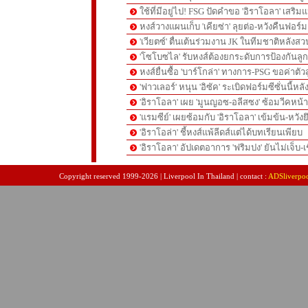
ใช้ที่มีอยู่ไป! FSG ปัดคำขอ 'อิราโอลา' เสริมแ
หงส์วางแผนเก็บ 'เคียซ่า' ลุยต่อ-หวังคืนฟอร์ม
'เวียตซ์' ตื่นเต้นร่วมงาน JK ในทีมชาติหลังสวน
'โซโบซไล' รับหงส์ต้องยกระดับการป้องกันลูกต
หงส์ยื่นซื้อ 'บาร์โกล่า' ทางการ-PSG ขอค่าตัวส
'ฟาวเลอร์' หนุน 'อิซัค' ระเบิดฟอร์มซีซั่นนี้หลั
'อิราโอลา' เผย 'มูนญอซ-อลีสซง' ซ้อมวีคหน้า-'
'แรมซีย์' เผยซ้อมกับ 'อิราโอลา' เข้มข้น-หวังย
'อิราโอล่า' ชี้หงส์แพ้ลีดส์แต่ได้บทเรียนเพียบ
'อิราโอลา' อัปเดตอาการ 'ฟริมปง' ยันไม่เจ็บ-เช
pgslot
สล็อตเว็บตรง
สล็อตเว็บตรง
Copyright reserved 1999-2026 | Liverpool In Thailand | contact :
ADSliverpo