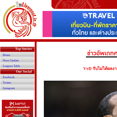
>
Top Stories
Home
News Update
Leagues Table
VvD รับไม่ได้ผลงาน
Our Social
Facebook
Twitter
Instagram