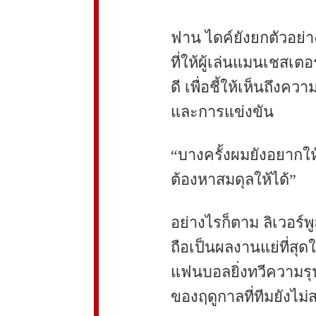
ฟาน ไดค์ยังยกตัวอย่า
ที่ให้ผู้เล่นแมนเชสเต
ดี เพื่อชี้ให้เห็นถึง
และการแข่งขัน
“บางครั้งผมยังอยากให้
ต้องหาสมดุลให้ได้”
อย่างไรก็ตาม ลิเวอร์พ
789club
sunwin
ถือเป็นผลงานแย่ที่สุ
แฟนบอลยิ่งทวีความรุ
ของฤดูกาลที่ทีมยังไม