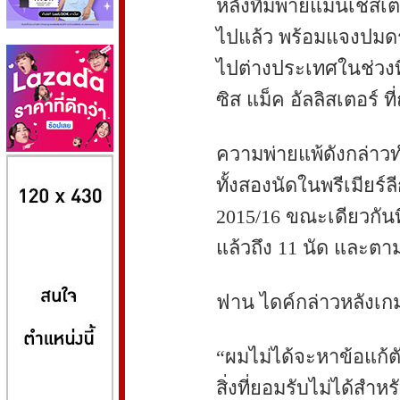
หลังทีมพ่ายแมนเชสเต
ไปแล้ว พร้อมแจงปมดรา
ไปต่างประเทศในช่วงท
ซิส แม็ค อัลลิสเตอร์ 
ความพ่ายแพ้ดังกล่าวทำ
8kbet
huaylike หวยไลค์
ufabet
ทั้งสองนัดในพรีเมียร์ล
2015/16 ขณะเดียวกันท
แล้วถึง 11 นัด และตามห
ฟาน ไดค์กล่าวหลังเกม
“ผมไม่ได้จะหาข้อแก้ตั
สิ่งที่ยอมรับไม่ได้สำห