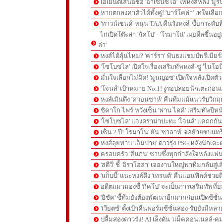
เอเย่นต์เสนอชื่อ 'อาเซนซิโอ' ให้หงส์หลัง 'มูร
หากตกลงค่าตัวได้ทั้งคู่! 'บาร์โคล่า' เทใจเลือ
'ทาวน์เซนด์' หนุน TAA คืนรังหงส์-ชี้ยกระดับท
ไก่เปิดโต๊ะล่า 'กัคโป' - 'โรมาโน่' เผยดีลขึ้นอย
ล่า'
หงส์ได้ลุ้นไหม? 'คาร์รา' ฟันธงแชมป์พรีเมียร
'โซโบซไล' เปิดใจเรื่องเสริมทัพหงส์-ชู 'ไนโอ
มั่นใจเลือกไม่ผิด! 'มูนญอซ' เปิดใจหลังเปิดตั
'โจนส์' เป้าหมาย No.1! งูรอปล่อยนักเตะก่อนเ
หงส์เมินดึง 'ควอนซาห์' คืนทีมแม้แนวรับวิกฤต
ชิคาโก ไฟร์ หวังเซ็น 'ฟาน ไดค์' เสริมทัพปีหน
'โซโบซไล' แจงดราม่าปะทะ 'โจนส์' แค่ถกก
เซ็น 2 ปี! โรมาโน่' ยัน 'ซาลาห์' จ่อย้ายซบแ
หงส์ลุยทาบ 'เอ็มบาย' ดาวรุ่ง PSG หลังนักเต
ครอบครัว 'คีแกน' ซาบซึ้งทุกกำลังใจหลังแฟน
'สตีวี่' ชี้ 'อิราโอล่า' เจองานใหญ่พาทีมกลับสู่
'แก็บบี้' แนะหงส์ดึง 'เทรนต์' คืนแอนฟิลด์ช่วยด
อดีตแมวมองชี้ 'กัคโป' จะเป็นการเสริมทัพที่
'อิซัค' ชี้ทีมยังต้องพัฒนาอีกมากก่อนเปิดซีซั่
'เวียตซ์' ตั้งเป้าคืนฟอร์มซีซั่นสอง-รับยังมีหล
ปลื้มสองดาวรุ่ง! AI เล็งดัน 'แม็คคอนเนลล์-คู