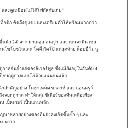
ข่ง และดูเหมือนไม่ได้โฟกัสกับเกม”
ท็กติก คิดถึงคู่แข่ง และเตรียมตัวให้พร้อมมากกว่า
ขึ้นนำ 2-0 จาก มาเตอุส คุนญ่า และ เบนจามิน เซส
่านโซโบซไลและ โคดี้ กัคโป้ แต่สุดท้าย ค็อบบี้ ไมนู
ูกาลอันย่ำแย่ของลิเวอร์พูล ซึ่งแม้ยังอยู่ในอันดับ 4
แต่ก็จบฤดูกาลแบบไร้ถ้วยแน่นอนแล้ว
ู้นำสำคัญอย่าง โมฮาเหม็ด ซาลาห์ และ แอนดรูว์
ลังจบฤดูกาล ทำให้กลุ่มซีเนียร์ของทีมเหลือเพียง
อน เบ็คเกอร์ เป็นแกนหลัก
ัญหาหลายอย่างของทีมยังคงเกิดขึ้นซ้ำ ๆ และ
ระยะยาว