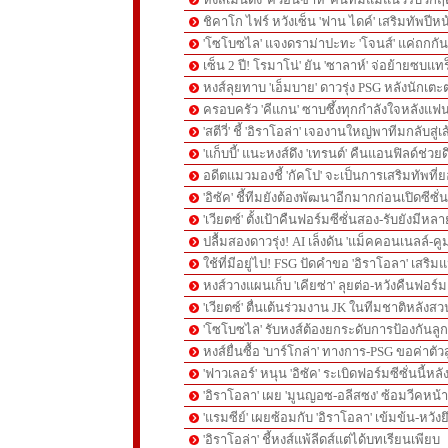
ชิคาโก ไฟร์ หวังเซ็น 'ฟาน ไดค์' เสริมทัพปีหน
'โซโบซไล' แจงดราม่าปะทะ 'โจนส์' แค่ถกก
เซ็น 2 ปี! โรมาโน่' ยัน 'ซาลาห์' จ่อย้ายซบแ
หงส์ลุยทาบ 'เอ็มบาย' ดาวรุ่ง PSG หลังนักเต
ครอบครัว 'คีแกน' ซาบซึ้งทุกกำลังใจหลังแฟน
'สตีวี่' ชี้ 'อิราโอล่า' เจองานใหญ่พาทีมกลับสู่
'แก็บบี้' แนะหงส์ดึง 'เทรนต์' คืนแอนฟิลด์ช่วยด
อดีตแมวมองชี้ 'กัคโป' จะเป็นการเสริมทัพที่
'อิซัค' ชี้ทีมยังต้องพัฒนาอีกมากก่อนเปิดซีซั่
'เวียตซ์' ตั้งเป้าคืนฟอร์มซีซั่นสอง-รับยังมีหล
ปลื้มสองดาวรุ่ง! AI เล็งดัน 'แม็คคอนเนลล์-คู
ใช้ที่มีอยู่ไป! FSG ปัดคำขอ 'อิราโอลา' เสริมแ
หงส์วางแผนเก็บ 'เคียซ่า' ลุยต่อ-หวังคืนฟอร์ม
'เวียตซ์' ตื่นเต้นร่วมงาน JK ในทีมชาติหลังสวน
'โซโบซไล' รับหงส์ต้องยกระดับการป้องกันลูกต
หงส์ยื่นซื้อ 'บาร์โกล่า' ทางการ-PSG ขอค่าตัวส
'ฟาวเลอร์' หนุน 'อิซัค' ระเบิดฟอร์มซีซั่นนี้หลั
'อิราโอลา' เผย 'มูนญอซ-อลีสซง' ซ้อมวีคหน้า-'
'แรมซีย์' เผยซ้อมกับ 'อิราโอลา' เข้มข้น-หวังย
'อิราโอล่า' ชี้หงส์แพ้ลีดส์แต่ได้บทเรียนเพียบ