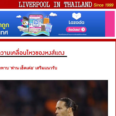
าทาบ 'ฟาน เฮ็คเค่อ' เสริมแนวรับ