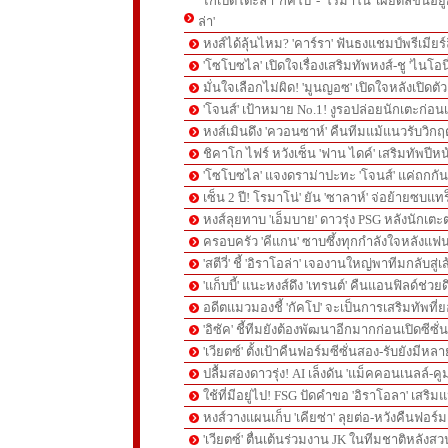
ไก่เปิดโต๊ะล่า 'กัคโป' - 'โรมาโน่' เผยดีลขึ้นอย
ล่า'
หงส์ได้ลุ้นไหม? 'คาร์รา' ฟันธงแชมป์พรีเมียร
'โซโบซไล' เปิดใจเรื่องเสริมทัพหงส์-ชู 'ไนโอ
มั่นใจเลือกไม่ผิด! 'มูนญอซ' เปิดใจหลังเปิดตั
'โจนส์' เป้าหมาย No.1! งูรอปล่อยนักเตะก่อนเ
หงส์เมินดึง 'ควอนซาห์' คืนทีมแม้แนวรับวิกฤต
ชิคาโก ไฟร์ หวังเซ็น 'ฟาน ไดค์' เสริมทัพปีหน
'โซโบซไล' แจงดราม่าปะทะ 'โจนส์' แค่ถกก
เซ็น 2 ปี! โรมาโน่' ยัน 'ซาลาห์' จ่อย้ายซบแ
หงส์ลุยทาบ 'เอ็มบาย' ดาวรุ่ง PSG หลังนักเต
ครอบครัว 'คีแกน' ซาบซึ้งทุกกำลังใจหลังแฟน
'สตีวี่' ชี้ 'อิราโอล่า' เจองานใหญ่พาทีมกลับสู่
'แก็บบี้' แนะหงส์ดึง 'เทรนต์' คืนแอนฟิลด์ช่วยด
อดีตแมวมองชี้ 'กัคโป' จะเป็นการเสริมทัพที่
'อิซัค' ชี้ทีมยังต้องพัฒนาอีกมากก่อนเปิดซีซั่
'เวียตซ์' ตั้งเป้าคืนฟอร์มซีซั่นสอง-รับยังมีหล
ปลื้มสองดาวรุ่ง! AI เล็งดัน 'แม็คคอนเนลล์-คู
ใช้ที่มีอยู่ไป! FSG ปัดคำขอ 'อิราโอลา' เสริมแ
หงส์วางแผนเก็บ 'เคียซ่า' ลุยต่อ-หวังคืนฟอร์ม
'เวียตซ์' ตื่นเต้นร่วมงาน JK ในทีมชาติหลังสวน