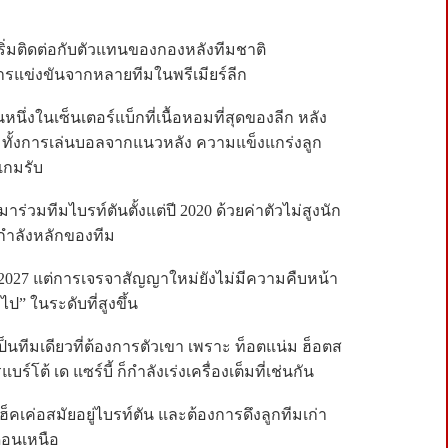
ริ่มติดต่อกับตัวแทนของกองหลังทีมชาติ
ารแข่งขันจากหลายทีมในพรีเมียร์ลีก
นหนึ่งในเซ็นเตอร์แบ็กที่เนื้อหอมที่สุดของลีก หลัง
น ทั้งการเล่นบอลจากแนวหลัง ความแข็งแกร่งลูก
เกมรับ
 มาร่วมทีมไบรท์ตันตั้งแต่ปี 2020 ด้วยค่าตัวไม่สูงนัก
กำลังหลักของทีม
ี 2027 แต่การเจรจาสัญญาใหม่ยังไม่มีความคืบหน้า
ป” ในระดับที่สูงขึ้น
เป็นทีมเดียวที่ต้องการตัวเขา เพราะ ท็อตแน่ม ฮ็อตส
์โต้ เด แซร์บี้ ก็กำลังเร่งเครื่องเต็มที่เช่นกัน
ฮ็คเค่อสมัยอยู่ไบรท์ตัน และต้องการดึงลูกทีมเก่า
ดอนเหนือ