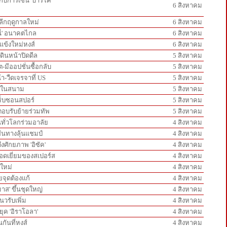
ู่กับการเซ็น 'บาร์โค
6 สิงหาคม
์ลีกฤดูกาลใหม่
6 สิงหาคม
นี่' อนาคตไกล
6 สิงหาคม
วแข้งใหม่หงส์
6 สิงหาคม
ดินหน้าปิดดีล
5 สิงหาคม
-มีออปชั่นซื้อกลับ
5 สิงหาคม
้า-วืดเจรจาที่ US
5 สิงหาคม
ันในสนาม
5 สิงหาคม
ทร็บซอนสปอร์
5 สิงหาคม
ะตอบรับย้ายร่วมทัพ
5 สิงหาคม
ทั่วโลกร่วมอาลัย
4 สิงหาคม
เส้นทางลุ้นแชมป์
4 สิงหาคม
ึงศักยภาพ 'อิซัค'
4 สิงหาคม
ยอดเยี่ยมของสเปอร์ส
4 สิงหาคม
นใหม่
4 สิงหาคม
ายจุดต้องแก้
4 สิงหาคม
มาส' ขึ้นชุดใหญ่
4 สิงหาคม
นวรับเพิ่ม
4 สิงหาคม
ยุค 'อิราโอลา'
4 สิงหาคม
กันที่หงส์
4 สิงหาคม