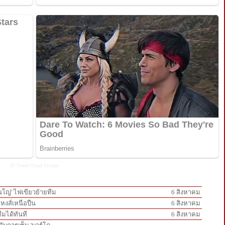
IT Trend
Cloud System
ินโญ่' ไฟเขียวย้ายทีม
6 สิงหาคม
กหงส์เหนือปืน
6 สิงหาคม
ีมได้ทันที
6 สิงหาคม