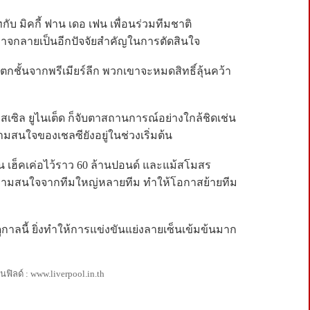
กับ มิคกี้ ฟาน เดอ เฟน เพื่อนร่วมทีมชาติ
อาจกลายเป็นอีกปัจจัยสำคัญในการตัดสินใจ
กชั้นจากพรีเมียร์ลีก พวกเขาจะหมดสิทธิ์ลุ้นคว้า
สเซิล ยูไนเต็ด ก็จับตาสถานการณ์อย่างใกล้ชิดเช่น
ามสนใจของเชลซียังอยู่ในช่วงเริ่มต้น
 เฮ็คเค่อไว้ราว 60 ล้านปอนด์ และแม้สโมสร
่ความสนใจจากทีมใหญ่หลายทีม ทำให้โอกาสย้ายทีม
กาลนี้ ยิ่งทำให้การแข่งขันแย่งลายเซ็นเข้มข้นมาก
ิลด์ : www.liverpool.in.th