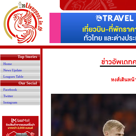
>
Top Stories
Home
News Update
Leagues Table
หงส์เดินหน้
Our Social
Facebook
Twitter
Instagram