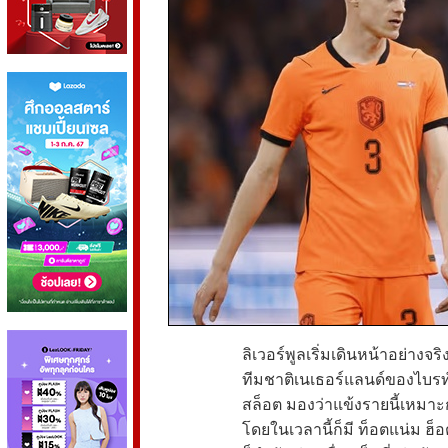
ลิเวอร์พูลเริ่มเดินหน้าอย่างจ
ทีมชาติเนเธอร์แลนด์ของไบรท์ต
สล็อต มองว่าแข้งรายนี้เหม
โดยในเวลานี้ก็มี ท็อตแน่ม ฮ็