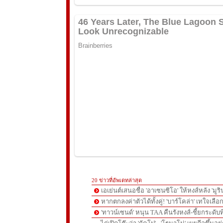
20 ข่าวที่อัพเดทล่าสุด
เอเย่นต์เสนอชื่อ 'อาเซนซิโอ' ให้หงส์หลัง 'มูร
หากตกลงค่าตัวได้ทั้งคู่! 'บาร์โคล่า' เทใจเลือ
'ทาวน์เซนด์' หนุน TAA คืนรังหงส์-ชี้ยกระดับท