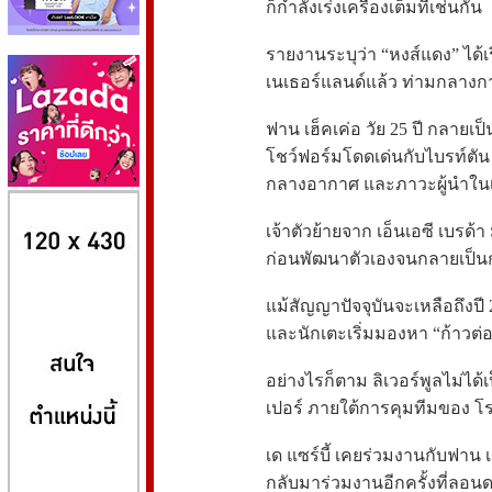
ก็กำลังเร่งเครื่องเต็มที่เช่นกัน
รายงานระบุว่า “หงส์แดง” ได้เ
เนเธอร์แลนด์แล้ว ท่ามกลางก
ฟาน เฮ็คเค่อ วัย 25 ปี กลายเป็
โชว์ฟอร์มโดดเด่นกับไบรท์ตั
กลางอากาศ และภาวะผู้นำใน
8kbet
huaylike หวยไลค์
ufabet
เจ้าตัวย้ายจาก เอ็นเอซี เบรด้า
ก่อนพัฒนาตัวเองจนกลายเป็น
แม้สัญญาปัจจุบันจะเหลือถึงป
และนักเตะเริ่มมองหา “ก้าวต่อไ
อย่างไรก็ตาม ลิเวอร์พูลไม่ได้
เปอร์ ภายใต้การคุมทีมของ โรแบร
เด แซร์บี้ เคยร่วมงานกับฟาน เ
กลับมาร่วมงานอีกครั้งที่ลอน