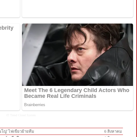
IT Trend
Cloud System
ินโญ่' ไฟเขียวย้ายทีม
6 สิงหาคม