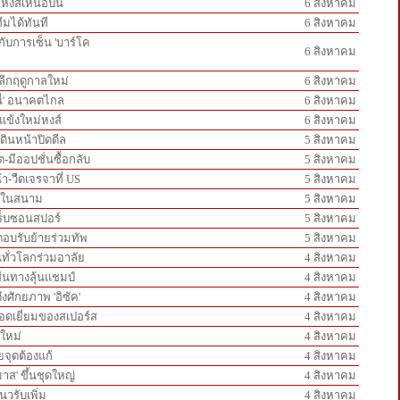
กหงส์เหนือปืน
6 สิงหาคม
ีมได้ทันที
6 สิงหาคม
ู่กับการเซ็น 'บาร์โค
6 สิงหาคม
์ลีกฤดูกาลใหม่
6 สิงหาคม
นี่' อนาคตไกล
6 สิงหาคม
วแข้งใหม่หงส์
6 สิงหาคม
ดินหน้าปิดดีล
5 สิงหาคม
-มีออปชั่นซื้อกลับ
5 สิงหาคม
้า-วืดเจรจาที่ US
5 สิงหาคม
ันในสนาม
5 สิงหาคม
ทร็บซอนสปอร์
5 สิงหาคม
ะตอบรับย้ายร่วมทัพ
5 สิงหาคม
ทั่วโลกร่วมอาลัย
4 สิงหาคม
เส้นทางลุ้นแชมป์
4 สิงหาคม
ึงศักยภาพ 'อิซัค'
4 สิงหาคม
ยอดเยี่ยมของสเปอร์ส
4 สิงหาคม
นใหม่
4 สิงหาคม
ายจุดต้องแก้
4 สิงหาคม
มาส' ขึ้นชุดใหญ่
4 สิงหาคม
นวรับเพิ่ม
4 สิงหาคม