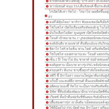
หากตกลงค่าตัวได้ทั้งคู่! 'บาร์โคล่า' เทใจเลือ
'ทาวน์เซนด์' หนุน TAA คืนรังหงส์-ชี้ยกระดับท
ไก่เปิดโต๊ะล่า 'กัคโป' - 'โรมาโน่' เผยดีลขึ้นอย
ล่า'
หงส์ได้ลุ้นไหม? 'คาร์รา' ฟันธงแชมป์พรีเมียร
'โซโบซไล' เปิดใจเรื่องเสริมทัพหงส์-ชู 'ไนโอ
มั่นใจเลือกไม่ผิด! 'มูนญอซ' เปิดใจหลังเปิดตั
'โจนส์' เป้าหมาย No.1! งูรอปล่อยนักเตะก่อนเ
หงส์เมินดึง 'ควอนซาห์' คืนทีมแม้แนวรับวิกฤต
ชิคาโก ไฟร์ หวังเซ็น 'ฟาน ไดค์' เสริมทัพปีหน
'โซโบซไล' แจงดราม่าปะทะ 'โจนส์' แค่ถกก
เซ็น 2 ปี! โรมาโน่' ยัน 'ซาลาห์' จ่อย้ายซบแ
หงส์ลุยทาบ 'เอ็มบาย' ดาวรุ่ง PSG หลังนักเต
ครอบครัว 'คีแกน' ซาบซึ้งทุกกำลังใจหลังแฟน
'สตีวี่' ชี้ 'อิราโอล่า' เจองานใหญ่พาทีมกลับสู่
'แก็บบี้' แนะหงส์ดึง 'เทรนต์' คืนแอนฟิลด์ช่วยด
อดีตแมวมองชี้ 'กัคโป' จะเป็นการเสริมทัพที่
'อิซัค' ชี้ทีมยังต้องพัฒนาอีกมากก่อนเปิดซีซั่
'เวียตซ์' ตั้งเป้าคืนฟอร์มซีซั่นสอง-รับยังมีหล
ปลื้มสองดาวรุ่ง! AI เล็งดัน 'แม็คคอนเนลล์-คู
ใช้ที่มีอยู่ไป! FSG ปัดคำขอ 'อิราโอลา' เสริมแ