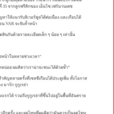
ี่ 35 จากลูกฟรีคิกของ เอ็นโซ เฟร์นานเดซ
ปัญหาให้แนวรับลิเวอร์พูลได้ต่อเนื่อง และเกือบได้
่อน VAR จะจับล้ำหน้า
ดสินกันด้วยรายละเอียดเล็ก ๆ น้อย ๆ เท่านั้น
สองหน้าในหลายช่วงเวลา”
ิดหน่อย ผมคิดว่าเราน่าจะชนะได้ด้วยซ้ำ”
ะสำคัญหลายครั้งที่เชลซีเกือบได้ประตูเพิ่ม ทั้งโอกาส
มาร์ก กูกูเรย่า
กได้ รวมถึงกูกูเรย่าที่ขึ้นไปอยู่ในพื้นที่อันตราย
ิวอีกครั้ง และจุดโทษที่ผมคิดว่ามันควรเป็นจุดโทษ