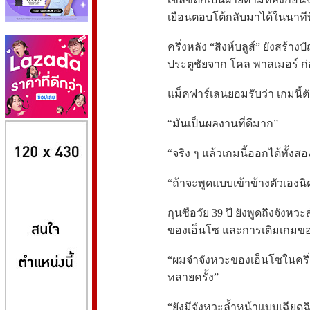
เยือนตอบโต้กลับมาได้ในนาทีท
ครึ่งหลัง “สิงห์บลูส์” ยังสร้าง
ประตูชัยจาก โคล พาลเมอร์ ก
แม็คฟาร์เลนยอมรับว่า เกมนี้ตั
“มันเป็นผลงานที่ดีมาก”
8kbet
huaylike หวยไลค์
ufabet
“จริง ๆ แล้วเกมนี้ออกได้ทั้ง
“ถ้าจะพูดแบบเข้าข้างตัวเองน
กุนซือวัย 39 ปี ยังพูดถึงจังหว
ของเอ็นโซ และการเติมเกมของ 
“ผมจำจังหวะของเอ็นโซในครึ่งแร
หลายครั้ง”
“ยังมีจังหวะล้ำหน้าแบบเฉียดฉ