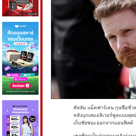
คัลลัม แม็คฟาร์เลน กุนซือช
หลังบุกเสมอลิเวอร์พูลแบบสุ
เก็บชัยชนะออกจากแอนฟิลด์
เชลซีตกเป็นฝ่ายตามหลังก่อน