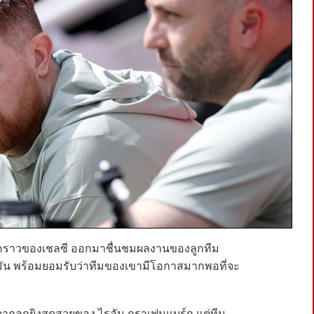
ั่วคราวของเชลซี ออกมาชื่นชมผลงานของลูกทีม
ดมัน พร้อมยอมรับว่าทีมของเขามีโอกาสมากพอที่จะ
จากลูกยิงสุดสวยของ ไรอัน กราเฟนแบร์ก แต่ทีม