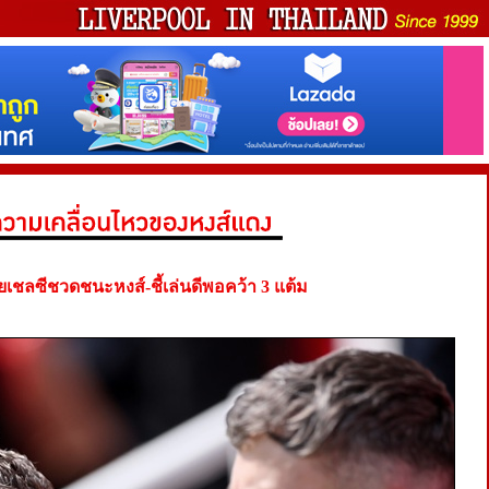
ยเชลซีชวดชนะหงส์-ชี้เล่นดีพอคว้า 3 แต้ม