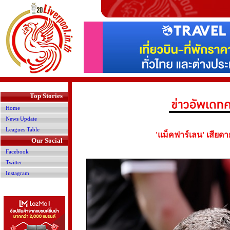
>
Top Stories
Home
News Update
Leagues Table
'แม็คฟาร์เลน' เสียดา
Our Social
Facebook
Twitter
Instagram