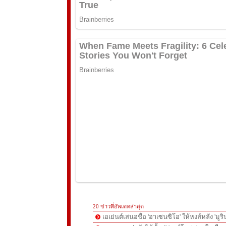
20 ข่าวที่อัพเดทล่าสุด
เอเย่นต์เสนอชื่อ 'อาเซนซิโอ' ให้หงส์หลัง 'มูร