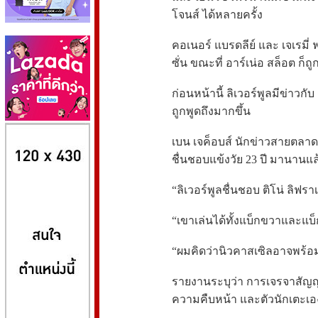
โจนส์ ได้หลายครั้ง
คอเนอร์ แบรดลีย์ และ เจเรมี
ซั่น ขณะที่ อาร์เน่อ สล็อต ก็
ก่อนหน้านี้ ลิเวอร์พูลมีข่าวกั
ถูกพูดถึงมากขึ้น
8kbet
huaylike หวยไลค์
ufabet
เบน เจค็อบส์ นักข่าวสายตลาดนั
ชื่นชอบแข้งวัย 23 ปี มานานแล
“ลิเวอร์พูลชื่นชอบ ติโน่ ลิฟ
“เขาเล่นได้ทั้งแบ็กขวาและแบ็
“ผมคิดว่านิวคาสเซิลอาจพร้อม
รายงานระบุว่า การเจรจาสัญญา
ความคืบหน้า และตัวนักเตะเอง