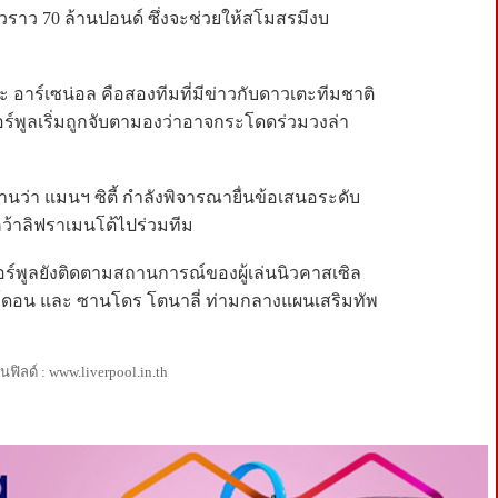
ัวราว 70 ล้านปอนด์ ซึ่งจะช่วยให้สโมสรมีงบ
ละ อาร์เซน่อล คือสองทีมที่มีข่าวกับดาวเตะทีมชาติ
วอร์พูลเริ่มถูกจับตามองว่าอาจกระโดดร่วมวงล่า
านว่า แมนฯ ซิตี้ กำลังพิจารณายื่นข้อเสนอระดับ
คว้าลิฟราเมนโต้ไปร่วมทีม
ร์พูลยังติดตามสถานการณ์ของผู้เล่นนิวคาสเซิล
อร์ดอน และ ซานโดร โตนาลี่ ท่ามกลางแผนเสริมทัพ
ิลด์ : www.liverpool.in.th