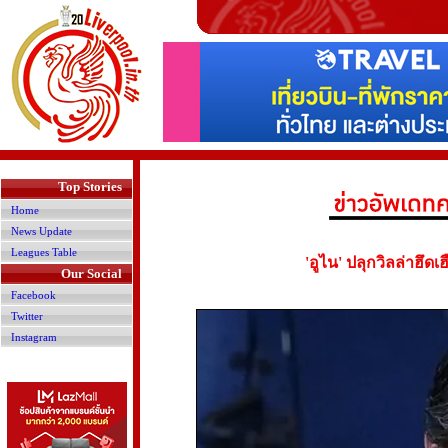
>
Top Stories
Home
News Update
Leagues Table
'อูไน' ปลุกวิลล่าฮึด
Our Social
Facebook
Twitter
Instagram