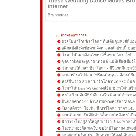
20 ข่าวที่อัพเดทล่าสุด
ดวลโมนาโก! 'อิราโอลา' ตื่นเต้นคุมหงส์ที่แอน
อดีตแข้งสิงห์เชื่อหากจังหวะลงตัวป่านนี้ 'อลอ
'โรมาโน่' เผยเงื่อนไขหงส์ซื้อขาด 'อเราโฆ่'
ชุดขาวปิดประตูขาย 'เทรนต์' แม้มีเสียงเชียร์ใ
'รัช' วอนให้เวลา 'อิราโอล่า' - ชี้ปีแรกมีแชมป์
'มามาร์' รอไปก่อน! 'ฟรีเดล' หนุน 'อลีสซง' ยึด
หงส์ยื่น 115 ลย.ล่า 'บาร์กโกล่า' แต่ PSG ยืนค
'โรมาโน่' Here We Go! หงส์ยืม 'อเราโฆ่' เสริ
หงส์เตรียมจัดพิธีรำลึก 'เควิน คีแกน' ตำนานส
ปืนถอยค่าตัว 60 ล้าน! เปิดทางหงส์ล่า 'คอนซ่
โบเว่นดีกว่า! 'โอเว่น' ชี้ 'บาร์โคลา' ราคา 14
'มาเน่' เคยการันตีฝีเท้า 'เอ็มบาย' หลังหงส์เดิ
นึกว่าจะไปอยู่ลีกใหญ่! 'คาร์รา' รับงง 'ซาลา
'โอเว่น' มองดีล 'กัคโป' ซบไก่มีโอกาส-แต่หง
'มูนญอซ' พร้อมประเดิมสนามให้หงส์-ลุ้นด