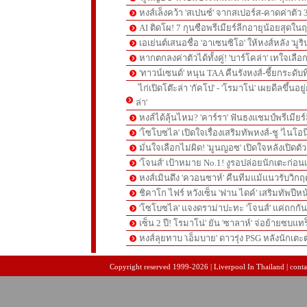
หงส์เล็งคว้า 'สเปนซ์' จากสเปอร์ส-คาดค่าตัว 
AI ติดโผ! 7 กุนซือพรีเมียร์ลีกอายุน้อยสุดในฤ
เอเย่นต์เสนอชื่อ 'อาเซนซิโอ' ให้หงส์หลัง 'มูร
หากตกลงค่าตัวได้ทั้งคู่! 'บาร์โคล่า' เทใจเลือ
'ทาวน์เซนด์' หนุน TAA คืนรังหงส์-ชี้ยกระดับท
ไก่เปิดโต๊ะล่า 'กัคโป' - 'โรมาโน่' เผยดีลขึ้นอย
ล่า'
หงส์ได้ลุ้นไหม? 'คาร์รา' ฟันธงแชมป์พรีเมียร
'โซโบซไล' เปิดใจเรื่องเสริมทัพหงส์-ชู 'ไนโอ
มั่นใจเลือกไม่ผิด! 'มูนญอซ' เปิดใจหลังเปิดตั
'โจนส์' เป้าหมาย No.1! งูรอปล่อยนักเตะก่อนเ
หงส์เมินดึง 'ควอนซาห์' คืนทีมแม้แนวรับวิกฤต
ชิคาโก ไฟร์ หวังเซ็น 'ฟาน ไดค์' เสริมทัพปีหน
'โซโบซไล' แจงดราม่าปะทะ 'โจนส์' แค่ถกก
เซ็น 2 ปี! โรมาโน่' ยัน 'ซาลาห์' จ่อย้ายซบแ
หงส์ลุยทาบ 'เอ็มบาย' ดาวรุ่ง PSG หลังนักเต
pgslot
สล็อตเว็บตรง
สล็อตเว็บตรง
Copyright reserved 1999-2026 | Liverpool In Thailand | contac