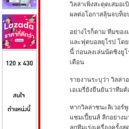
วิลล่าเพิ่งสะดุดเสมอเบิร
ผลต่อโอกาสลุ้นจบท็อ
อย่างไรก็ตาม ทีมของเอ
และฟุตบอลยุโรป โดยพ
นี้ ก่อนลงเล่นนัดชิงยู
8kbet
huaylike หวยไลค์
ufabet
เดือน
รายงานระบุว่า วิลล่า
เอเมรี่ยังยืนยันว่าทีมต้
หากวิลล่าชนะลิเวอร์พู
แชมเปี้ยนส์ ลีกอย่าง
ลูกทีมเร่งเครื่องครั้งสุ