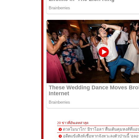
20 ข่าวที่อัพเดทล่าสุด
ดวลโมนาโก! 'อิราโอลา' ตื่นเต้นคุมหงส์ที่แอน
อดีตแข้งสิงห์เชื่อหากจังหวะลงตัวป่านนี้ 'อลอ