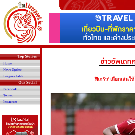
>
Top Stories
Home
News Update
Leagues Table
'ฟิเกรัว' เลือกเล่นใ
Our Social
Facebook
Twitter
Instagram