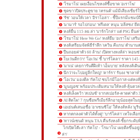
'โรมาโน่' เผยเงื่อนไขหงส์ซื้อขาด 'อเราโฆ่'
ชุดขาวปิดประตูขาย 'เทรนต์' แม้มีเสียงเชียร์ใ
'รัช' วอนให้เวลา 'อิราโอล่า' - ชี้ปีแรกมีแชมป์
'มามาร์' รอไปก่อน! 'ฟรีเดล' หนุน 'อลีสซง' ยึด
หงส์ยื่น 115 ลย.ล่า 'บาร์กโกล่า' แต่ PSG ยืนค
'โรมาโน่' Here We Go! หงส์ยืม 'อเราโฆ่' เสริ
หงส์เตรียมจัดพิธีรำลึก 'เควิน คีแกน' ตำนานส
ปืนถอยค่าตัว 60 ล้าน! เปิดทางหงส์ล่า 'คอนซ่
โบเว่นดีกว่า! 'โอเว่น' ชี้ 'บาร์โคลา' ราคา 14
'มาเน่' เคยการันตีฝีเท้า 'เอ็มบาย' หลังหงส์เดิ
นึกว่าจะไปอยู่ลีกใหญ่! 'คาร์รา' รับงง 'ซาลา
'โอเว่น' มองดีล 'กัคโป' ซบไก่มีโอกาส-แต่หง
'มูนญอซ' พร้อมประเดิมสนามให้หงส์-ลุ้นด
หงส์เล็งคว้า 'สเปนซ์' จากสเปอร์ส-คาดค่าตัว 
AI ติดโผ! 7 กุนซือพรีเมียร์ลีกอายุน้อยสุดในฤ
เอเย่นต์เสนอชื่อ 'อาเซนซิโอ' ให้หงส์หลัง 'มูร
หากตกลงค่าตัวได้ทั้งคู่! 'บาร์โคล่า' เทใจเลือ
'ทาวน์เซนด์' หนุน TAA คืนรังหงส์-ชี้ยกระดับท
ไก่เปิดโต๊ะล่า 'กัคโป' - 'โรมาโน่' เผยดีลขึ้นอย
ล่า'