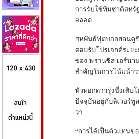
การรับใช้ทีมชาติสหรั
ตลอด
สหพันธ์ฟุตบอลฮอนดูรั
ตอบรับโปรเจกต์ระยะ
8kbet
huaylike หวยไลค์
ufabet
ของ ฟรานซิส เอร์นาน
สำคัญในการโน้มน้าวน
หัวหอกดาวรุ่งซึ่งเต
ปัจจุบันอยู่กับลิเวอร์
ว่า
“การได้เป็นตัวแทนของฮ