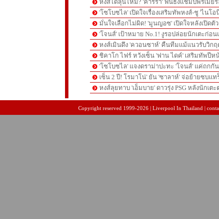
หงส์ได้ลุ้นไหม? 'คาร์รา' ฟันธงแชมป์พรีเมียร
'โซโบซไล' เปิดใจเรื่องเสริมทัพหงส์-ชู 'ไนโอ
มั่นใจเลือกไม่ผิด! 'มูนญอซ' เปิดใจหลังเปิดตั
'โจนส์' เป้าหมาย No.1! งูรอปล่อยนักเตะก่อนเ
หงส์เมินดึง 'ควอนซาห์' คืนทีมแม้แนวรับวิกฤต
ชิคาโก ไฟร์ หวังเซ็น 'ฟาน ไดค์' เสริมทัพปีหน
'โซโบซไล' แจงดราม่าปะทะ 'โจนส์' แค่ถกก
เซ็น 2 ปี! โรมาโน่' ยัน 'ซาลาห์' จ่อย้ายซบแ
หงส์ลุยทาบ 'เอ็มบาย' ดาวรุ่ง PSG หลังนักเต
pgslot
สล็อตเว็บตรง
สล็อตเว็บตรง
Copyright reserved 1999-2026 | Liverpool In Thailand | contac