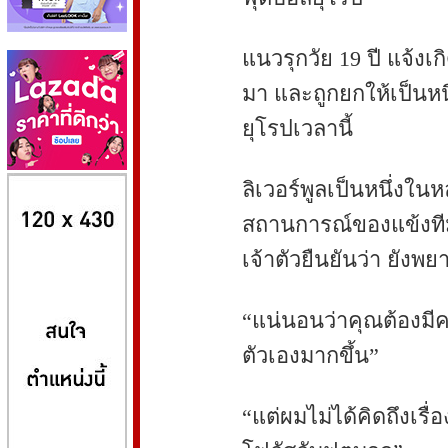
แนวรุกวัย 19 ปี แจ้งเ
มา และถูกยกให้เป็นหนึ
ยุโรปเวลานี้
8kbet
huaylike หวยไลค์
ufabet
ลิเวอร์พูลเป็นหนึ่งใ
สถานการณ์ของแข้งทีมช
เจ้าตัวยืนยันว่า ยั
“แน่นอนว่าคุณต้องม
ตัวเองมากขึ้น”
“แต่ผมไม่ได้คิดถึงเร