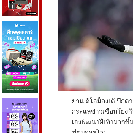
ยาน ดิโอม็องเด้ ปีกดา
กระแสข่าวเชื่อมโยงกับ
เองพัฒนาฝีเท้ามากขึ้น 
ฟุตบอลยุโรป