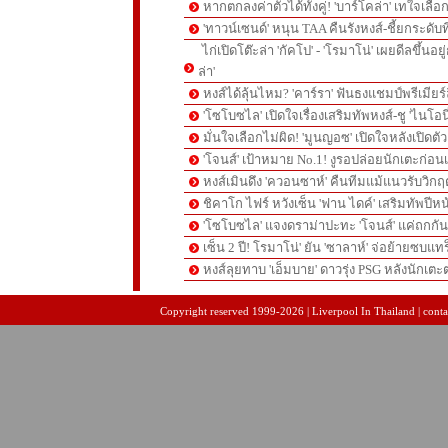
หากตกลงค่าตัวได้ทั้งคู่! 'บาร์โคล่า' เทใจเลือ
'ทาวน์เซนด์' หนุน TAA คืนรังหงส์-ชี้ยกระดับท
ไก่เปิดโต๊ะล่า 'กัคโป' - 'โรมาโน่' เผยดีลขึ้นอย
ล่า'
หงส์ได้ลุ้นไหม? 'คาร์รา' ฟันธงแชมป์พรีเมียร
'โซโบซไล' เปิดใจเรื่องเสริมทัพหงส์-ชู 'ไนโอ
มั่นใจเลือกไม่ผิด! 'มูนญอซ' เปิดใจหลังเปิดตั
'โจนส์' เป้าหมาย No.1! งูรอปล่อยนักเตะก่อนเ
หงส์เมินดึง 'ควอนซาห์' คืนทีมแม้แนวรับวิกฤต
ชิคาโก ไฟร์ หวังเซ็น 'ฟาน ไดค์' เสริมทัพปีหน
'โซโบซไล' แจงดราม่าปะทะ 'โจนส์' แค่ถกก
เซ็น 2 ปี! โรมาโน่' ยัน 'ซาลาห์' จ่อย้ายซบแ
หงส์ลุยทาบ 'เอ็มบาย' ดาวรุ่ง PSG หลังนักเต
pgslot
สล็อตเว็บตรง
สล็อตเว็บตรง
Copyright reserved 1999-2026 | Liverpool In Thailand | contac