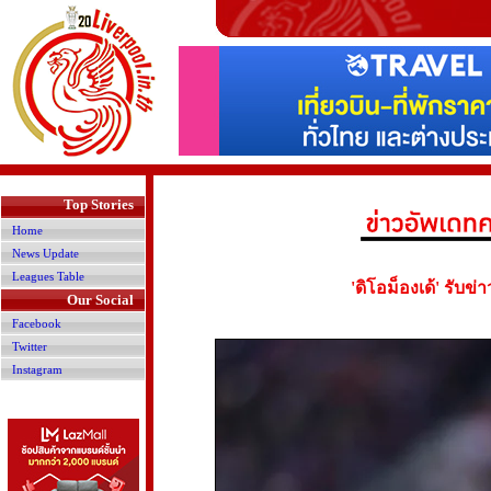
>
Top Stories
Home
News Update
Leagues Table
'ดิโอม็องเด้' รับข
Our Social
Facebook
Twitter
Instagram