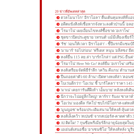
20 ข่าวที่อัพเดทล่าสุด
ดวลโมนาโก! 'อิราโอลา' ตื่นเต้นคุมหงส์ที่แอน
อดีตแข้งสิงห์เชื่อหากจังหวะลงตัวป่านนี้ 'อลอ
'โรมาโน่' เผยเงื่อนไขหงส์ซื้อขาด 'อเราโฆ่'
ชุดขาวปิดประตูขาย 'เทรนต์' แม้มีเสียงเชียร์ใ
'รัช' วอนให้เวลา 'อิราโอล่า' - ชี้ปีแรกมีแชมป์
'มามาร์' รอไปก่อน! 'ฟรีเดล' หนุน 'อลีสซง' ยึด
หงส์ยื่น 115 ลย.ล่า 'บาร์กโกล่า' แต่ PSG ยืนค
'โรมาโน่' Here We Go! หงส์ยืม 'อเราโฆ่' เสริ
หงส์เตรียมจัดพิธีรำลึก 'เควิน คีแกน' ตำนานส
ปืนถอยค่าตัว 60 ล้าน! เปิดทางหงส์ล่า 'คอนซ่
โบเว่นดีกว่า! 'โอเว่น' ชี้ 'บาร์โคลา' ราคา 14
'มาเน่' เคยการันตีฝีเท้า 'เอ็มบาย' หลังหงส์เดิ
นึกว่าจะไปอยู่ลีกใหญ่! 'คาร์รา' รับงง 'ซาลา
'โอเว่น' มองดีล 'กัคโป' ซบไก่มีโอกาส-แต่หง
'มูนญอซ' พร้อมประเดิมสนามให้หงส์-ลุ้นด
หงส์เล็งคว้า 'สเปนซ์' จากสเปอร์ส-คาดค่าตัว 
AI ติดโผ! 7 กุนซือพรีเมียร์ลีกอายุน้อยสุดในฤ
เอเย่นต์เสนอชื่อ 'อาเซนซิโอ' ให้หงส์หลัง 'มูร