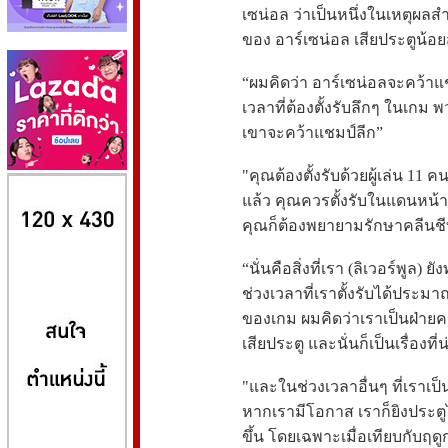
เซน่อล ว่าเป็นหนึ่งในเหตุผลสำ
ของ อาร์เซน่อล เสียประตูน้อยสุ
“ผมคิดว่า อาร์เซน่อลจะคว้าแ
เวลาที่ต้องตั้งรับลึกๆ ในเกม 
เขาจะคว้าแชมป์ลีก”
"คุณต้องตั้งรับด้วยผู้เล่น 1
8kbet
huaylike หวยไลค์
ufabet
แล้ว คุณควรตั้งรับในแดนหน้า
คุณก็ต้องพยายามรักษาคลีนชี
“นั่นคือสิ่งที่เรา (ลิเวอร์พูล) 
ช่วงเวลาที่เราตั้งรับได้ประมา
ของเกม ผมคิดว่าเราเป็นฝ่ายคร
เสียประตู และนั่นก็เป็นเรื่องที่
"และในช่วงเวลาอื่นๆ ที่เราเป
หากเรามีโอกาส เราก็ยิงประตู
ขึ้น โดยเฉพาะเมื่อเทียบกับฤด