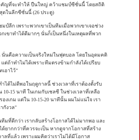
คัญที่จะทำให้ ปืนใหญ่ คว้าแชมป์ซีซั่นนี้ โดยสถิติ
ดในลีกซีซั่นนี้ (26 ประตู)
ชมป์ลีก เพราะพวกเขาเป็นทีมเมื่อพวกเขาเจอช่วง
พวกเขาทำได้ดีมากๆ นั่นก็เป็นหนึ่งในเหตุผลที่พวก
1 คน นั่นคือความเป็นจริงใหม่ในฟุตบอล โดยในอุดมคติ
 แต่ถ้าทำไม่ได้เพราะทีมตรงข้ามกำลังได้เปรียบ
ทเอาไว้”
ยังทำได้ไม่ดีพอในฤดูกาลนี้ ช่วงเวลาที่เราต้องตั้งรับ
ณ 10-15 นาที ในเกมกับเชลซี ในช่วงเวลาที่เหลือ
องเกม แต่ใน 10-15-20 นาทีนั้น ผมไม่แน่ใจ เรา
น่ากังวล"
็นทีมที่ดีกว่า เรากลับสร้างโอกาสได้ไม่มากพอ และ
ได้ยากกว่าที่ควรจะเป็น หากดูจากโอกาสที่สร้าง
ูกาลที่แล้ว เพราะผมคิดว่าเราไม่ได้มีโอกาส