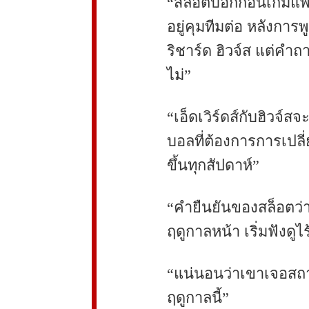
“สล็อตบอกก่อนเกมแพ้แ
อยู่คุมทีมต่อ หลังการพู
ริชาร์ด ฮิวจ์ส แต่คำถ
ไม่”
“เอ็ดเวิร์ดส์กับฮิวจ์
บอลที่ต้องการการเปลี่
ขึ้นทุกสัปดาห์”
“คำยืนยันของสล็อตว่า
789club
sunwin
ฤดูกาลหน้า เริ่มฟังดูไ
“แน่นอนว่าเขาเจอสถา
ฤดูกาลนี้”