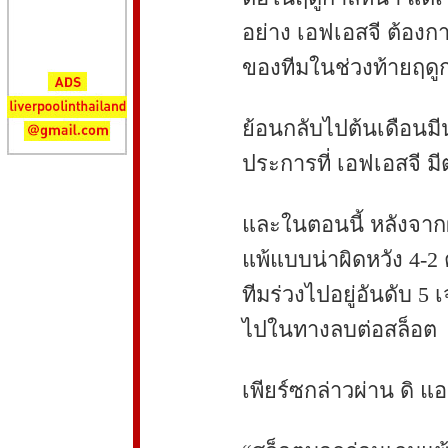
อย่าง เอฟเอสจี ต้อ
ของทีมในช่วงท้ายฤดู
ย้อนกลับไปต้นเดือนมี
ประการที่ เอฟเอสจี มี
และในตอนนี้ หลังจาก
แพ้แบบน่าผิดหวัง 4-2 ต่
ทีมร่วงไปอยู่อันดับ 5 เ
ไปในทางลบต่อสล็อต
เพียร์ซกล่าวผ่าน ดิ แ