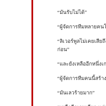
“มันรับไม่ได้”
“ผู้จัดการทีมหลายคน
“ลิเวอร์พูลไม่เคยเสีย
ก่อน”
“และยังเหลืออีกหนึ่งเ
“ผู้จัดการทีมคนนี้สร้าง
“มันเลวร้ายมาก”