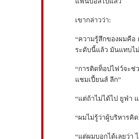
แฟนบอลไปแล้ว
เขากล่าวว่า:
“ความรู้สึกของผมคือ 
ระดับนี้แล้ว มันแทบไม
“การติดท็อปไฟว์จะช่ว
แชมเปี้ยนส์ ลีก”
“แต่ถ้าไม่ได้ไป ยูฟ่า 
“ผมไม่รู้ว่าผู้บริหารคิ
“แต่ผมบอกได้เลยว่า ไม