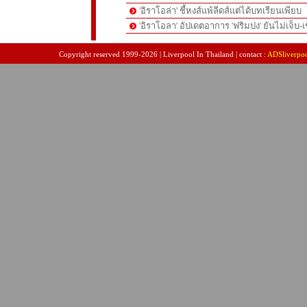
'อิราโอล่า' ชี้หงส์แพ้ลีดส์แต่ได้บทเรียนเพียบ
'อิราโอลา' อัปเดตอาการ 'ฟริมปง' ยันไม่เจ็บ-เช
pgslot
สล็อตเว็บตรง
สล็อตเว็บตรง
Copyright reserved 1999-2026 | Liverpool In Thailand | contact :
ADSliverpo