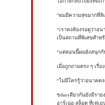
โอกาสกลับไปยังทีมเก่
“ผมมีความสุขมากที่ลิเ
“เราคงต้องรอดูว่าอนา
เป็นสถานที่พิเศษสำห
“แต่ตอนนี้ผมยังสนุกกับ
เมื่อถูกถามตรง ๆ เรื่
789club
sunwin
“ไม่มีใครรู้ว่าอนาคต
ขณะเดียวกันยังมีรายง
อาร์เน่อ สล็อต ที่เฟเ