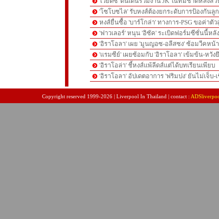
'เวียตซ์' ตื่นเต้นร่วมงาน JK ในทีมชาติหลังสวน
'โซโบซไล' รับหงส์ต้องยกระดับการป้องกันลูกต
หงส์ยื่นซื้อ 'บาร์โกล่า' ทางการ-PSG ขอค่าตัวส
'ฟาวเลอร์' หนุน 'อิซัค' ระเบิดฟอร์มซีซั่นนี้หลั
'อิราโอลา' เผย 'มูนญอซ-อลีสซง' ซ้อมวีคหน้า-'
'แรมซีย์' เผยซ้อมกับ 'อิราโอลา' เข้มข้น-หวังย
'อิราโอล่า' ชี้หงส์แพ้ลีดส์แต่ได้บทเรียนเพียบ
'อิราโอลา' อัปเดตอาการ 'ฟริมปง' ยันไม่เจ็บ-เช
pgslot
สล็อตเว็บตรง
สล็อตเว็บตรง
Copyright reserved 1999-2026 | Liverpool In Thailand | contact :
ADSliverpo