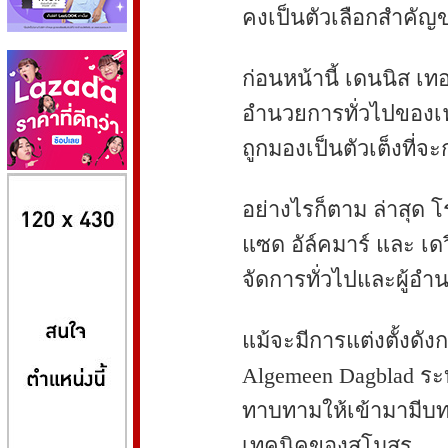
คงเป็นตัวเลือกสำคัญ
ก่อนหน้านี้ เดนนิส เท
อำนวยการทั่วไปของเฟ
ถูกมองเป็นตัวเต็งที่จ
8kbet
huaylike หวยไลค์
ufabet
อย่างไรก็ตาม ล่าสุด โ
แซด อัล์คมาร์ และ เดวี
จัดการทั่วไปและผู้อ
แม้จะมีการแต่งตั้งดัง
Algemeen Dagblad ระบ
ทาบทามให้เข้ามามี
เทคนิคของสโมสร