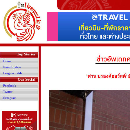
>
Top Stories
Home
News Update
Leagues Table
'ฟาน บรองค์ฮอร์สต์' ย
Our Social
Facebook
Twitter
Instagram