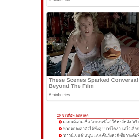
20 ข่าวที่อัพเดทล่าสุด
เอเย่นต์เสนอชื่อ 'อาเซนซิโอ' ให้หงส์หลัง 'มูร
หากตกลงค่าตัวได้ทั้งคู่! 'บาร์โคล่า' เทใจเลือ
'ทาวน์เซนด์' หนุน TAA คืนรังหงส์-ชี้ยกระดับท