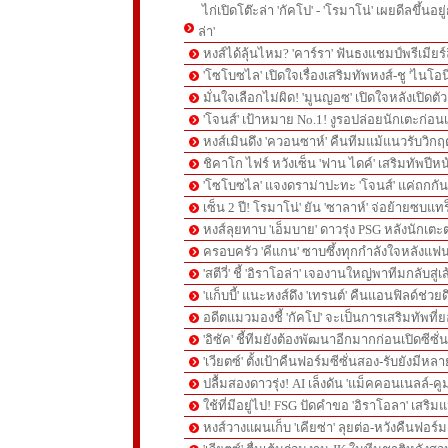
ไก่เปิดโต๊ะล่า 'กัคโป' - 'โรมาโน่' เผยดีลขึ้นอย
ล่า'
หงส์ได้ลุ้นไหม? 'คาร์รา' ฟันธงแชมป์พรีเมียร
'โซโบซไล' เปิดใจเรื่องเสริมทัพหงส์-ชู 'ไนโอ
มั่นใจเลือกไม่ผิด! 'มูนญอซ' เปิดใจหลังเปิดตั
'โจนส์' เป้าหมาย No.1! งูรอปล่อยนักเตะก่อนเ
หงส์เมินดึง 'ควอนซาห์' คืนทีมแม้แนวรับวิกฤต
ชิคาโก ไฟร์ หวังเซ็น 'ฟาน ไดค์' เสริมทัพปีหน
'โซโบซไล' แจงดราม่าปะทะ 'โจนส์' แค่ถกก
เซ็น 2 ปี! โรมาโน่' ยัน 'ซาลาห์' จ่อย้ายซบแ
หงส์ลุยทาบ 'เอ็มบาย' ดาวรุ่ง PSG หลังนักเต
ครอบครัว 'คีแกน' ซาบซึ้งทุกกำลังใจหลังแฟน
'สตีวี่' ชี้ 'อิราโอล่า' เจองานใหญ่พาทีมกลับสู่
'แก็บบี้' แนะหงส์ดึง 'เทรนต์' คืนแอนฟิลด์ช่วยด
อดีตแมวมองชี้ 'กัคโป' จะเป็นการเสริมทัพที่
'อิซัค' ชี้ทีมยังต้องพัฒนาอีกมากก่อนเปิดซีซั่
'เวียตซ์' ตั้งเป้าคืนฟอร์มซีซั่นสอง-รับยังมีหล
ปลื้มสองดาวรุ่ง! AI เล็งดัน 'แม็คคอนเนลล์-คู
ใช้ที่มีอยู่ไป! FSG ปัดคำขอ 'อิราโอลา' เสริมแ
หงส์วางแผนเก็บ 'เคียซ่า' ลุยต่อ-หวังคืนฟอร์ม