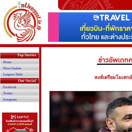
>
Top Stories
Home
News Update
Leagues Table
หงส์เตรียมโมเสกอำ
Our Social
Facebook
Twitter
Instagram