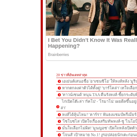
20 ข่าวที่อัพเดทล่าสุด
เอเย่นต์เสนอชื่อ 'อาเซนซิโอ' ให้หงส์หลัง 'มูร
หากตกลงค่าตัวได้ทั้งคู่! 'บาร์โคล่า' เทใจเลือ
'ทาวน์เซนด์' หนุน TAA คืนรังหงส์-ชี้ยกระดับท
ไก่เปิดโต๊ะล่า 'กัคโป' - 'โรมาโน่' เผยดีลขึ้นอย
ล่า'
หงส์ได้ลุ้นไหม? 'คาร์รา' ฟันธงแชมป์พรีเมียร
'โซโบซไล' เปิดใจเรื่องเสริมทัพหงส์-ชู 'ไนโอ
มั่นใจเลือกไม่ผิด! 'มูนญอซ' เปิดใจหลังเปิดตั
'โจนส์' เป้าหมาย No.1! งูรอปล่อยนักเตะก่อนเ