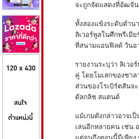
จะถูกจัดแสดงที่อัฒจัน
ทั้งสองแข้งระดับตำนา
ลิเวอร์พูลในศึกพรีเมี
ที่สนามแอนฟิลด์ วันอาท
8kbet
huaylike หวยไลค์
ufabet
รายงานระบุว่า ลิเวอร์
คู่ โดยโมเสกของซาลาห
ส่วนของโรเบิร์ตสันจะถ
ดัลกลิช สแตนด์
แม้เกมดังกล่าวอาจเป็นน
เล่นอีกหลายคน เช่น อ
แต่จนถึงตอนนี้มีเพียง 