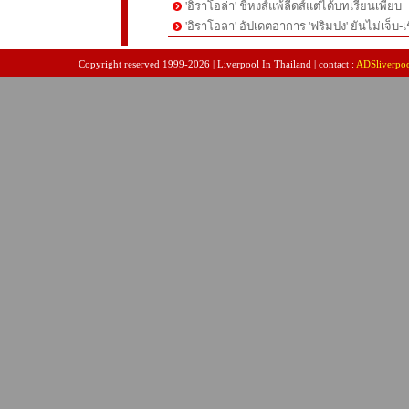
'อิราโอล่า' ชี้หงส์แพ้ลีดส์แต่ได้บทเรียนเพียบ
'อิราโอลา' อัปเดตอาการ 'ฟริมปง' ยันไม่เจ็บ-เช
pgslot
สล็อตเว็บตรง
สล็อตเว็บตรง
Copyright reserved 1999-2026 | Liverpool In Thailand | contact :
ADSliverpo