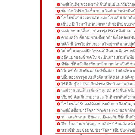
หงส์เมินดึง 'ควอนซาห์' คืนทีมแม้แนวรับวิกฤต
ชิคาโก ไฟร์ หวังเซ็น 'ฟาน ไดค์' เสริมทัพปีหน
'โซโบซไล' แจงดราม่าปะทะ 'โจนส์' แค่ถกก
เซ็น 2 ปี! โรมาโน่' ยัน 'ซาลาห์' จ่อย้ายซบแ
หงส์ลุยทาบ 'เอ็มบาย' ดาวรุ่ง PSG หลังนักเต
ครอบครัว 'คีแกน' ซาบซึ้งทุกกำลังใจหลังแฟน
'สตีวี่' ชี้ 'อิราโอล่า' เจองานใหญ่พาทีมกลับสู่
'แก็บบี้' แนะหงส์ดึง 'เทรนต์' คืนแอนฟิลด์ช่วยด
อดีตแมวมองชี้ 'กัคโป' จะเป็นการเสริมทัพที่
'อิซัค' ชี้ทีมยังต้องพัฒนาอีกมากก่อนเปิดซีซั่
'เวียตซ์' ตั้งเป้าคืนฟอร์มซีซั่นสอง-รับยังมีหล
ปลื้มสองดาวรุ่ง! AI เล็งดัน 'แม็คคอนเนลล์-คู
ใช้ที่มีอยู่ไป! FSG ปัดคำขอ 'อิราโอลา' เสริมแ
หงส์วางแผนเก็บ 'เคียซ่า' ลุยต่อ-หวังคืนฟอร์ม
'เวียตซ์' ตื่นเต้นร่วมงาน JK ในทีมชาติหลังสวน
'โซโบซไล' รับหงส์ต้องยกระดับการป้องกันลูกต
หงส์ยื่นซื้อ 'บาร์โกล่า' ทางการ-PSG ขอค่าตัวส
'ฟาวเลอร์' หนุน 'อิซัค' ระเบิดฟอร์มซีซั่นนี้หลั
'อิราโอลา' เผย 'มูนญอซ-อลีสซง' ซ้อมวีคหน้า-'
'แรมซีย์' เผยซ้อมกับ 'อิราโอลา' เข้มข้น-หวังย