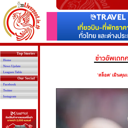
>
Top Stories
Home
News Update
Leagues Table
'สล็อต' เมินคุม
Our Social
Facebook
Twitter
Instagram