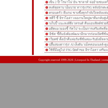
เซ็น 2 ปี! โรมาโน่' ยัน 'ซาลาห์' จ่อย้ายซบแ
หงส์ลุยทาบ 'เอ็มบาย' ดาวรุ่ง PSG หลังนักเต
ครอบครัว 'คีแกน' ซาบซึ้งทุกกำลังใจหลังแฟน
'สตีวี่' ชี้ 'อิราโอล่า' เจองานใหญ่พาทีมกลับสู่
'แก็บบี้' แนะหงส์ดึง 'เทรนต์' คืนแอนฟิลด์ช่วยด
อดีตแมวมองชี้ 'กัคโป' จะเป็นการเสริมทัพที่
'อิซัค' ชี้ทีมยังต้องพัฒนาอีกมากก่อนเปิดซีซั่
'เวียตซ์' ตั้งเป้าคืนฟอร์มซีซั่นสอง-รับยังมีหล
ปลื้มสองดาวรุ่ง! AI เล็งดัน 'แม็คคอนเนลล์-คู
ใช้ที่มีอยู่ไป! FSG ปัดคำขอ 'อิราโอลา' เสริมแ
pgslot
สล็อตเว็บตรง
สล็อตเว็บตรง
Copyright reserved 1999-2026 | Liverpool In Thailand | contac