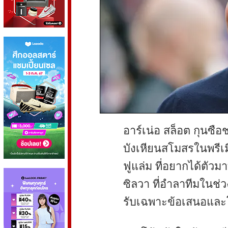
อาร์เน่อ สล็อต กุนซือ
บังเหียนสโมสรในพรีเม
ฟูแล่ม ที่อยากได้ตัว
ซิลวา ที่อำลาทีมในช่ว
รับเฉพาะข้อเสนอและโป