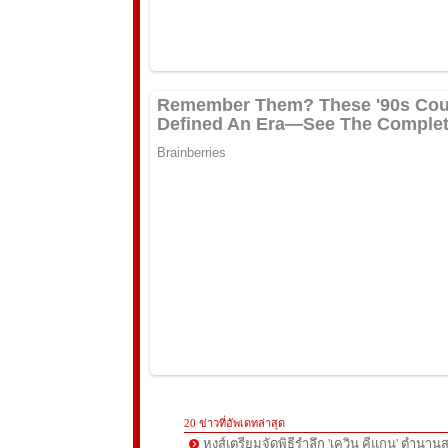
20 ข่าวที่อัพเดทล่าสุด
หงส์เตรียมจัดพิธีรำลึก 'เควิน คีแกน' ตำนานส