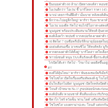
ปืนถอยค่าตัว 60 ล้าน! เปิดทางหงส์ล่า 'คอนซ่
โบเว่นดีกว่า! 'โอเว่น' ชี้ 'บาร์โคลา' ราคา 14
'มาเน่' เคยการันตีฝีเท้า 'เอ็มบาย' หลังหงส์เดิ
นึกว่าจะไปอยู่ลีกใหญ่! 'คาร์รา' รับงง 'ซาลา
'โอเว่น' มองดีล 'กัคโป' ซบไก่มีโอกาส-แต่หง
'มูนญอซ' พร้อมประเดิมสนามให้หงส์-ลุ้นด
หงส์เล็งคว้า 'สเปนซ์' จากสเปอร์ส-คาดค่าตัว 
AI ติดโผ! 7 กุนซือพรีเมียร์ลีกอายุน้อยสุดในฤ
เอเย่นต์เสนอชื่อ 'อาเซนซิโอ' ให้หงส์หลัง 'มูร
หากตกลงค่าตัวได้ทั้งคู่! 'บาร์โคล่า' เทใจเลือ
'ทาวน์เซนด์' หนุน TAA คืนรังหงส์-ชี้ยกระดับท
ไก่เปิดโต๊ะล่า 'กัคโป' - 'โรมาโน่' เผยดีลขึ้นอย
ล่า'
หงส์ได้ลุ้นไหม? 'คาร์รา' ฟันธงแชมป์พรีเมียร
'โซโบซไล' เปิดใจเรื่องเสริมทัพหงส์-ชู 'ไนโอ
มั่นใจเลือกไม่ผิด! 'มูนญอซ' เปิดใจหลังเปิดตั
'โจนส์' เป้าหมาย No.1! งูรอปล่อยนักเตะก่อนเ
หงส์เมินดึง 'ควอนซาห์' คืนทีมแม้แนวรับวิกฤต
ชิคาโก ไฟร์ หวังเซ็น 'ฟาน ไดค์' เสริมทัพปีหน
'โซโบซไล' แจงดราม่าปะทะ 'โจนส์' แค่ถกก