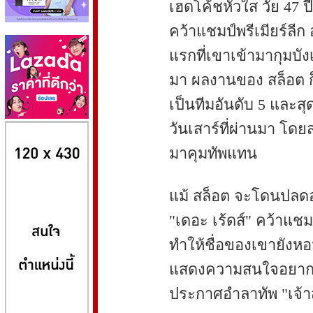
เฮดโค้ชหัวใส วัย 47 ป
คว้าแชมป์พรีเมียร์ลีก 
แรกที่เขาเข้ามากุมบั
มา ผลงานของ สล็อต ก
เป็นทีมอันดับ 5 และส
8kbet
huaylike หวยไลค์
ufabet
วันเสาร์ที่ผ่านมา โดยส
มาคุมทัพแทน
แม้ สล็อต จะโดนปล
"เดอะ เร้ดส์" คว้าแชมป
ทำให้ชื่อของเขายังหอม
แสดงความสนใจอยากได้
ประกาศอำลาทัพ "เจ้าส