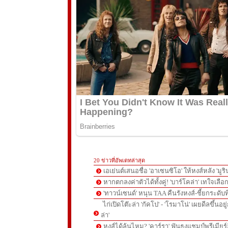
20 ข่าวที่อัพเดทล่าสุด
เอเย่นต์เสนอชื่อ 'อาเซนซิโอ' ให้หงส์หลัง 'มูร
หากตกลงค่าตัวได้ทั้งคู่! 'บาร์โคล่า' เทใจเลือ
'ทาวน์เซนด์' หนุน TAA คืนรังหงส์-ชี้ยกระดับท
ไก่เปิดโต๊ะล่า 'กัคโป' - 'โรมาโน่' เผยดีลขึ้นอย
ล่า'
หงส์ได้ลุ้นไหม? 'คาร์รา' ฟันธงแชมป์พรีเมียร