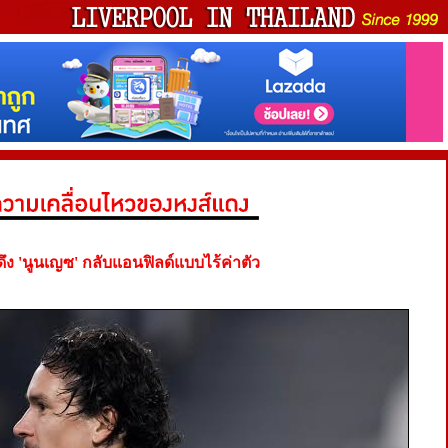
ดึง 'นูนเญซ' กลับแอนฟิลด์แบบไร้ค่าตัว