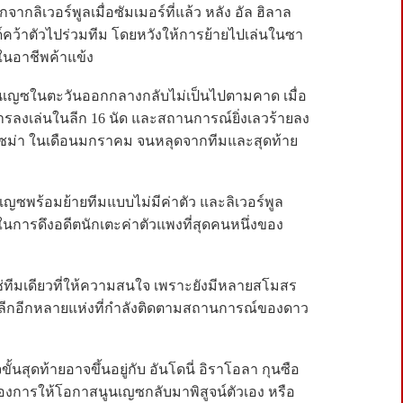
ากลิเวอร์พูลเมื่อซัมเมอร์ที่แล้ว หลัง อัล ฮิลาล
อนด์คว้าตัวไปร่วมทีม โดยหวังให้การย้ายไปเล่นในซา
ม่ในอาชีพค้าแข้ง
นเญซในตะวันออกกลางกลับไม่เป็นไปตามคาด เมื่อ
กการลงเล่นในลีก 16 นัด และสถานการณ์ยิ่งเลวร้ายลง
เซม่า ในเดือนมกราคม จนหลุดจากทีมและสุดท้าย
เญซพร้อมย้ายทีมแบบไม่มีค่าตัว และลิเวอร์พูล
นการดึงอดีตนักเตะค่าตัวแพงที่สุดคนหนึ่งของ
ช่ทีมเดียวที่ให้ความสนใจ เพราะยังมีหลายสโมสร
ยร์ลีกอีกหลายแห่งที่กำลังติดตามสถานการณ์ของดาว
ั้นสุดท้ายอาจขึ้นอยู่กับ อันโดนี่ อิราโอลา กุนซือ
้องการให้โอกาสนูนเญซกลับมาพิสูจน์ตัวเอง หรือ