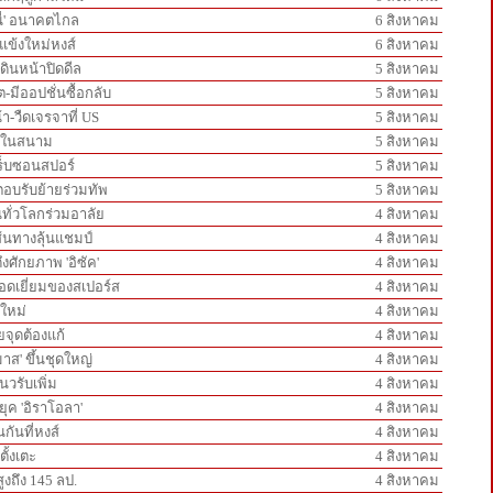
นี่' อนาคตไกล
6 สิงหาคม
วแข้งใหม่หงส์
6 สิงหาคม
ดินหน้าปิดดีล
5 สิงหาคม
-มีออปชั่นซื้อกลับ
5 สิงหาคม
้า-วืดเจรจาที่ US
5 สิงหาคม
ันในสนาม
5 สิงหาคม
ทร็บซอนสปอร์
5 สิงหาคม
ะตอบรับย้ายร่วมทัพ
5 สิงหาคม
ทั่วโลกร่วมอาลัย
4 สิงหาคม
เส้นทางลุ้นแชมป์
4 สิงหาคม
ึงศักยภาพ 'อิซัค'
4 สิงหาคม
ยอดเยี่ยมของสเปอร์ส
4 สิงหาคม
นใหม่
4 สิงหาคม
ายจุดต้องแก้
4 สิงหาคม
มาส' ขึ้นชุดใหญ่
4 สิงหาคม
นวรับเพิ่ม
4 สิงหาคม
ยุค 'อิราโอลา'
4 สิงหาคม
กันที่หงส์
4 สิงหาคม
ั้งเตะ
4 สิงหาคม
ูงถึง 145 ลป.
4 สิงหาคม