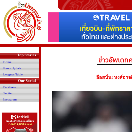
>
Top Stories
Home
News Update
Leagues Table
ลือสนั่น! หงส์อาจ
Our Social
Facebook
Twitter
Instagram