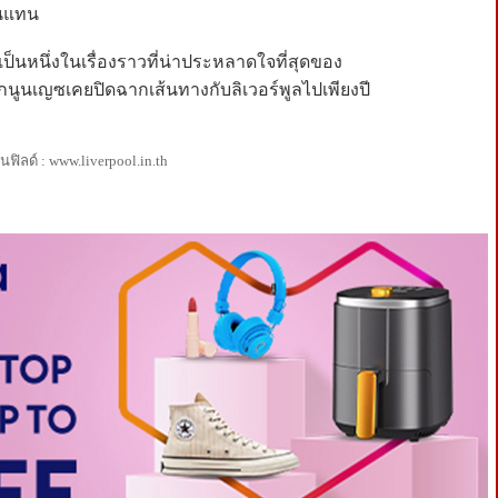
่นแทน
ยเป็นหนึ่งในเรื่องราวที่น่าประหลาดใจที่สุดของ
ากนูนเญซเคยปิดฉากเส้นทางกับลิเวอร์พูลไปเพียงปี
ิลด์ : www.liverpool.in.th