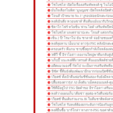
'โซโบซไล' เปิดใจเรื่องเสริมทัพหงส์-ชู 'ไนโอ
มั่นใจเลือกไม่ผิด! 'มูนญอซ' เปิดใจหลังเปิดตั
'โจนส์' เป้าหมาย No.1! งูรอปล่อยนักเตะก่อนเ
หงส์เมินดึง 'ควอนซาห์' คืนทีมแม้แนวรับวิกฤต
ชิคาโก ไฟร์ หวังเซ็น 'ฟาน ไดค์' เสริมทัพปีหน
'โซโบซไล' แจงดราม่าปะทะ 'โจนส์' แค่ถกก
เซ็น 2 ปี! โรมาโน่' ยัน 'ซาลาห์' จ่อย้ายซบแ
หงส์ลุยทาบ 'เอ็มบาย' ดาวรุ่ง PSG หลังนักเต
ครอบครัว 'คีแกน' ซาบซึ้งทุกกำลังใจหลังแฟน
'สตีวี่' ชี้ 'อิราโอล่า' เจองานใหญ่พาทีมกลับสู่
'แก็บบี้' แนะหงส์ดึง 'เทรนต์' คืนแอนฟิลด์ช่วยด
อดีตแมวมองชี้ 'กัคโป' จะเป็นการเสริมทัพที่
'อิซัค' ชี้ทีมยังต้องพัฒนาอีกมากก่อนเปิดซีซั่
'เวียตซ์' ตั้งเป้าคืนฟอร์มซีซั่นสอง-รับยังมีหล
ปลื้มสองดาวรุ่ง! AI เล็งดัน 'แม็คคอนเนลล์-คู
ใช้ที่มีอยู่ไป! FSG ปัดคำขอ 'อิราโอลา' เสริมแ
หงส์วางแผนเก็บ 'เคียซ่า' ลุยต่อ-หวังคืนฟอร์ม
'เวียตซ์' ตื่นเต้นร่วมงาน JK ในทีมชาติหลังสวน
'โซโบซไล' รับหงส์ต้องยกระดับการป้องกันลูกต
หงส์ยื่นซื้อ 'บาร์โกล่า' ทางการ-PSG ขอค่าตัวส