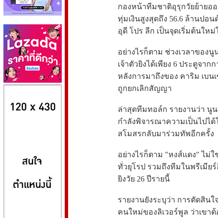
กองหน้าทีมชาติอุรุกวัยย้ายออกจ
ทุ่มเงินสูงสุดถึง 56.6 ล้านป
อุดี โปร ลีก เป็นจุดเริ่มต้นให
อย่างไรก็ตาม ช่วงเวลาของนู
เจ้าตัวยิงได้เพียง 6 ประตูจา
หลังการมาถึงของ คาริม เบน
8kbet
huaylike หวยไลค์
ufabet
ถูกยกเลิกสัญญา
ล่าสุดทีมทอล์ก รายงานว่า นูน
กำลังพิจารณาความเป็นไปได้ใ
สโมสรกลับมาร่วมทัพอีกครั้ง
อย่างไรก็ตาม "หงส์แดง" ไม่ใ
ทั่วยุโรป รวมถึงทีมในพรีเมี
ยิงวัย 26 ปีรายนี้
รายงานยังระบุว่า การตัดสินใจข
คนใหม่ของลิเวอร์พูล ว่าเขาต