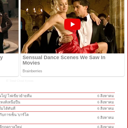
IT Trend
Cloud System
ินโญ่' ไฟเขียวย้ายทีม
6 สิงหาคม
กหงส์เหนือปืน
6 สิงหาคม
ีมได้ทันที
6 สิงหาคม
ู่กับการเซ็น 'บาร์โค
6 สิงหาคม
์ลีกฤดูกาลใหม่
6 สิงหาคม