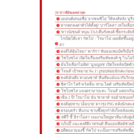
20 ข่าวที่อัพเดทล่าสุด
เอเย่นต์เสนอชื่อ 'อาเซนซิโอ' ให้หงส์หลัง 'มูร
หากตกลงค่าตัวได้ทั้งคู่! 'บาร์โคล่า' เทใจเลือ
'ทาวน์เซนด์' หนุน TAA คืนรังหงส์-ชี้ยกระดับท
ไก่เปิดโต๊ะล่า 'กัคโป' - 'โรมาโน่' เผยดีลขึ้นอย
ล่า'
หงส์ได้ลุ้นไหม? 'คาร์รา' ฟันธงแชมป์พรีเมียร
'โซโบซไล' เปิดใจเรื่องเสริมทัพหงส์-ชู 'ไนโอ
มั่นใจเลือกไม่ผิด! 'มูนญอซ' เปิดใจหลังเปิดตั
'โจนส์' เป้าหมาย No.1! งูรอปล่อยนักเตะก่อนเ
หงส์เมินดึง 'ควอนซาห์' คืนทีมแม้แนวรับวิกฤต
ชิคาโก ไฟร์ หวังเซ็น 'ฟาน ไดค์' เสริมทัพปีหน
'โซโบซไล' แจงดราม่าปะทะ 'โจนส์' แค่ถกก
เซ็น 2 ปี! โรมาโน่' ยัน 'ซาลาห์' จ่อย้ายซบแ
หงส์ลุยทาบ 'เอ็มบาย' ดาวรุ่ง PSG หลังนักเต
ครอบครัว 'คีแกน' ซาบซึ้งทุกกำลังใจหลังแฟน
'สตีวี่' ชี้ 'อิราโอล่า' เจองานใหญ่พาทีมกลับสู่
'แก็บบี้' แนะหงส์ดึง 'เทรนต์' คืนแอนฟิลด์ช่วยด
อดีตแมวมองชี้ 'กัคโป' จะเป็นการเสริมทัพที่