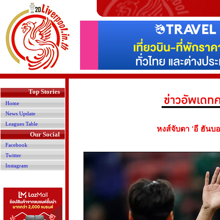
>
Top Stories
Home
News Update
Leagues Table
หงส์จับตา 'อี ฮัน
Our Social
Facebook
Twitter
Instagram