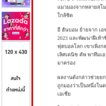
แมวมองจากหลายสโมสร
ใกล้ชิด
อี ฮันบอม ย้ายจาก เอฟ
2023 และพัฒนาฝีเท้าขึ้
8kbet
huaylike หวยไลค์
ufabet
ฟุตบอลโลก เขาเพิ่งกล
เลิศเดนิช คัพ พาทีม
มาครอง
ผลงานดังกล่าวช่วยยก
ถูกมองว่าเป็นหนึ่งในด
เอเชีย