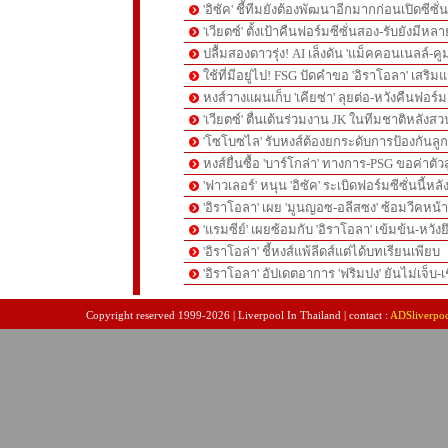
'อิซัค' ชี้ทีมยังต้องพัฒนาอีกมากก่อนเปิดซีซั่
'เวียตซ์' ตั้งเป้าคืนฟอร์มซีซั่นสอง-รับยังมีหล
ปลื้มสองดาวรุ่ง! AI เล็งดัน 'แม็คคอนเนลล์-คู
ใช้ที่มีอยู่ไป! FSG ปัดคำขอ 'อิราโอลา' เสริมแ
หงส์วางแผนเก็บ 'เคียซ่า' ลุยต่อ-หวังคืนฟอร์ม
'เวียตซ์' ตื่นเต้นร่วมงาน JK ในทีมชาติหลังสวน
'โซโบซไล' รับหงส์ต้องยกระดับการป้องกันลูกต
หงส์ยื่นซื้อ 'บาร์โกล่า' ทางการ-PSG ขอค่าตัวส
'ฟาวเลอร์' หนุน 'อิซัค' ระเบิดฟอร์มซีซั่นนี้หลั
'อิราโอลา' เผย 'มูนญอซ-อลีสซง' ซ้อมวีคหน้า-'
'แรมซีย์' เผยซ้อมกับ 'อิราโอลา' เข้มข้น-หวังย
'อิราโอล่า' ชี้หงส์แพ้ลีดส์แต่ได้บทเรียนเพียบ
'อิราโอลา' อัปเดตอาการ 'ฟริมปง' ยันไม่เจ็บ-เช
pgslot
สล็อตเว็บตรง
สล็อตเว็บตรง
Copyright reserved 1999-2026 | Liverpool In Thailand | contact :
ADSliverpo