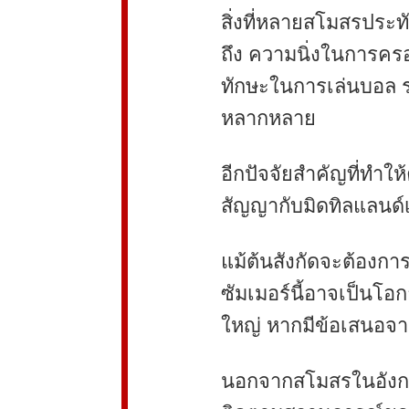
สิ่งที่หลายสโมสรประทั
ถึง ความนิ่งในการคร
ทักษะในการเล่นบอล ร
หลากหลาย
อีกปัจจัยสำคัญที่ทำให
สัญญากับมิดทิลแลนด์เพ
แม้ต้นสังกัดจะต้องการ
789club
sunwin
ซัมเมอร์นี้อาจเป็นโอก
ใหญ่ หากมีข้อเสนอจา
นอกจากสโมสรในอังกฤษ