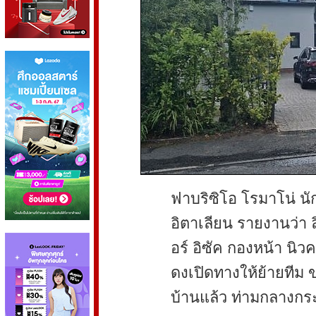
ฟาบริซิโอ โรมาโน่ น
อิตาเลียน รายงานว่า ล
อร์ อิซัค กองหน้า นิวค
ดงเปิดทางให้ย้ายทีม 
บ้านแล้ว ท่ามกลางกร