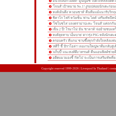
มั่นใจเลือกไม่ผิด! 'มูนญอซ' เปิดใจหลังเปิดตั
'โจนส์' เป้าหมาย No.1! งูรอปล่อยนักเตะก่อนเ
หงส์เมินดึง 'ควอนซาห์' คืนทีมแม้แนวรับวิกฤต
ชิคาโก ไฟร์ หวังเซ็น 'ฟาน ไดค์' เสริมทัพปีหน
'โซโบซไล' แจงดราม่าปะทะ 'โจนส์' แค่ถกก
เซ็น 2 ปี! โรมาโน่' ยัน 'ซาลาห์' จ่อย้ายซบแ
หงส์ลุยทาบ 'เอ็มบาย' ดาวรุ่ง PSG หลังนักเต
ครอบครัว 'คีแกน' ซาบซึ้งทุกกำลังใจหลังแฟน
'สตีวี่' ชี้ 'อิราโอล่า' เจองานใหญ่พาทีมกลับสู่
'แก็บบี้' แนะหงส์ดึง 'เทรนต์' คืนแอนฟิลด์ช่วยด
อดีตแมวมองชี้ 'กัคโป' จะเป็นการเสริมทัพที่
pgslot
สล็อตเว็บตรง
สล็อตเว็บตรง
Copyright reserved 1999-2026 | Liverpool In Thailand | contac