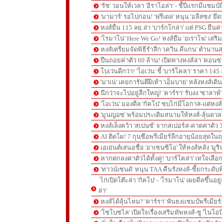
'รัช' วอนให้เวลา 'อิราโอล่า' - ชี้ปีแรกมีแชมป์
'มามาร์' รอไปก่อน! 'ฟรีเดล' หนุน 'อลีสซง' ยึด
หงส์ยื่น 115 ลย.ล่า 'บาร์กโกล่า' แต่ PSG ยืนค
'โรมาโน่' Here We Go! หงส์ยืม 'อเราโฆ่' เสริ
หงส์เตรียมจัดพิธีรำลึก 'เควิน คีแกน' ตำนานส
ปืนถอยค่าตัว 60 ล้าน! เปิดทางหงส์ล่า 'คอนซ่
โบเว่นดีกว่า! 'โอเว่น' ชี้ 'บาร์โคลา' ราคา 14
'มาเน่' เคยการันตีฝีเท้า 'เอ็มบาย' หลังหงส์เดิ
นึกว่าจะไปอยู่ลีกใหญ่! 'คาร์รา' รับงง 'ซาลา
'โอเว่น' มองดีล 'กัคโป' ซบไก่มีโอกาส-แต่หง
'มูนญอซ' พร้อมประเดิมสนามให้หงส์-ลุ้นด
หงส์เล็งคว้า 'สเปนซ์' จากสเปอร์ส-คาดค่าตัว 
AI ติดโผ! 7 กุนซือพรีเมียร์ลีกอายุน้อยสุดในฤ
เอเย่นต์เสนอชื่อ 'อาเซนซิโอ' ให้หงส์หลัง 'มูร
หากตกลงค่าตัวได้ทั้งคู่! 'บาร์โคล่า' เทใจเลือ
'ทาวน์เซนด์' หนุน TAA คืนรังหงส์-ชี้ยกระดับท
ไก่เปิดโต๊ะล่า 'กัคโป' - 'โรมาโน่' เผยดีลขึ้นอย
ล่า'
หงส์ได้ลุ้นไหม? 'คาร์รา' ฟันธงแชมป์พรีเมียร
'โซโบซไล' เปิดใจเรื่องเสริมทัพหงส์-ชู 'ไนโอ