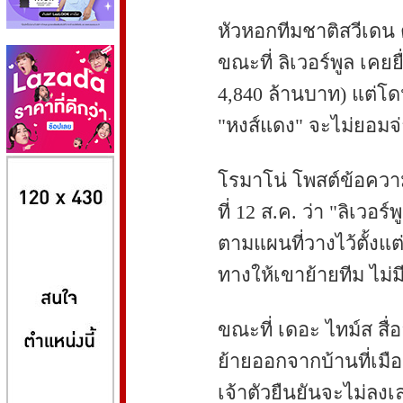
หัวหอกทีมชาติสวีเดน 
ขณะที่ ลิเวอร์พูล เค
4,840 ล้านบาท) แต่โด
"หงส์แดง" จะไม่ยอมจ่
8kbet
huaylike หวยไลค์
ufabet
โรมาโน่ โพสต์ข้อความผ
ที่ 12 ส.ค. ว่า "ลิเวอร์
ตามแผนที่วางไว้ตั้งแต่
ทางให้เขาย้ายทีม ไม่
ขณะที่ เดอะ ไทม์ส สื่
ย้ายออกจากบ้านที่เมือ
เจ้าตัวยืนยันจะไม่ลงเล