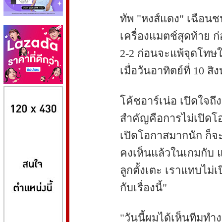
ทัพ "หงส์แดง" เฉือนช
เครื่องแมตช์สุดท้าย ก
2-2 ก่อนจะแพ้จุดโทษใน
เมื่อวันอาทิตย์ที่ 10 ส
8kbet
huaylike หวยไลค์
ufabet
โค้ชอาร์เน่อ เปิดใจถึ
สำคัญคือการไม่เปิดโอ
เปิดโอกาสมากนัก ก็จ
คงเห็นแล้วในเกมกับ 
ลูกตั้งเตะ เราแทบไม่เ
กับเรื่องนี้"
"วันนี้ผมได้เห็นทีมทำง