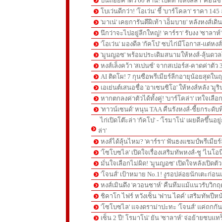
ปืนถอยค่าตัว 60 ล้าน! เปิดทางหงส์ล่า 'คอนซ่
โบเว่นดีกว่า! 'โอเว่น' ชี้ 'บาร์โคลา' ราคา 14
'มาเน่' เคยการันตีฝีเท้า 'เอ็มบาย' หลังหงส์เดิ
นึกว่าจะไปอยู่ลีกใหญ่! 'คาร์รา' รับงง 'ซาลา
'โอเว่น' มองดีล 'กัคโป' ซบไก่มีโอกาส-แต่หง
'มูนญอซ' พร้อมประเดิมสนามให้หงส์-ลุ้นด
หงส์เล็งคว้า 'สเปนซ์' จากสเปอร์ส-คาดค่าตัว 
AI ติดโผ! 7 กุนซือพรีเมียร์ลีกอายุน้อยสุดในฤ
เอเย่นต์เสนอชื่อ 'อาเซนซิโอ' ให้หงส์หลัง 'มูร
หากตกลงค่าตัวได้ทั้งคู่! 'บาร์โคล่า' เทใจเลือ
'ทาวน์เซนด์' หนุน TAA คืนรังหงส์-ชี้ยกระดับท
ไก่เปิดโต๊ะล่า 'กัคโป' - 'โรมาโน่' เผยดีลขึ้นอย
ล่า'
หงส์ได้ลุ้นไหม? 'คาร์รา' ฟันธงแชมป์พรีเมียร
'โซโบซไล' เปิดใจเรื่องเสริมทัพหงส์-ชู 'ไนโอ
มั่นใจเลือกไม่ผิด! 'มูนญอซ' เปิดใจหลังเปิดตั
'โจนส์' เป้าหมาย No.1! งูรอปล่อยนักเตะก่อนเ
หงส์เมินดึง 'ควอนซาห์' คืนทีมแม้แนวรับวิกฤต
ชิคาโก ไฟร์ หวังเซ็น 'ฟาน ไดค์' เสริมทัพปีหน
'โซโบซไล' แจงดราม่าปะทะ 'โจนส์' แค่ถกก
เซ็น 2 ปี! โรมาโน่' ยัน 'ซาลาห์' จ่อย้ายซบแ