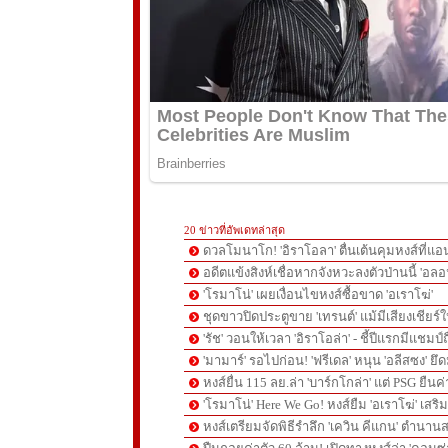
20 ข่าวที่อัพเดทล่าสุด
ดวลโมนาโก! 'อิราโอลา' ตื่นเต้นคุมหงส์ที่แอน
อดีตแข้งสิงห์เชื่อหากจังหวะลงตัวป่านนี้ 'อลอ
'โรมาโน่' เผยเงื่อนไขหงส์ซื้อขาด 'อเราโฆ่'
ชุดขาวปิดประตูขาย 'เทรนต์' แม้มีเสียงเชียร์ใ
'รัช' วอนให้เวลา 'อิราโอล่า' - ชี้ปีแรกมีแชมป์
'มามาร์' รอไปก่อน! 'ฟรีเดล' หนุน 'อลีสซง' ยึด
หงส์ยื่น 115 ลย.ล่า 'บาร์กโกล่า' แต่ PSG ยืนค
'โรมาโน่' Here We Go! หงส์ยืม 'อเราโฆ่' เสริ
หงส์เตรียมจัดพิธีรำลึก 'เควิน คีแกน' ตำนานส