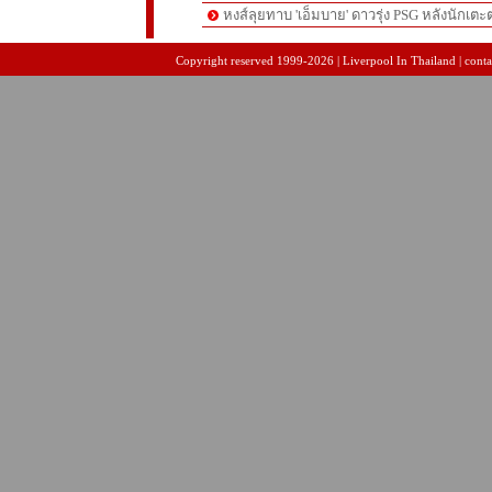
หงส์ลุยทาบ 'เอ็มบาย' ดาวรุ่ง PSG หลังนักเต
pgslot
สล็อตเว็บตรง
สล็อตเว็บตรง
Copyright reserved 1999-2026 | Liverpool In Thailand | contac