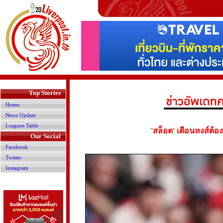
>
Top Stories
Home
News Update
Leagues Table
'สล็อต' เตือนหงส์ต้อ
Our Social
Facebook
Twitter
Instagram