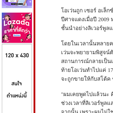
โอเว่นถูก เซอร์ อเล็ก
ปีศาจแดงเมื่อปี 200
ชั้นนำอย่างลิเวอร์พูล
โดยในเวลานั้นหลายคน
8kbet
huaylike หวยไลค์
ufabet
เว่นจะพยายามพิสูจน์ต
สถานการณ์กลายเป็นแ
ท้ายโอเว่นทำไปแค่ 1
จะถูกขายให้กับสโต้ค ซ
"ผมเคยพูดไปแล้วนะ ค
ช่วงเวลาที่ลิเวอร์พูลแ
จากนั้น เพราะผมไม่ใช