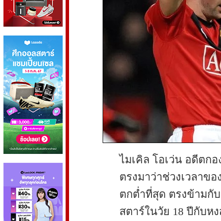
ไมเคิล โอเว่น อดีตกอ
ตรงมาว่าช่วงเวลาของเ
ตกต่ำที่สุด ตรงข้ามกับ
สตาร์ในวัย 18 ปีกับหง