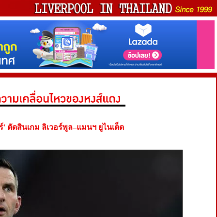
อร์' ตัดสินเกม ลิเวอร์พูล–แมนฯ ยูไนเต็ด