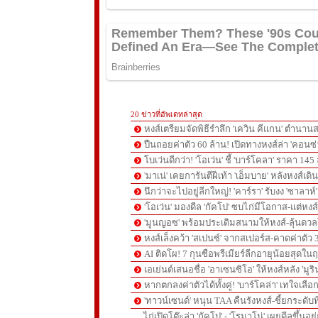
20 ข่าวที่อัพเดทล่าสุด
หงส์เตรียมจัดพิธีรำลึก 'เควิน คีแกน' ตำนานส
ปืนถอยค่าตัว 60 ล้าน! เปิดทางหงส์ล่า 'คอนซ่
โบเว่นดีกว่า! 'โอเว่น' ชี้ 'บาร์โคลา' ราคา 14
'มาเน่' เคยการันตีฝีเท้า 'เอ็มบาย' หลังหงส์เดิ
นึกว่าจะไปอยู่ลีกใหญ่! 'คาร์รา' รับงง 'ซาลา
'โอเว่น' มองดีล 'กัคโป' ซบไก่มีโอกาส-แต่หง
'มูนญอซ' พร้อมประเดิมสนามให้หงส์-ลุ้นด
หงส์เล็งคว้า 'สเปนซ์' จากสเปอร์ส-คาดค่าตัว 
AI ติดโผ! 7 กุนซือพรีเมียร์ลีกอายุน้อยสุดในฤ
เอเย่นต์เสนอชื่อ 'อาเซนซิโอ' ให้หงส์หลัง 'มูร
หากตกลงค่าตัวได้ทั้งคู่! 'บาร์โคล่า' เทใจเลือ
'ทาวน์เซนด์' หนุน TAA คืนรังหงส์-ชี้ยกระดับท
ไก่เปิดโต๊ะล่า 'กัคโป' - 'โรมาโน่' เผยดีลขึ้นอย