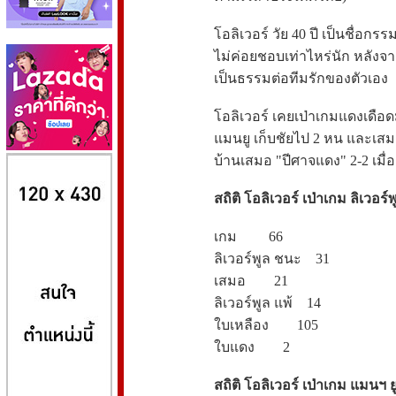
โอลิเวอร์ วัย 40 ปี เป็นชื่อก
ไม่ค่อยชอบเท่าไหร่นัก หลังจาก
เป็นธรรมต่อทีมรักของตัวเอง
โอลิเวอร์ เคยเป่าเกมแดงเดือด
แมนยู เก็บชัยไป 2 หน และเสมอก
8kbet
huaylike หวยไลค์
ufabet
บ้านเสมอ "ปีศาจแดง" 2-2 เมื่
สถิติ โอลิเวอร์ เป่าเกม ลิเวอร์พ
เกม 66
ลิเวอร์พูล ชนะ 31
เสมอ 21
ลิเวอร์พูล แพ้ 14
ใบเหลือง 105
ใบแดง 2
สถิติ โอลิเวอร์ เป่าเกม แมนฯ ย