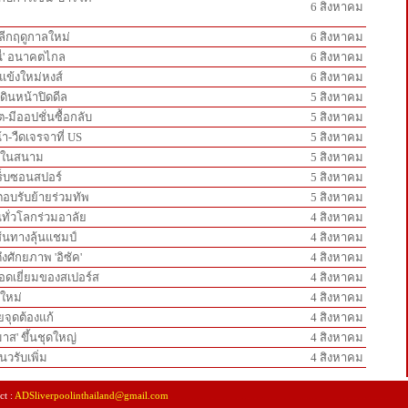
6 สิงหาคม
์ลีกฤดูกาลใหม่
6 สิงหาคม
นี่' อนาคตไกล
6 สิงหาคม
วแข้งใหม่หงส์
6 สิงหาคม
ดินหน้าปิดดีล
5 สิงหาคม
-มีออปชั่นซื้อกลับ
5 สิงหาคม
้า-วืดเจรจาที่ US
5 สิงหาคม
ันในสนาม
5 สิงหาคม
ทร็บซอนสปอร์
5 สิงหาคม
ะตอบรับย้ายร่วมทัพ
5 สิงหาคม
ทั่วโลกร่วมอาลัย
4 สิงหาคม
เส้นทางลุ้นแชมป์
4 สิงหาคม
ึงศักยภาพ 'อิซัค'
4 สิงหาคม
ยอดเยี่ยมของสเปอร์ส
4 สิงหาคม
นใหม่
4 สิงหาคม
ายจุดต้องแก้
4 สิงหาคม
มาส' ขึ้นชุดใหญ่
4 สิงหาคม
นวรับเพิ่ม
4 สิงหาคม
t :
ADSliverpoolinthailand@gmail.com
mb66
https://fly88.gives/
https://fly8889.com/
SUNWIN
livescorethai
thscore.co.com
keo nha cai
Tin soi keo
m88
v9bet
hello88
999bet
sonclub
danh de online
go88
999bet
rikvip
bay789
sun win
kqbd
OPEN88
on68
OK9
VIPWIN
cm88
cm88
cm88
F8bet
F8bet
F8bet