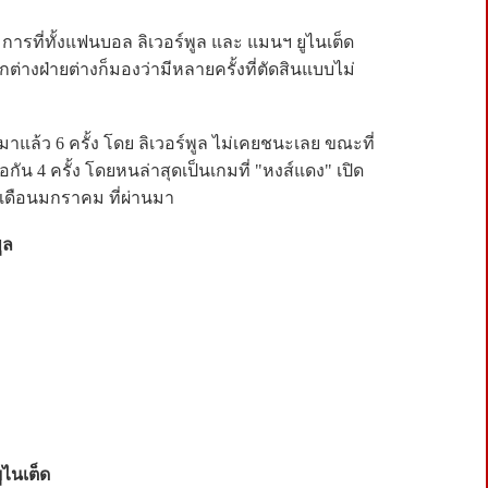
รรมการที่ทั้งแฟนบอล ลิเวอร์พูล และ แมนฯ ยูไนเต็ด
ต่างฝ่ายต่างก็มองว่ามีหลายครั้งที่ตัดสินแบบไม่
มาแล้ว 6 ครั้ง โดย ลิเวอร์พูล ไม่เคยชนะเลย ขณะที่
ัน 4 ครั้ง โดยหนล่าสุดเป็นเกมที่ "หงส์แดง" เปิด
อเดือนมกราคม ที่ผ่านมา
ูล
ูไนเต็ด