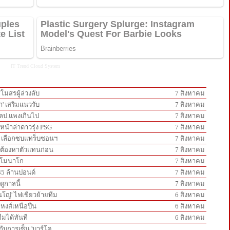
IT Trend
Cloud System
โมสรผู้ล่วงลับ
7 สิงหาคม
า' เสริมแนวรับ
7 สิงหาคม
5 ลป.แพงเกินไป
7 สิงหาคม
นหน้าล่าดาวรุ่ง PSG
7 สิงหาคม
ห์' เลือกซบแทร็บซอนฯ
7 สิงหาคม
ส์ต้องหาตัวแทนก่อน
7 สิงหาคม
วลโมนาโก
7 สิงหาคม
35 ล้านปอนด์
7 สิงหาคม
ดูกาลนี้
7 สิงหาคม
ินโญ่' ไฟเขียวย้ายทีม
6 สิงหาคม
กหงส์เหนือปืน
6 สิงหาคม
ีมได้ทันที
6 สิงหาคม
ู่กับการเซ็น 'บาร์โค