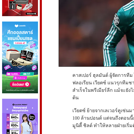
คาสเปอร์ ฮุลมันด์ ผู้จัดการที
ฟลอเรียน เวียตซ์ แนวรุกทีม
สำเร็จในพรีเมียร์ลีก แม้จะยั
ต้น
เวียตซ์ ย้ายจากเลเวอร์คูเซ่น
100 ล้านปอนด์ แต่จนถึงตอนนี้
มูนิตี้ ชิลด์ ทำให้หลายฝ่ายเริ