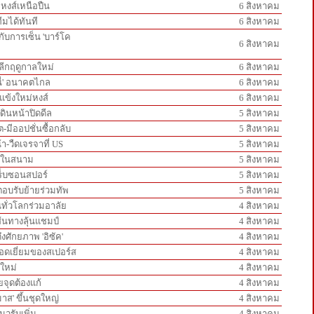
กหงส์เหนือปืน
6 สิงหาคม
ีมได้ทันที
6 สิงหาคม
ู่กับการเซ็น 'บาร์โค
6 สิงหาคม
์ลีกฤดูกาลใหม่
6 สิงหาคม
นี่' อนาคตไกล
6 สิงหาคม
วแข้งใหม่หงส์
6 สิงหาคม
ดินหน้าปิดดีล
5 สิงหาคม
-มีออปชั่นซื้อกลับ
5 สิงหาคม
้า-วืดเจรจาที่ US
5 สิงหาคม
ันในสนาม
5 สิงหาคม
ทร็บซอนสปอร์
5 สิงหาคม
ะตอบรับย้ายร่วมทัพ
5 สิงหาคม
ทั่วโลกร่วมอาลัย
4 สิงหาคม
เส้นทางลุ้นแชมป์
4 สิงหาคม
ึงศักยภาพ 'อิซัค'
4 สิงหาคม
ยอดเยี่ยมของสเปอร์ส
4 สิงหาคม
นใหม่
4 สิงหาคม
ายจุดต้องแก้
4 สิงหาคม
มาส' ขึ้นชุดใหญ่
4 สิงหาคม
นวรับเพิ่ม
4 สิงหาคม