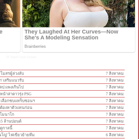
IT Trend
Cloud System
โมสรผู้ล่วงลับ
7 สิงหาคม
า' เสริมแนวรับ
7 สิงหาคม
5 ลป.แพงเกินไป
7 สิงหาคม
นหน้าล่าดาวรุ่ง PSG
7 สิงหาคม
ห์' เลือกซบแทร็บซอนฯ
7 สิงหาคม
ส์ต้องหาตัวแทนก่อน
7 สิงหาคม
วลโมนาโก
7 สิงหาคม
35 ล้านปอนด์
7 สิงหาคม
ดูกาลนี้
7 สิงหาคม
ินโญ่' ไฟเขียวย้ายทีม
6 สิงหาคม