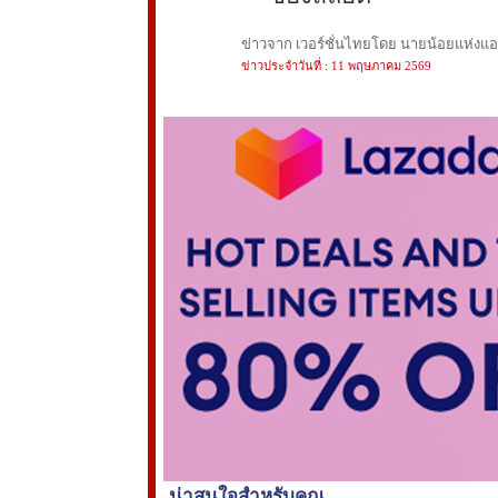
ข่าวจาก เวอร์ชั่นไทยโดย นายน้อยแห่งแอนฟ
ข่าวประจำวันที่ : 11 พฤษภาคม 2569