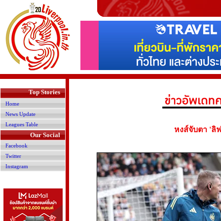
>
Top Stories
Home
News Update
Leagues Table
หงส์จับตา 'ลิ
Our Social
Facebook
Twitter
Instagram