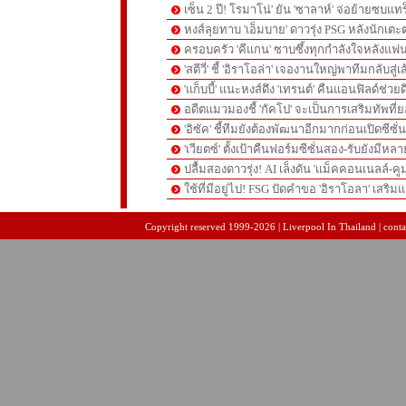
เซ็น 2 ปี! โรมาโน่' ยัน 'ซาลาห์' จ่อย้ายซบแ
หงส์ลุยทาบ 'เอ็มบาย' ดาวรุ่ง PSG หลังนักเต
ครอบครัว 'คีแกน' ซาบซึ้งทุกกำลังใจหลังแฟน
'สตีวี่' ชี้ 'อิราโอล่า' เจองานใหญ่พาทีมกลับสู่
'แก็บบี้' แนะหงส์ดึง 'เทรนต์' คืนแอนฟิลด์ช่วยด
อดีตแมวมองชี้ 'กัคโป' จะเป็นการเสริมทัพที่
'อิซัค' ชี้ทีมยังต้องพัฒนาอีกมากก่อนเปิดซีซั่
'เวียตซ์' ตั้งเป้าคืนฟอร์มซีซั่นสอง-รับยังมีหล
ปลื้มสองดาวรุ่ง! AI เล็งดัน 'แม็คคอนเนลล์-คู
ใช้ที่มีอยู่ไป! FSG ปัดคำขอ 'อิราโอลา' เสริมแ
pgslot
สล็อตเว็บตรง
สล็อตเว็บตรง
Copyright reserved 1999-2026 | Liverpool In Thailand | contac