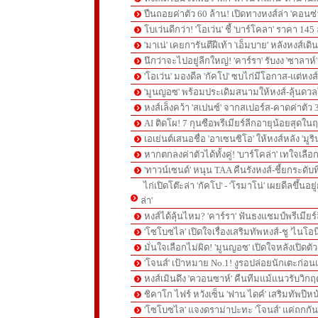
ปืนถอยค่าตัว 60 ล้าน! เปิดทางหงส์ล่า 'คอนซ่
โบเว่นดีกว่า! 'โอเว่น' ชี้ 'บาร์โคลา' ราคา 14
'มาเน่' เคยการันตีฝีเท้า 'เอ็มบาย' หลังหงส์เดิ
นึกว่าจะไปอยู่ลีกใหญ่! 'คาร์รา' รับงง 'ซาลา
'โอเว่น' มองดีล 'กัคโป' ซบไก่มีโอกาส-แต่หง
'มูนญอซ' พร้อมประเดิมสนามให้หงส์-ลุ้นด
หงส์เล็งคว้า 'สเปนซ์' จากสเปอร์ส-คาดค่าตัว 
AI ติดโผ! 7 กุนซือพรีเมียร์ลีกอายุน้อยสุดในฤ
เอเย่นต์เสนอชื่อ 'อาเซนซิโอ' ให้หงส์หลัง 'มูร
หากตกลงค่าตัวได้ทั้งคู่! 'บาร์โคล่า' เทใจเลือ
'ทาวน์เซนด์' หนุน TAA คืนรังหงส์-ชี้ยกระดับท
ไก่เปิดโต๊ะล่า 'กัคโป' - 'โรมาโน่' เผยดีลขึ้นอย
ล่า'
หงส์ได้ลุ้นไหม? 'คาร์รา' ฟันธงแชมป์พรีเมียร
'โซโบซไล' เปิดใจเรื่องเสริมทัพหงส์-ชู 'ไนโอ
มั่นใจเลือกไม่ผิด! 'มูนญอซ' เปิดใจหลังเปิดตั
'โจนส์' เป้าหมาย No.1! งูรอปล่อยนักเตะก่อนเ
หงส์เมินดึง 'ควอนซาห์' คืนทีมแม้แนวรับวิกฤต
ชิคาโก ไฟร์ หวังเซ็น 'ฟาน ไดค์' เสริมทัพปีหน
'โซโบซไล' แจงดราม่าปะทะ 'โจนส์' แค่ถกก