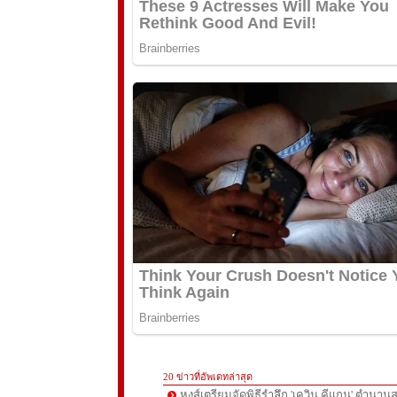
20 ข่าวที่อัพเดทล่าสุด
หงส์เตรียมจัดพิธีรำลึก 'เควิน คีแกน' ตำนานส