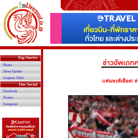
>
Top Stories
Home
News Update
Leagues Table
แฟนหงส์เดือด! ล่
Our Social
Facebook
Twitter
Instagram