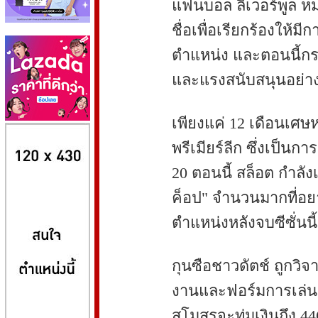
แฟนบอล ลิเวอร์พูล 
ชื่อเพื่อเรียกร้องให้
ตำแหน่ง และตอนนี้กร
และแรงสนับสนุนอย่
เพียงแค่ 12 เดือนเศษ
8kbet
huaylike หวยไลค์
ufabet
พรีเมียร์ลีก ซึ่งเป็นก
20 ตอนนี้ สล็อต กำลั
ค็อป" จำนวนมากที่อ
ตำแหน่งหลังจบซีซั่นนี้
กุนซือชาวดัตช์ ถูกวิ
งานและฟอร์มการเล่นขอ
สโมสรจะทุ่มเงินถึง 4