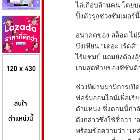
ไล่เกือบล้านคน โดยบ
ปิ้งตัวรุกช่วงซัมเมอร์นี
อนาคตของ สล็อต ไม่
บังเหียน "เดอะ เร้ดส์
ไร้แชมป์ แถมยังต้องลุ
8kbet
huaylike หวยไลค์
ufabet
เกมสุดท้ายของซีซั่นด้
ช่วงที่ผ่านมามีการเปิ
ฟอร์มออนไลน์เพื่อเรี
ตำแหน่ง ซึ่งตอนนี้กำ
ดังกล่าวซึ่งใช้ชื่อว่า
พร้อมข้อความว่า "เหล