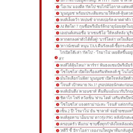
นึกว่าจะไปอยู่ลีกใหญ่! 'คาร์รา' รับงง 'ซาลา
'โอเว่น' มองดีล 'กัคโป' ซบไก่มีโอกาส-แต่หง
'มูนญอซ' พร้อมประเดิมสนามให้หงส์-ลุ้นด
หงส์เล็งคว้า 'สเปนซ์' จากสเปอร์ส-คาดค่าตัว 
AI ติดโผ! 7 กุนซือพรีเมียร์ลีกอายุน้อยสุดในฤ
เอเย่นต์เสนอชื่อ 'อาเซนซิโอ' ให้หงส์หลัง 'มูร
หากตกลงค่าตัวได้ทั้งคู่! 'บาร์โคล่า' เทใจเลือ
'ทาวน์เซนด์' หนุน TAA คืนรังหงส์-ชี้ยกระดับท
ไก่เปิดโต๊ะล่า 'กัคโป' - 'โรมาโน่' เผยดีลขึ้นอย
ล่า'
หงส์ได้ลุ้นไหม? 'คาร์รา' ฟันธงแชมป์พรีเมียร
'โซโบซไล' เปิดใจเรื่องเสริมทัพหงส์-ชู 'ไนโอ
มั่นใจเลือกไม่ผิด! 'มูนญอซ' เปิดใจหลังเปิดตั
'โจนส์' เป้าหมาย No.1! งูรอปล่อยนักเตะก่อนเ
หงส์เมินดึง 'ควอนซาห์' คืนทีมแม้แนวรับวิกฤต
ชิคาโก ไฟร์ หวังเซ็น 'ฟาน ไดค์' เสริมทัพปีหน
'โซโบซไล' แจงดราม่าปะทะ 'โจนส์' แค่ถกก
เซ็น 2 ปี! โรมาโน่' ยัน 'ซาลาห์' จ่อย้ายซบแ
หงส์ลุยทาบ 'เอ็มบาย' ดาวรุ่ง PSG หลังนักเต
ครอบครัว 'คีแกน' ซาบซึ้งทุกกำลังใจหลังแฟน
'สตีวี่' ชี้ 'อิราโอล่า' เจองานใหญ่พาทีมกลับสู่