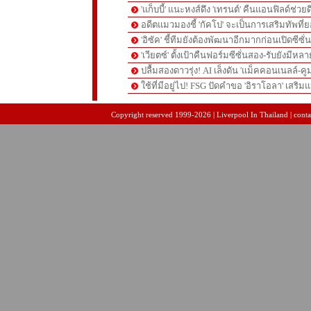
'แก็บบี้' แนะหงส์ดึง 'เทรนต์' คืนแอนฟิลด์ช่วยด
อดีตแมวมองชี้ 'กัคโป' จะเป็นการเสริมทัพที่
'อิซัค' ชี้ทีมยังต้องพัฒนาอีกมากก่อนเปิดซีซั่
'เวียตซ์' ตั้งเป้าคืนฟอร์มซีซั่นสอง-รับยังมีหล
ปลื้มสองดาวรุ่ง! AI เล็งดัน 'แม็คคอนเนลล์-คู
ใช้ที่มีอยู่ไป! FSG ปัดคำขอ 'อิราโอลา' เสริมแ
pgslot
สล็อตเว็บตรง
สล็อตเว็บตรง
Copyright reserved 1999-2026 | Liverpool In Thailand | contac