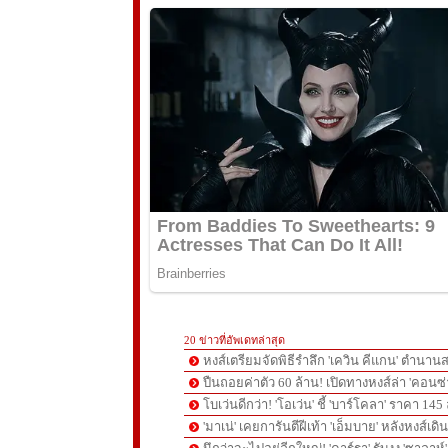
20 ข่าวที่อัพเดทล่าสุด
หงส์เตรียมจัดพิธีรำลึก 'เควิน คีแกน' ตำนานส
ปืนถอยค่าตัว 60 ล้าน! เปิดทางหงส์ล่า 'คอนซ่
โบเว่นดีกว่า! 'โอเว่น' ชี้ 'บาร์โคลา' ราคา 14
'มาเน่' เคยการันตีฝีเท้า 'เอ็มบาย' หลังหงส์เดิ