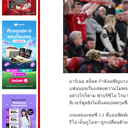
อาร์เน่อ สล็อต กำลังเผชิญแรงก
แฟนบอลเริ่มแสดงความไม่พอใ
อย่างไรก็ตาม ฟาบริซิโอ โรมาโ
ลิเวอร์พูลยังไม่มีแผนปลดกุนซ
เกมเสมอเชลซี 1-1 ที่แอนฟิลด์เ
ริโอ เอ็นกูโมฮา ถูกเปลี่ยนตั