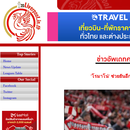
>
Top Stories
Home
News Update
Leagues Table
'โรมาโน่' ช่วยยันอี
Our Social
Facebook
Twitter
Instagram