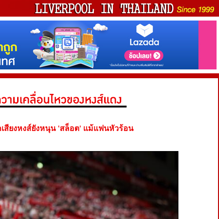
กเสียงหงส์ยังหนุน 'สล็อต' แม้แฟนหัวร้อน