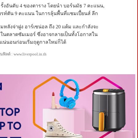
นน รั้งอันดับ 4 ของตาราง โดยนำ บอร์นมัธ 7 คะแนน,
์ตัน 9 คะแนน ในการลุ้นพื้นที่แชมเปี้ยนส์ ลีก
หลังจ่าฝูง อาร์เซน่อล ถึง 20 แต้ม และกำลังจะ
หญ่ในตลาดซัมเมอร์ ซึ่งอาจกลายเป็นทั้งโอกาสใน
่แน่นอนก่อนเริ่มฤดูกาลใหม่ก็ได้
ิลด์ : www.liverpool.in.th