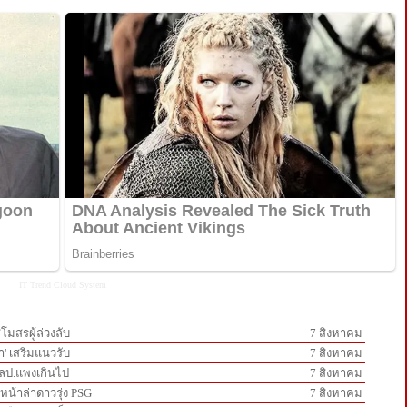
IT Trend
Cloud System
โมสรผู้ล่วงลับ
7 สิงหาคม
า' เสริมแนวรับ
7 สิงหาคม
5 ลป.แพงเกินไป
7 สิงหาคม
นหน้าล่าดาวรุ่ง PSG
7 สิงหาคม