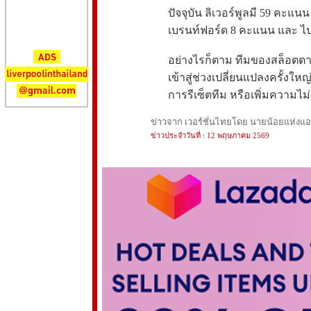
ปัจจุบัน ลิเวอร์พูลมี 59 คะแ
เบรนท์ฟอร์ด 8 คะแนน และ ไบรท
อย่างไรก็ตาม ทีมของสล็อตตาม
เข้าสู่ช่วงเปลี่ยนแปลงครั้งใ
การรีเซ็ตทีม หรือเพิ่มความไม
ข่าวจาก เวอร์ชั่นไทยโดย นายน้อยแห่งแอนฟ
ข่าวประจำวันที่ : 12 พฤษภาคม 2569