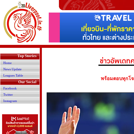
>
Top Stories
Home
News Update
Leagues Table
พร้อมตอบทุกโจทย
Our Social
Facebook
Twitter
Instagram