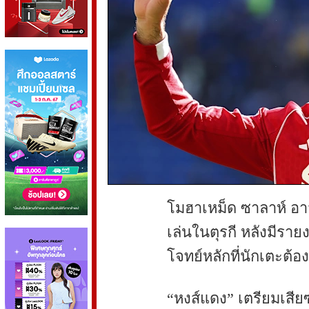
โมฮาเหม็ด ซาลาห์ อาจ
เล่นในตุรกี หลังมีรา
โจทย์หลักที่นักเตะต้อ
“หงส์แดง” เตรียมเสีย