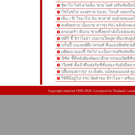
ชิคาโก ไฟร์ หวังเซ็น 'ฟาน ไดค์' เสริมทัพปีหน
'โซโบซไล' แจงดราม่าปะทะ 'โจนส์' แค่ถกก
เซ็น 2 ปี! โรมาโน่' ยัน 'ซาลาห์' จ่อย้ายซบแ
หงส์ลุยทาบ 'เอ็มบาย' ดาวรุ่ง PSG หลังนักเต
ครอบครัว 'คีแกน' ซาบซึ้งทุกกำลังใจหลังแฟน
'สตีวี่' ชี้ 'อิราโอล่า' เจองานใหญ่พาทีมกลับสู่
'แก็บบี้' แนะหงส์ดึง 'เทรนต์' คืนแอนฟิลด์ช่วยด
อดีตแมวมองชี้ 'กัคโป' จะเป็นการเสริมทัพที่
'อิซัค' ชี้ทีมยังต้องพัฒนาอีกมากก่อนเปิดซีซั่
'เวียตซ์' ตั้งเป้าคืนฟอร์มซีซั่นสอง-รับยังมีหล
ปลื้มสองดาวรุ่ง! AI เล็งดัน 'แม็คคอนเนลล์-คู
ใช้ที่มีอยู่ไป! FSG ปัดคำขอ 'อิราโอลา' เสริมแ
pgslot
สล็อตเว็บตรง
สล็อตเว็บตรง
Copyright reserved 1999-2026 | Liverpool In Thailand | contac