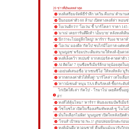
20 ข่าวที่อัพเดทล่าสุด
หงส์เตรียมจัดพิธีรำลึก 'เควิน คีแกน' ตำนานส
ปืนถอยค่าตัว 60 ล้าน! เปิดทางหงส์ล่า 'คอนซ่
โบเว่นดีกว่า! 'โอเว่น' ชี้ 'บาร์โคลา' ราคา 14
'มาเน่' เคยการันตีฝีเท้า 'เอ็มบาย' หลังหงส์เดิ
นึกว่าจะไปอยู่ลีกใหญ่! 'คาร์รา' รับงง 'ซาลา
'โอเว่น' มองดีล 'กัคโป' ซบไก่มีโอกาส-แต่หง
'มูนญอซ' พร้อมประเดิมสนามให้หงส์-ลุ้นด
หงส์เล็งคว้า 'สเปนซ์' จากสเปอร์ส-คาดค่าตัว 
AI ติดโผ! 7 กุนซือพรีเมียร์ลีกอายุน้อยสุดในฤ
เอเย่นต์เสนอชื่อ 'อาเซนซิโอ' ให้หงส์หลัง 'มูร
หากตกลงค่าตัวได้ทั้งคู่! 'บาร์โคล่า' เทใจเลือ
'ทาวน์เซนด์' หนุน TAA คืนรังหงส์-ชี้ยกระดับท
ไก่เปิดโต๊ะล่า 'กัคโป' - 'โรมาโน่' เผยดีลขึ้นอย
ล่า'
หงส์ได้ลุ้นไหม? 'คาร์รา' ฟันธงแชมป์พรีเมียร
'โซโบซไล' เปิดใจเรื่องเสริมทัพหงส์-ชู 'ไนโอ
มั่นใจเลือกไม่ผิด! 'มูนญอซ' เปิดใจหลังเปิดตั
'โจนส์' เป้าหมาย No.1! งูรอปล่อยนักเตะก่อนเ
หงส์เมินดึง 'ควอนซาห์' คืนทีมแม้แนวรับวิกฤต