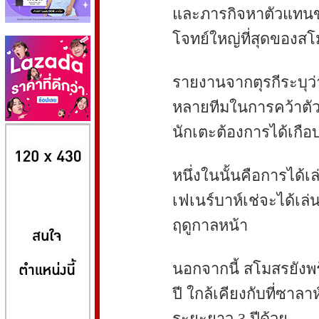
และภารกิจหาตัวแทนข
โจทย์ใหญ่ที่สุดของสโ
รายงานจากตุรกีระบุว่า
หลายทีมในการคว้าตัว
8kbet
huaylike หวยไลค์
ufabet
นักเตะต้องการได้เกือ
หนึ่งในนั้นคือการได้
เฟเนร์บาห์เช่จะได้เล่
ฤดูกาลหน้า
นอกจากนี้ สโมสรยังพร
ปี ใกล้เคียงกับที่ซาลา
ระยะยาว 3 ปีด้วย