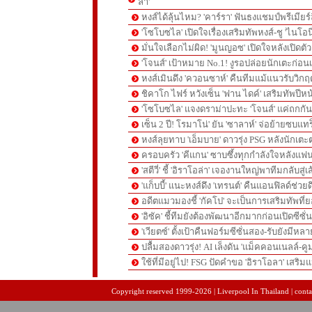
ล่า'
หงส์ได้ลุ้นไหม? 'คาร์รา' ฟันธงแชมป์พรีเมียร
'โซโบซไล' เปิดใจเรื่องเสริมทัพหงส์-ชู 'ไนโอ
มั่นใจเลือกไม่ผิด! 'มูนญอซ' เปิดใจหลังเปิดตั
'โจนส์' เป้าหมาย No.1! งูรอปล่อยนักเตะก่อนเ
หงส์เมินดึง 'ควอนซาห์' คืนทีมแม้แนวรับวิกฤต
ชิคาโก ไฟร์ หวังเซ็น 'ฟาน ไดค์' เสริมทัพปีหน
'โซโบซไล' แจงดราม่าปะทะ 'โจนส์' แค่ถกก
เซ็น 2 ปี! โรมาโน่' ยัน 'ซาลาห์' จ่อย้ายซบแ
หงส์ลุยทาบ 'เอ็มบาย' ดาวรุ่ง PSG หลังนักเต
ครอบครัว 'คีแกน' ซาบซึ้งทุกกำลังใจหลังแฟน
'สตีวี่' ชี้ 'อิราโอล่า' เจองานใหญ่พาทีมกลับสู่
'แก็บบี้' แนะหงส์ดึง 'เทรนต์' คืนแอนฟิลด์ช่วยด
อดีตแมวมองชี้ 'กัคโป' จะเป็นการเสริมทัพที่
'อิซัค' ชี้ทีมยังต้องพัฒนาอีกมากก่อนเปิดซีซั่
'เวียตซ์' ตั้งเป้าคืนฟอร์มซีซั่นสอง-รับยังมีหล
ปลื้มสองดาวรุ่ง! AI เล็งดัน 'แม็คคอนเนลล์-คู
ใช้ที่มีอยู่ไป! FSG ปัดคำขอ 'อิราโอลา' เสริมแ
pgslot
สล็อตเว็บตรง
สล็อตเว็บตรง
Copyright reserved 1999-2026 | Liverpool In Thailand | contac