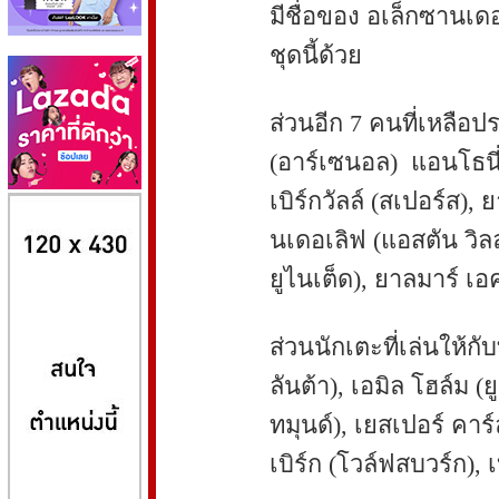
มีชื่อของ อเล็กซานเดอ
ชุดนี้ด้วย
ส่วนอีก 7 คนที่เหลือ
(อาร์เซนอล) แอนโธนี่ เ
เบิร์กวัลล์ (สเปอร์ส), 
8kbet
huaylike หวยไลค์
ufabet
นเดอเลิฟ (แอสตัน วิลล่
ยูไนเต็ด), ยาลมาร์ เอค
ส่วนนักเตะที่เล่นให้กับ
ลันต้า), เอมิล โฮล์ม (
ทมุนด์), เยสเปอร์ คาร
เบิร์ก (โวล์ฟสบวร์ก),