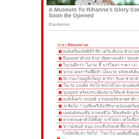
20 ข่าวที่อัพเดทล่าสุด
หงส์เตรียมจัดพิธีรำลึก 'เควิน คีแกน' ตำนานส
ปืนถอยค่าตัว 60 ล้าน! เปิดทางหงส์ล่า 'คอนซ่
โบเว่นดีกว่า! 'โอเว่น' ชี้ 'บาร์โคลา' ราคา 14
'มาเน่' เคยการันตีฝีเท้า 'เอ็มบาย' หลังหงส์เดิ
นึกว่าจะไปอยู่ลีกใหญ่! 'คาร์รา' รับงง 'ซาลา
'โอเว่น' มองดีล 'กัคโป' ซบไก่มีโอกาส-แต่หง
'มูนญอซ' พร้อมประเดิมสนามให้หงส์-ลุ้นด
หงส์เล็งคว้า 'สเปนซ์' จากสเปอร์ส-คาดค่าตัว 
AI ติดโผ! 7 กุนซือพรีเมียร์ลีกอายุน้อยสุดในฤ
เอเย่นต์เสนอชื่อ 'อาเซนซิโอ' ให้หงส์หลัง 'มูร
หากตกลงค่าตัวได้ทั้งคู่! 'บาร์โคล่า' เทใจเลือ
'ทาวน์เซนด์' หนุน TAA คืนรังหงส์-ชี้ยกระดับท
ไก่เปิดโต๊ะล่า 'กัคโป' - 'โรมาโน่' เผยดีลขึ้นอย