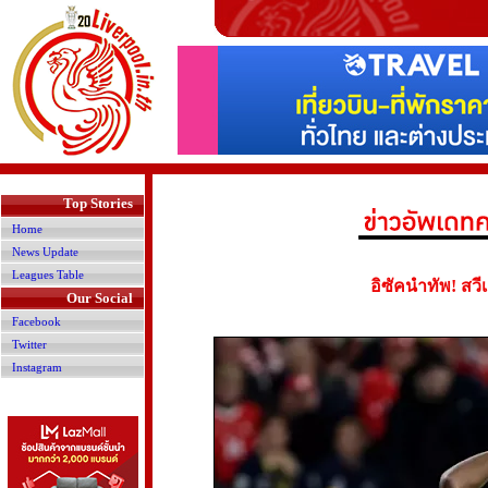
>
Top Stories
Home
News Update
Leagues Table
อิซัคนำทัพ! ส
Our Social
Facebook
Twitter
Instagram