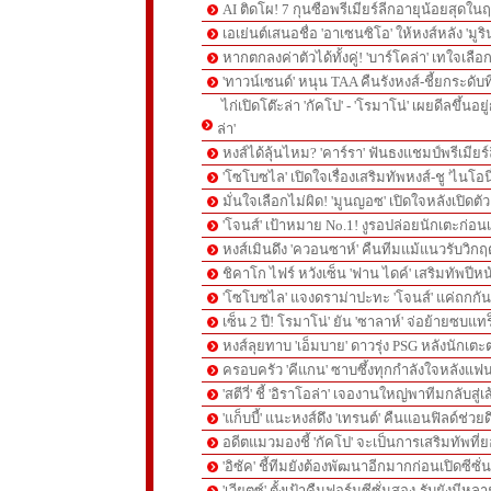
AI ติดโผ! 7 กุนซือพรีเมียร์ลีกอายุน้อยสุดในฤ
เอเย่นต์เสนอชื่อ 'อาเซนซิโอ' ให้หงส์หลัง 'มูร
หากตกลงค่าตัวได้ทั้งคู่! 'บาร์โคล่า' เทใจเลือ
'ทาวน์เซนด์' หนุน TAA คืนรังหงส์-ชี้ยกระดับท
ไก่เปิดโต๊ะล่า 'กัคโป' - 'โรมาโน่' เผยดีลขึ้นอย
ล่า'
หงส์ได้ลุ้นไหม? 'คาร์รา' ฟันธงแชมป์พรีเมียร
'โซโบซไล' เปิดใจเรื่องเสริมทัพหงส์-ชู 'ไนโอ
มั่นใจเลือกไม่ผิด! 'มูนญอซ' เปิดใจหลังเปิดตั
'โจนส์' เป้าหมาย No.1! งูรอปล่อยนักเตะก่อนเ
หงส์เมินดึง 'ควอนซาห์' คืนทีมแม้แนวรับวิกฤต
ชิคาโก ไฟร์ หวังเซ็น 'ฟาน ไดค์' เสริมทัพปีหน
'โซโบซไล' แจงดราม่าปะทะ 'โจนส์' แค่ถกก
เซ็น 2 ปี! โรมาโน่' ยัน 'ซาลาห์' จ่อย้ายซบแ
หงส์ลุยทาบ 'เอ็มบาย' ดาวรุ่ง PSG หลังนักเต
ครอบครัว 'คีแกน' ซาบซึ้งทุกกำลังใจหลังแฟน
'สตีวี่' ชี้ 'อิราโอล่า' เจองานใหญ่พาทีมกลับสู่
'แก็บบี้' แนะหงส์ดึง 'เทรนต์' คืนแอนฟิลด์ช่วยด
อดีตแมวมองชี้ 'กัคโป' จะเป็นการเสริมทัพที่
'อิซัค' ชี้ทีมยังต้องพัฒนาอีกมากก่อนเปิดซีซั่
'เวียตซ์' ตั้งเป้าคืนฟอร์มซีซั่นสอง-รับยังมีหล