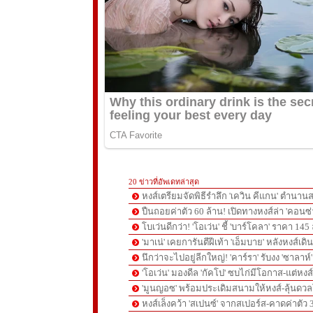
20 ข่าวที่อัพเดทล่าสุด
หงส์เตรียมจัดพิธีรำลึก 'เควิน คีแกน' ตำนานส
ปืนถอยค่าตัว 60 ล้าน! เปิดทางหงส์ล่า 'คอนซ่
โบเว่นดีกว่า! 'โอเว่น' ชี้ 'บาร์โคลา' ราคา 14
'มาเน่' เคยการันตีฝีเท้า 'เอ็มบาย' หลังหงส์เดิ
นึกว่าจะไปอยู่ลีกใหญ่! 'คาร์รา' รับงง 'ซาลา
'โอเว่น' มองดีล 'กัคโป' ซบไก่มีโอกาส-แต่หง
'มูนญอซ' พร้อมประเดิมสนามให้หงส์-ลุ้นด
หงส์เล็งคว้า 'สเปนซ์' จากสเปอร์ส-คาดค่าตัว 