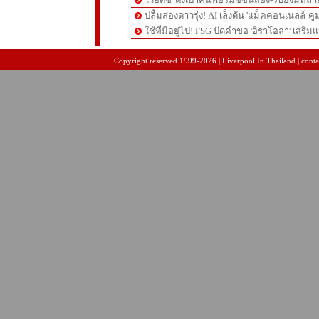
ปลื้มสองดาวรุ่ง! AI เล็งดัน 'แม็คคอนเนลล์-คู
ใช้ที่มีอยู่ไป! FSG ปัดคำขอ 'อิราโอลา' เสริมแ
pgslot
สล็อตเว็บตรง
สล็อตเว็บตรง
Copyright reserved 1999-2026 | Liverpool In Thailand | contac