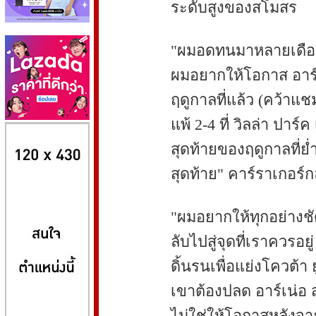
ระดับสูงของสโมสร
"ผมอดทนมาหลายเดือน
ผมอยากให้โอกาส อาร์เน
ฤดูกาลที่แล้ว (คว้าแช
แพ้ 2-4 ที่ วิลล่า ปาร์
8kbet
huaylike หวยไลค์
ufabet
สุดท้ายของฤดูกาลที่ย่
สุดท้าย" คาร์ราเกอร์ก
"ผมอยากให้ทุกอย่างชัด
ลับไปสู่จุดที่เราควรอยู
ดิ้นรนเพื่อแย่งโควต้า
เขาต้องปลด อาร์เน่อ ส
ไม่ใช่ให้โอกาสหลังจา