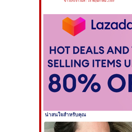
ข่าวประจำวันที่ : 18 พฤษภาคม 2569