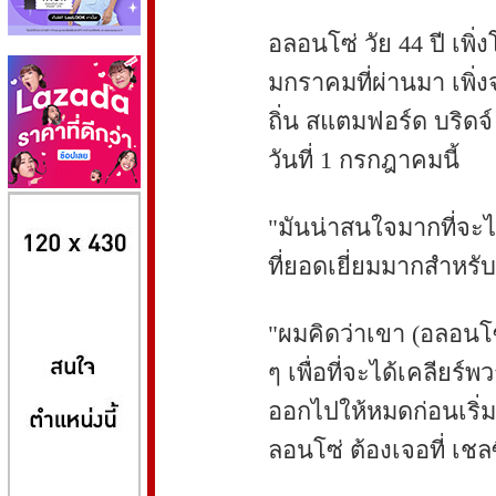
อลอนโซ่ วัย 44 ปี เพิ่
มกราคมที่ผ่านมา เพิ
ถิ่น สแตมฟอร์ด บริดจ
วันที่ 1 กรกฎาคมนี้
8kbet
huaylike หวยไลค์
ufabet
"มันน่าสนใจมากที่จะได้เ
ที่ยอดเยี่ยมมากสำหรับก
"ผมคิดว่าเขา (อลอนโซ
ๆ เพื่อที่จะได้เคลียร์
ออกไปให้หมดก่อนเริ่มซี
ลอนโซ่ ต้องเจอที่ เชล