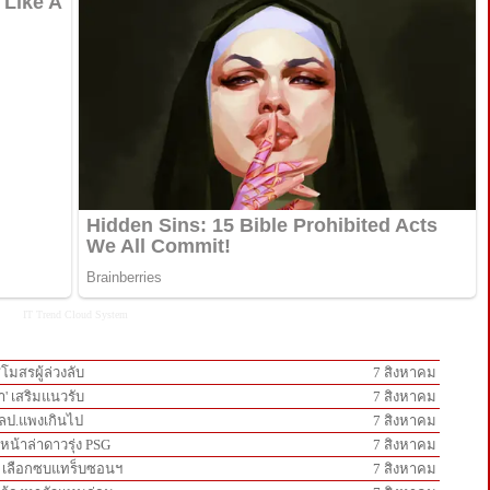
IT Trend
Cloud System
โมสรผู้ล่วงลับ
7 สิงหาคม
า' เสริมแนวรับ
7 สิงหาคม
5 ลป.แพงเกินไป
7 สิงหาคม
นหน้าล่าดาวรุ่ง PSG
7 สิงหาคม
ห์' เลือกซบแทร็บซอนฯ
7 สิงหาคม