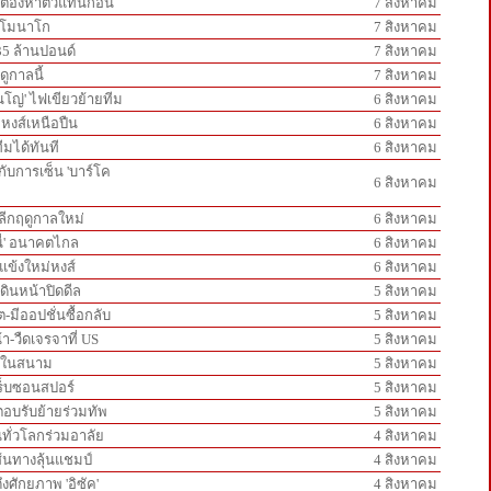
ส์ต้องหาตัวแทนก่อน
7 สิงหาคม
วลโมนาโก
7 สิงหาคม
35 ล้านปอนด์
7 สิงหาคม
ดูกาลนี้
7 สิงหาคม
ินโญ่' ไฟเขียวย้ายทีม
6 สิงหาคม
กหงส์เหนือปืน
6 สิงหาคม
ีมได้ทันที
6 สิงหาคม
ู่กับการเซ็น 'บาร์โค
6 สิงหาคม
์ลีกฤดูกาลใหม่
6 สิงหาคม
นี่' อนาคตไกล
6 สิงหาคม
วแข้งใหม่หงส์
6 สิงหาคม
ดินหน้าปิดดีล
5 สิงหาคม
-มีออปชั่นซื้อกลับ
5 สิงหาคม
้า-วืดเจรจาที่ US
5 สิงหาคม
ันในสนาม
5 สิงหาคม
ทร็บซอนสปอร์
5 สิงหาคม
ะตอบรับย้ายร่วมทัพ
5 สิงหาคม
ทั่วโลกร่วมอาลัย
4 สิงหาคม
เส้นทางลุ้นแชมป์
4 สิงหาคม
ึงศักยภาพ 'อิซัค'
4 สิงหาคม