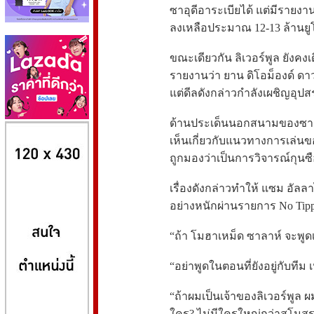
ซาอุดีอาระเบียได้ แต่มีรายง
ลงเหลือประมาณ 12-13 ล้านยูโ
ขณะเดียวกัน ลิเวอร์พูล ยังค
รายงานว่า ยาน ดิโอม็องด์ ดาว
แต่ดีลดังกล่าวกำลังเผชิญอุ
ด้านประเด็นนอกสนามของซาล
8kbet
huaylike หวยไลค์
ufabet
เห็นเกี่ยวกับแนวทางการเล่นขอ
ถูกมองว่าเป็นการวิจารณ์กุน
เรื่องดังกล่าวทำให้ แซม อัลล
อย่างหนักผ่านรายการ No Tippy
“ถ้า โมฮาเหม็ด ซาลาห์ จะพูด
“อย่าพูดในตอนที่ยังอยู่กับทีม
“ถ้าผมเป็นเจ้าของลิเวอร์พูล
ใคร? ไม่มีใครใหญ่กว่าสโมสรแ