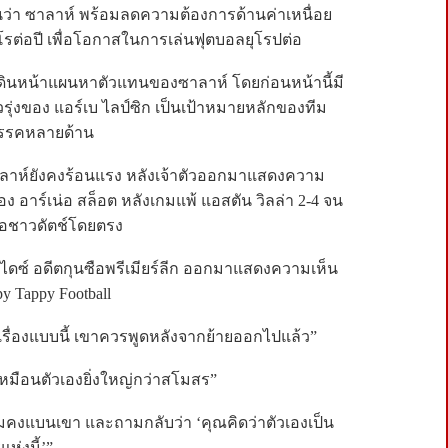
านว่า ซาลาห์ พร้อมลดความต้องการด้านค่าเหนื่อย
รต่อปี เพื่อโอกาสในการเล่นฟุตบอลยุโรปต่อ
งเดินหน้าแผนหาตัวแทนของซาลาห์ โดยก่อนหน้านี้มี
รุ่งของ แอร์เบ ไลป์ซิก เป็นเป้าหมายหลักของทีม
ปสรรคหลายด้าน
าห์ยังคงร้อนแรง หลังเจ้าตัวออกมาแสดงความ
ง อาร์เน่อ สล็อต หลังเกมแพ้ แอสตัน วิลล่า 2-4 จน
ซือชาวดัตช์โดยตรง
าไดซ์ อดีตกุนซือพรีเมียร์ลีก ออกมาแสดงความเห็น
 Tappy Football
เรื่องแบบนี้ เขาควรพูดหลังจากย้ายออกไปแล้ว”
 เหมือนตัวเองยิ่งใหญ่กว่าสโมสร”
 ผมคงแบนเขา และถามกลับว่า ‘คุณคิดว่าตัวเองเป็น
ห่งนี้’”