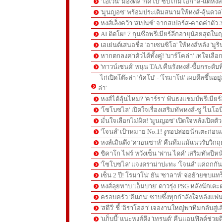
'โอเว่น' มองดีล 'กัคโป' ซบไก่มีโอกาส-แต่หง
'มูนญอซ' พร้อมประเดิมสนามให้หงส์-ลุ้นด
หงส์เล็งคว้า 'สเปนซ์' จากสเปอร์ส-คาดค่าตัว 
AI ติดโผ! 7 กุนซือพรีเมียร์ลีกอายุน้อยสุดในฤ
เอเย่นต์เสนอชื่อ 'อาเซนซิโอ' ให้หงส์หลัง 'มูร
หากตกลงค่าตัวได้ทั้งคู่! 'บาร์โคล่า' เทใจเลือ
'ทาวน์เซนด์' หนุน TAA คืนรังหงส์-ชี้ยกระดับท
ไก่เปิดโต๊ะล่า 'กัคโป' - 'โรมาโน่' เผยดีลขึ้นอย
ล่า'
หงส์ได้ลุ้นไหม? 'คาร์รา' ฟันธงแชมป์พรีเมียร
'โซโบซไล' เปิดใจเรื่องเสริมทัพหงส์-ชู 'ไนโอ
มั่นใจเลือกไม่ผิด! 'มูนญอซ' เปิดใจหลังเปิดตั
'โจนส์' เป้าหมาย No.1! งูรอปล่อยนักเตะก่อนเ
หงส์เมินดึง 'ควอนซาห์' คืนทีมแม้แนวรับวิกฤต
ชิคาโก ไฟร์ หวังเซ็น 'ฟาน ไดค์' เสริมทัพปีหน
'โซโบซไล' แจงดราม่าปะทะ 'โจนส์' แค่ถกก
เซ็น 2 ปี! โรมาโน่' ยัน 'ซาลาห์' จ่อย้ายซบแ
หงส์ลุยทาบ 'เอ็มบาย' ดาวรุ่ง PSG หลังนักเต
ครอบครัว 'คีแกน' ซาบซึ้งทุกกำลังใจหลังแฟน
'สตีวี่' ชี้ 'อิราโอล่า' เจองานใหญ่พาทีมกลับสู่
'แก็บบี้' แนะหงส์ดึง 'เทรนต์' คืนแอนฟิลด์ช่วยด