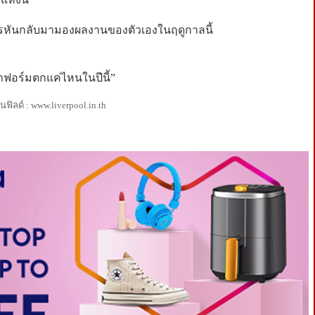
วรหันกลับมามองผลงานของตัวเองในฤดูกาลนี้
าฟอร์มตกแค่ไหนในปีนี้”
ิลด์ : www.liverpool.in.th