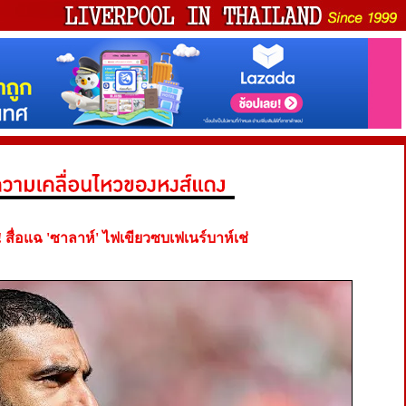
! สื่อแฉ 'ซาลาห์' ไฟเขียวซบเฟเนร์บาห์เช่