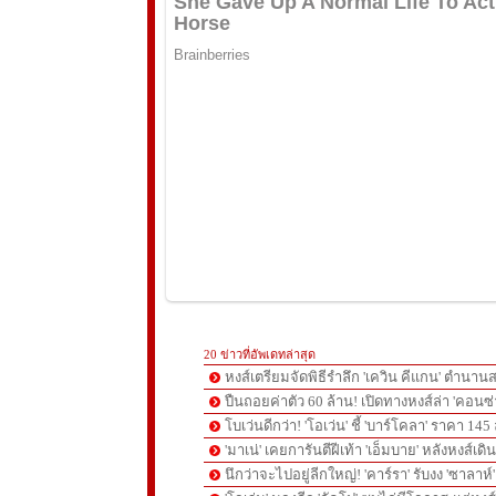
20 ข่าวที่อัพเดทล่าสุด
หงส์เตรียมจัดพิธีรำลึก 'เควิน คีแกน' ตำนานส
ปืนถอยค่าตัว 60 ล้าน! เปิดทางหงส์ล่า 'คอนซ่
โบเว่นดีกว่า! 'โอเว่น' ชี้ 'บาร์โคลา' ราคา 14
'มาเน่' เคยการันตีฝีเท้า 'เอ็มบาย' หลังหงส์เดิ
นึกว่าจะไปอยู่ลีกใหญ่! 'คาร์รา' รับงง 'ซาลา