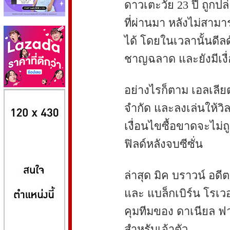
ดาวเตะวัย 23 ปี ถูกปล่
ที่ผ่านมา หลังไม่สามา
ได้ โดยในเวลานั้นดีลด
ชาญฉลาด และยังมีเงื่
อย่างไรก็ตาม เอลเลีย
8kbet
huaylike หวยไลค์
ufabet
จำกัด และลงเล่นให้วิล
เงื่อนไขซื้อขาดจะไม่ถ
ฟิลด์หลังจบซีซั่น
ล่าสุด มิค บราวน์ อด
และ แบล็กเบิร์น โรเวอ
คุมทีมของ ดาเนียล ฟา
สำหรับเจ้าตัว