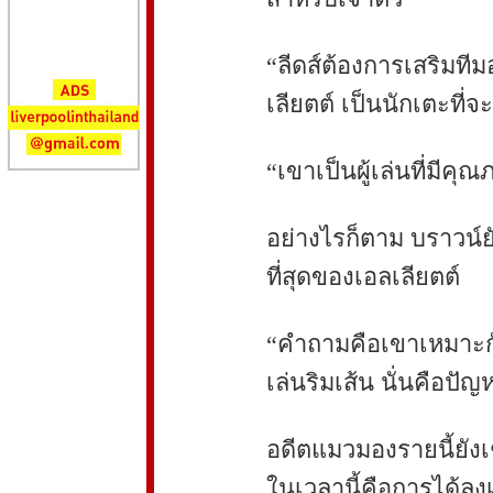
“ลีดส์ต้องการเสริมที
เลียตต์ เป็นนักเตะที่จ
“เขาเป็นผู้เล่นที่มีคุ
อย่างไรก็ตาม บราวน์ย
ที่สุดของเอลเลียตต์
“คำถามคือเขาเหมาะก
เล่นริมเส้น นั่นคือป
อดีตแมวมองรายนี้ยังเชื
ในเวลานี้คือการได้ลงเ