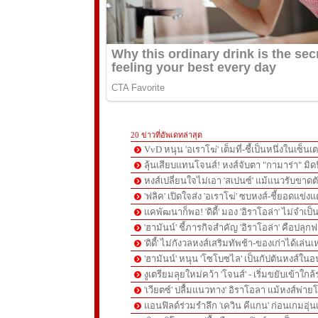
20 ข่าวที่อัพเดทล่าสุด
VvD หนุน 'อเราโฆ่' เต็มที่-ชี้เป็นหนึ่งในเซ็นเ
ลุ้นเสียบแทนโจนส์! หงส์จับตา "กามาร่า" มิ
หงส์เปลี่ยนใจไม่เอา 'สเปนซ์' แม้แนวรับขาดต
'ฟลิค' เปิดใจส่ง 'อเราโฆ่' ซบหงส์-ชี้ยอดแข่ง
แคพัฒนาก็พอ! 'ดิดี้' มอง 'อิราโอล่า' ไม่จำเป
'ฮามันน์' ชี้ภารกิจสำคัญ 'อิราโอล่า' คือปลุกฟอร
'ดิดี้' ไม่กังวลหงส์เสริมทัพช้า-ของเก่าได้เล่น
'ฮามันน์' หนุน 'โซโบซไล' เป็นกัปตันหงส์ใน
งูเตรียมลุยใหม่คว้า 'โจนส์' - เริ่มขยับเข้าใก
'เวียตซ์' ปลื้มแนวทาง' อิราโอลา แม้หงส์พ่า
แอนฟิลด์ร่วมรำลึก 'เควิน คีแกน' ก่อนเกมอุ่