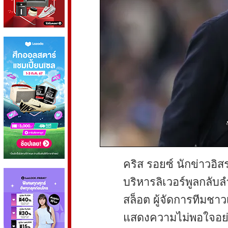
คริส รอยซ์ นักข่าวอิส
บริหารลิเวอร์พูลกลับลำ
สล็อต ผู้จัดการทีมช
แสดงความไม่พอใจอย่า