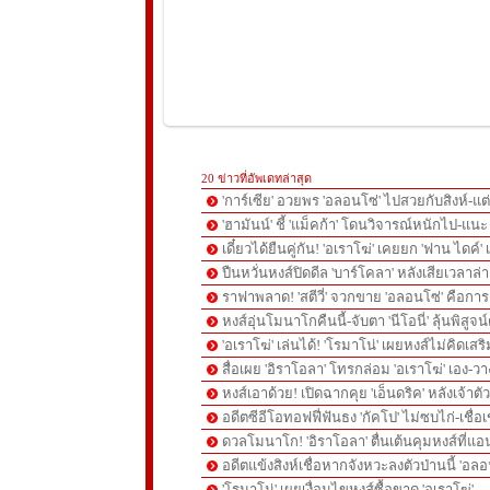
20 ข่าวที่อัพเดทล่าสุด
'การ์เซีย' อวยพร 'อลอนโซ่' ไปสวยกับสิงห์-
'ฮามันน์' ชี้ 'แม็คก้า' โดนวิจารณ์หนักไป-แนะ 
เดี๋ยวได้ยืนคู่กัน! 'อเราโฆ่' เคยยก 'ฟาน ไดค์
ปืนหวั่นหงส์ปิดดีล 'บาร์โคลา' หลังเสียเวลาล่า '
ราฟาพลาด! 'สตีวี่' จวกขาย 'อลอนโซ่' คือก
หงส์อุ่นโมนาโกคืนนี้-จับตา 'นีโอนี่' ลุ้นพิสูจน์
'อเราโฆ่' เล่นได้! 'โรมาโน่' เผยหงส์ไม่คิดเส
สื่อเผย 'อิราโอลา' โทรกล่อม 'อเราโฆ่' เอง-ว
หงส์เอาด้วย! เปิดฉากคุย 'เอ็นดริค' หลังเจ้
อดีตซีอีโอทอฟฟี่ฟันธง 'กัคโป' ไม่ซบไก่-เชื่อเ
ดวลโมนาโก! 'อิราโอลา' ตื่นเต้นคุมหงส์ที่แอน
อดีตแข้งสิงห์เชื่อหากจังหวะลงตัวป่านนี้ 'อลอ
'โรมาโน่' เผยเงื่อนไขหงส์ซื้อขาด 'อเราโฆ่'