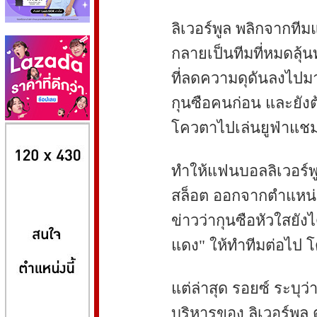
ลิเวอร์พูล พลิกจากทีมแ
กลายเป็นทีมที่หมดลุ้น
ที่ลดความดุดันลงไปมาก
กุนซือคนก่อน และยังต้
โควตาไปเล่นยูฟ่าแชมเ
8kbet
huaylike หวยไลค์
ufabet
ทำให้แฟนบอลลิเวอร์พ
สล็อต ออกจากตำแหน่ง
ข่าวว่ากุนซือหัวใสยัง
แดง" ให้ทำทีมต่อไป โ
แต่ล่าสุด รอยซ์ ระบุว
บริหารของ ลิเวอร์พูล ต