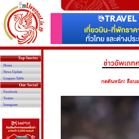
>
Top Stories
Home
News Update
Leagues Table
กดดันหนัก! ลือบอ
Our Social
Facebook
Twitter
Instagram