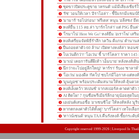
ชุดขาวปิดประตูขาย 'เทรนต์' แม้มีเสียงเชียร์ใ
'รัช' วอนให้เวลา 'อิราโอล่า' - ชี้ปีแรกมีแชมป์
'มามาร์' รอไปก่อน! 'ฟรีเดล' หนุน 'อลีสซง' ยึด
หงส์ยื่น 115 ลย.ล่า 'บาร์กโกล่า' แต่ PSG ยืนค
'โรมาโน่' Here We Go! หงส์ยืม 'อเราโฆ่' เสริ
หงส์เตรียมจัดพิธีรำลึก 'เควิน คีแกน' ตำนานส
ปืนถอยค่าตัว 60 ล้าน! เปิดทางหงส์ล่า 'คอนซ่
โบเว่นดีกว่า! 'โอเว่น' ชี้ 'บาร์โคลา' ราคา 14
'มาเน่' เคยการันตีฝีเท้า 'เอ็มบาย' หลังหงส์เดิ
นึกว่าจะไปอยู่ลีกใหญ่! 'คาร์รา' รับงง 'ซาลา
'โอเว่น' มองดีล 'กัคโป' ซบไก่มีโอกาส-แต่หง
'มูนญอซ' พร้อมประเดิมสนามให้หงส์-ลุ้นด
หงส์เล็งคว้า 'สเปนซ์' จากสเปอร์ส-คาดค่าตัว 
AI ติดโผ! 7 กุนซือพรีเมียร์ลีกอายุน้อยสุดในฤ
เอเย่นต์เสนอชื่อ 'อาเซนซิโอ' ให้หงส์หลัง 'มูร
หากตกลงค่าตัวได้ทั้งคู่! 'บาร์โคล่า' เทใจเลือ
'ทาวน์เซนด์' หนุน TAA คืนรังหงส์-ชี้ยกระดับท
pgslot
สล็อตเว็บตรง
สล็อตเว็บตรง
Copyright reserved 1999-2026 | Liverpool In Thaila